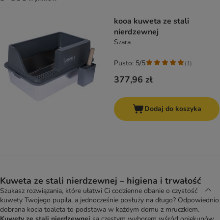
product items have been changed
kooa kuweta ze stali
nierdzewnej
Szara
Pusto: 5/5
(
1
)
377,96 zł
Dodaj do koszyka
Kuweta ze stali nierdzewnej – higiena i trwałość
Szukasz rozwiązania, które ułatwi Ci codzienne dbanie o czystość
kuwety Twojego pupila, a jednocześnie posłuży na długo? Odpowiednio
dobrana kocia toaleta to podstawa w każdym domu z mruczkiem.
Kuwety ze stali nierdzewnej
są częstym wyborem wśród opiekunów,