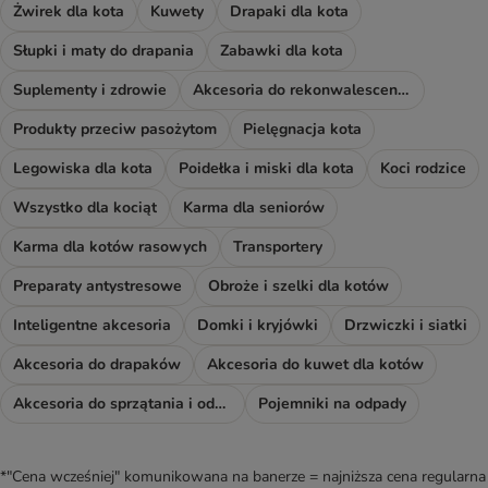
Żwirek dla kota
Kuwety
Drapaki dla kota
Słupki i maty do drapania
Zabawki dla kota
Suplementy i zdrowie
Akcesoria do rekonwalescencji
Produkty przeciw pasożytom
Pielęgnacja kota
Legowiska dla kota
Poidełka i miski dla kota
Koci rodzice
Wszystko dla kociąt
Karma dla seniorów
Karma dla kotów rasowych
Transportery
Preparaty antystresowe
Obroże i szelki dla kotów
Inteligentne akcesoria
Domki i kryjówki
Drzwiczki i siatki
Akcesoria do drapaków
Akcesoria do kuwet dla kotów
Akcesoria do sprzątania i odświeżacze
Pojemniki na odpady
*"Cena wcześniej" komunikowana na banerze = najniższa cena regularna