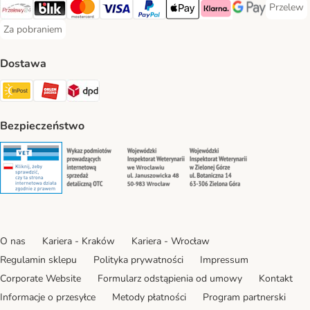
Przelew
Przelew 
Przelewy24 Payment Method
Blik Payment Method
MasterCard Payment Method
Visa Payment Method
PayPal Payment Method
Apple Pay Payment Method
Klarna Payment Method
Google Pay Paym
Za pobraniem
Za pobraniem Payment Method
Dostawa
Paczkomat® Shipping Method
ORLEN Paczka Shipping Method
DPD Shipping Method
Bezpieczeństwo
Security
Security
Security
Security
O nas
Kariera - Kraków
Kariera - Wrocław
Regulamin sklepu
Polityka prywatności
Impressum
Corporate Website
Formularz odstąpienia od umowy
Kontakt
Informacje o przesyłce
Metody płatności
Program partnerski