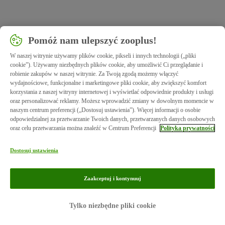
Pomóż nam ulepszyć zooplus!
W naszej witrynie używamy plików cookie, pikseli i innych technologii („pliki
cookie”). Używamy niezbędnych plików cookie, aby umożliwić Ci przeglądanie i
robienie zakupów w naszej witrynie. Za Twoją zgodą możemy włączyć
wydajnościowe, funkcjonalne i marketingowe pliki cookie, aby zwiększyć komfort
korzystania z naszej witryny internetowej i wyświetlać odpowiednie produkty i usługi
oraz personalizować reklamy. Możesz wprowadzić zmiany w dowolnym momencie w
naszym centrum preferencji („Dostosuj ustawienia”). Więcej informacji o osobie
odpowiedzialnej za przetwarzanie Twoich danych, przetwarzanych danych osobowych
oraz celu przetwarzania można znaleźć w Centrum Preferencji
Polityka prywatności
Dostosuj ustawienia
Zaakceptuj i kontynuuj
Tylko niezbędne pliki cookie