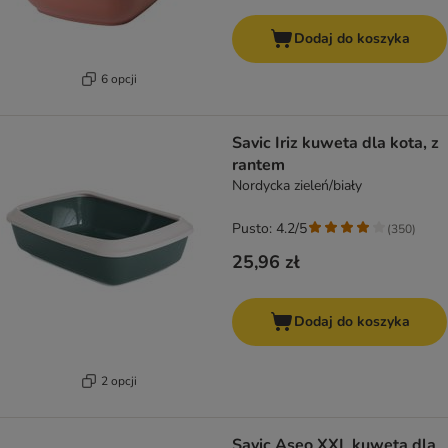
Dodaj do koszyka
6 opcji
Savic Iriz kuweta dla kota, z
rantem
Nordycka zieleń/biały
Pusto: 4.2/5
(
350
)
25,96 zł
Dodaj do koszyka
2 opcji
Savic Aseo XXL kuweta dla