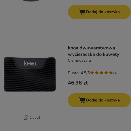
Dodaj do koszyka
kooa dwuwarstwowa
wycieraczka do kuwety
Ciemnoszara
Pusto: 4.5/5
(
40
)
46,96 zł
Dodaj do koszyka
2 opcji