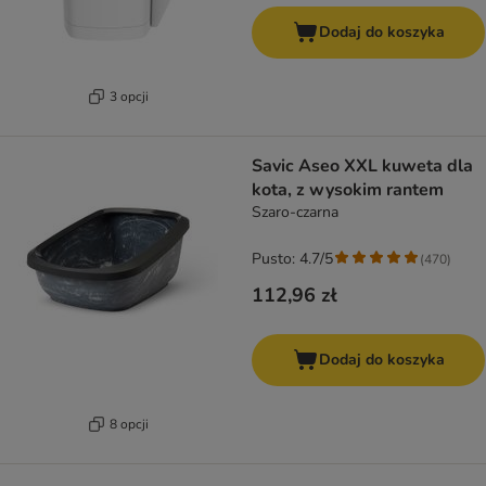
Dodaj do koszyka
3 opcji
Savic Aseo XXL kuweta dla
kota, z wysokim rantem
Szaro-czarna
Pusto: 4.7/5
(
470
)
112,96 zł
Dodaj do koszyka
8 opcji