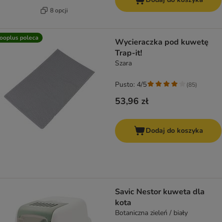
8 opcji
ooplus poleca
Wycieraczka pod kuwetę
Trap-it!
Szara
Pusto: 4/5
(
85
)
53,96 zł
Dodaj do koszyka
Savic Nestor kuweta dla
kota
Botaniczna zieleń / biały