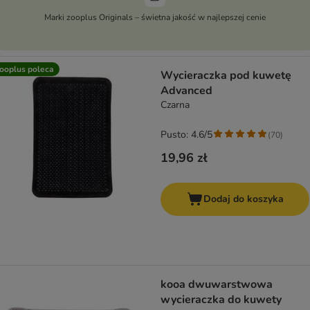
Marki zooplus Originals – świetna jakość w najlepszej cenie
ooplus poleca
Wycieraczka pod kuwetę
Advanced
Czarna
Pusto: 4.6/5
(
70
)
19,96 zł
Dodaj do koszyka
kooa dwuwarstwowa
wycieraczka do kuwety