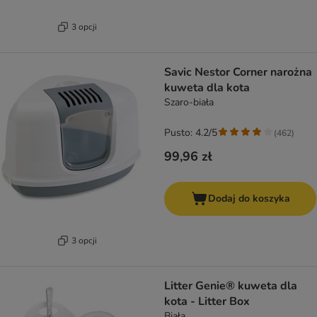
3 opcji
Savic Nestor Corner narożna
kuweta dla kota
Szaro-biała
Pusto: 4.2/5
(
462
)
99,96 zł
Dodaj do koszyka
3 opcji
Litter Genie® kuweta dla
kota - Litter Box
Biała