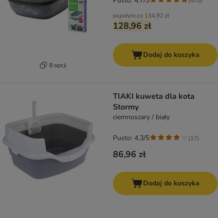
Pusto: 4.7/5
(
470
)
pojedynczo
134,92 zł
128,96 zł
Dodaj do koszyka
8 opcji
TIAKI kuweta dla kota
Stormy
ciemnoszary / biały
Pusto: 4.3/5
(
17
)
86,96 zł
Dodaj do koszyka