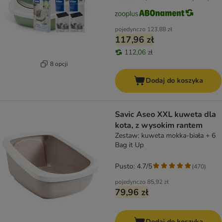
pojedynczo
123,88 zł
117,96 zł
112,06 zł
8 opcji
Dodaj do koszyka
Savic Aseo XXL kuweta dla
kota, z wysokim rantem
Zestaw: kuweta mokka-biała + 6
Bag it Up
Pusto: 4.7/5
(
470
)
pojedynczo
85,92 zł
79,96 zł
Dodaj do koszyka