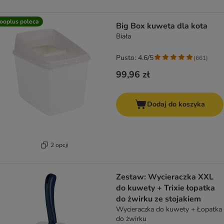
ooplus poleca
Big Box kuweta dla kota
Biała
Pusto: 4.6/5
(
661
)
99,96 zł
Dodaj do koszyka
2 opcji
Zestaw: Wycieraczka XXL
do kuwety + Trixie łopatka
do żwirku ze stojakiem
Wycieraczka do kuwety + Łopatka
do żwirku