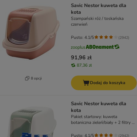
Savic Nestor kuweta dla
kota
Szampański róż / toskańska
czerwień
Pusto: 4.1/5
(
2942
)
91,96 zł
87,36 zł
8 opcji
Dodaj do koszyka
Savic Nestor kuweta dla
kota
Pakiet startowy: kuweta
botaniczna zieleń/biały + 2 filtry +
12 Bag it up
Pusto: 4.1/5
(
2942
)