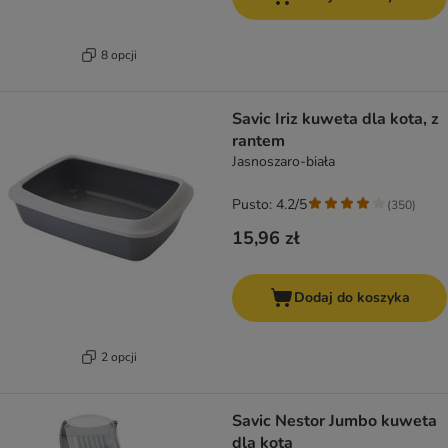
8 opcji
Savic Iriz kuweta dla kota, z
rantem
Jasnoszaro-biała
Pusto: 4.2/5
(
350
)
15,96 zł
Dodaj do koszyka
2 opcji
Savic Nestor Jumbo kuweta
dla kota