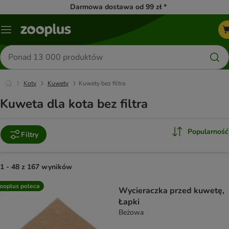
Darmowa dostawa od 99 zł *
Menu
Szukaj
produktów
Koty
Kuwety
Kuwety bez filtra
Kuweta dla kota bez filtra
Popularność
Filtry
1 - 48 z 167 wyników
product items have been changed
ooplus poleca
Wycieraczka przed kuwetę,
Łapki
Beżowa