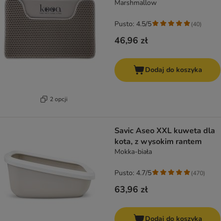
Marshmallow
Pusto: 4.5/5
(
40
)
46,96 zł
Dodaj do koszyka
2 opcji
Savic Aseo XXL kuweta dla
kota, z wysokim rantem
Mokka-biała
Pusto: 4.7/5
(
470
)
63,96 zł
Dodaj do koszyka