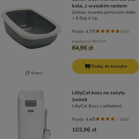
kota, z wysokim rantem
Zestaw: kuweta jasnoszaro-biała
+ 6 Bag it Up
Pusto: 4.7/5
(
470
)
pojedynczo
90,92 zł
84,96 zł
Dodaj do koszyka
8 opcji
LittyCat kosz na zużyty
żwirek
LittyCat (kosz z wkładem)
Pusto: 4.4/5
(
608
)
103,96 zł