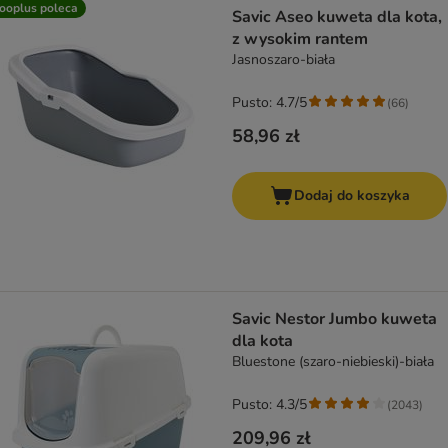
ooplus poleca
Savic Aseo kuweta dla kota,
z wysokim rantem
Jasnoszaro-biała
Pusto: 4.7/5
(
66
)
58,96 zł
Dodaj do koszyka
Savic Nestor Jumbo kuweta
dla kota
Bluestone (szaro-niebieski)-biała
Pusto: 4.3/5
(
2043
)
209,96 zł