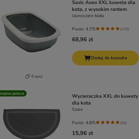
Savic Aseo XXL kuweta dla
kota, z wysokim rantem
Jasnoszaro-biała
Pusto: 4.7/5
(
470
)
68,96 zł
Dodaj do koszyka
8 opcji
ooplus poleca
Wycieraczka XXL do kuwety
dla kota
Szara
Pusto: 4.8/5
(
50
)
15,96 zł