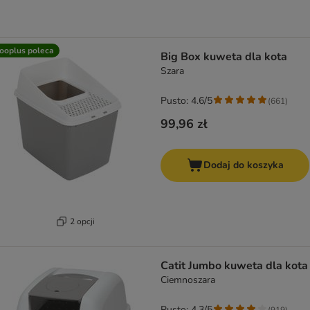
ooplus poleca
Big Box kuweta dla kota
Szara
Pusto: 4.6/5
(
661
)
99,96 zł
Dodaj do koszyka
2 opcji
Catit Jumbo kuweta dla kota
Ciemnoszara
Pusto: 4.3/5
(
919
)