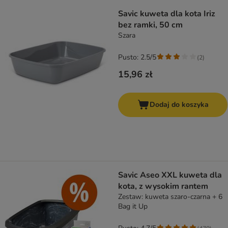
Savic kuweta dla kota Iriz
bez ramki, 50 cm
Szara
Pusto: 2.5/5
(
2
)
15,96 zł
Dodaj do koszyka
Savic Aseo XXL kuweta dla
kota, z wysokim rantem
Zestaw: kuweta szaro-czarna + 6
Bag it Up