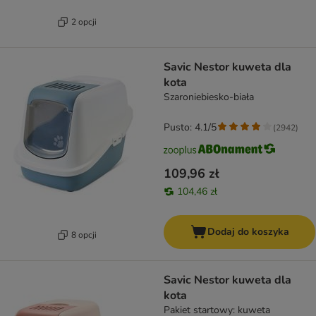
2 opcji
Savic Nestor kuweta dla
kota
Szaroniebiesko-biała
Pusto: 4.1/5
(
2942
)
109,96 zł
104,46 zł
Dodaj do koszyka
8 opcji
Savic Nestor kuweta dla
kota
Pakiet startowy: kuweta