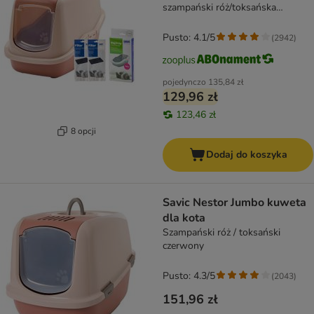
szampański róż/toksańska
czerwień + 2 filtry + 12 Bag it up
Pusto: 4.1/5
(
2942
)
pojedynczo
135,84 zł
129,96 zł
123,46 zł
8 opcji
Dodaj do koszyka
Savic Nestor Jumbo kuweta
dla kota
Szampański róż / toksański
czerwony
Pusto: 4.3/5
(
2043
)
151,96 zł