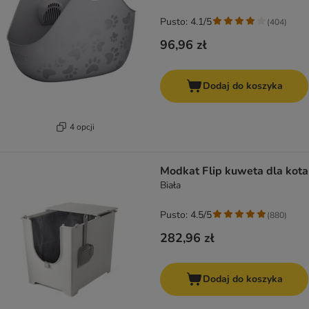
Pusto: 4.1/5
(
404
)
96,96 zł
Dodaj do koszyka
4 opcji
Modkat Flip kuweta dla kota
Biała
Pusto: 4.5/5
(
880
)
282,96 zł
Dodaj do koszyka