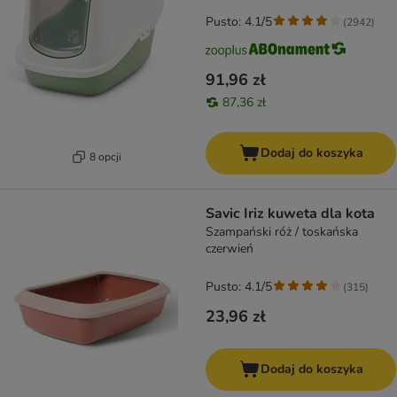
Pusto: 4.1/5
(
2942
)
91,96 zł
87,36 zł
Dodaj do koszyka
8 opcji
Savic Iriz kuweta dla kota
Szampański róż / toskańska
czerwień
Pusto: 4.1/5
(
315
)
23,96 zł
Dodaj do koszyka