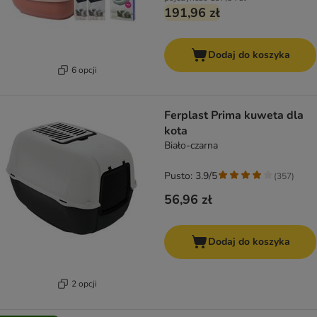
191,96 zł
Dodaj do koszyka
6 opcji
Ferplast Prima kuweta dla
kota
Biało-czarna
Pusto: 3.9/5
(
357
)
56,96 zł
Dodaj do koszyka
2 opcji