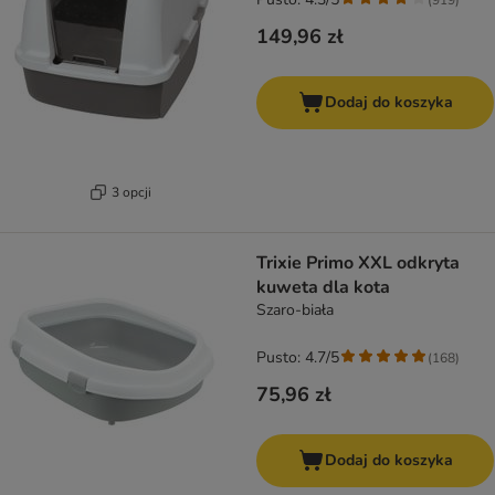
149,96 zł
Dodaj do koszyka
3 opcji
Trixie Primo XXL odkryta
kuweta dla kota
Szaro-biała
Pusto: 4.7/5
(
168
)
75,96 zł
Dodaj do koszyka