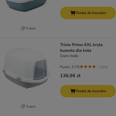
Dodaj do koszyka
6 opcji
Trixie Primo XXL kryta
kuweta dla kota
Szaro-biała
Pusto: 3.7/5
(
121
)
136,96 zł
Dodaj do koszyka
3 opcji