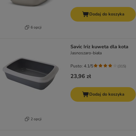
Dodaj do koszyka
6 opcji
Savic Iriz kuweta dla kota
Jasnoszaro-biała
Pusto: 4.1/5
(
315
)
23,96 zł
Dodaj do koszyka
2 opcji