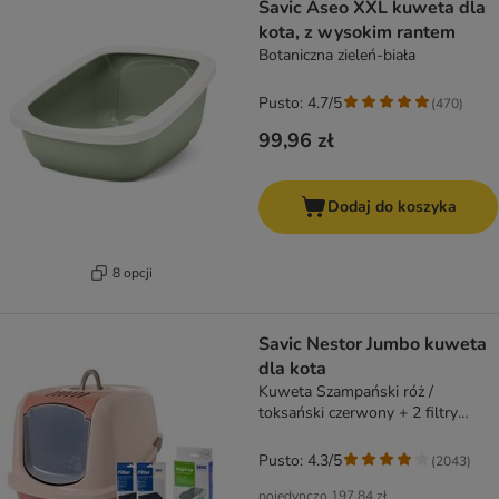
Savic Aseo XXL kuweta dla
kota, z wysokim rantem
Botaniczna zieleń-biała
Pusto: 4.7/5
(
470
)
99,96 zł
Dodaj do koszyka
8 opcji
Savic Nestor Jumbo kuweta
dla kota
Kuweta Szampański róż /
toksański czerwony + 2 filtry
zapasowe + 6 Bag it up
Pusto: 4.3/5
(
2043
)
pojedynczo
197,84 zł