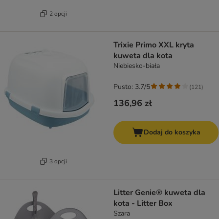
2 opcji
Trixie Primo XXL kryta
kuweta dla kota
Niebiesko-biała
Pusto: 3.7/5
(
121
)
136,96 zł
Dodaj do koszyka
3 opcji
Litter Genie® kuweta dla
kota - Litter Box
Szara