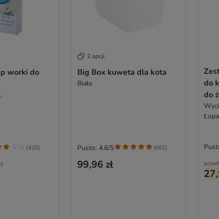
2 opcji
Zes
Up worki do
Big Box kuweta dla kota
do k
Biała
do ż
.
Wyci
Łopa
Pust
Pusto: 4.6/5
(
420
)
(
661
)
99,96 zł
pojed
zł
27,