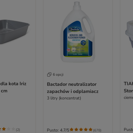
6 opcji
dla kota Iriz
TIA
Bactador neutralizator
0 cm
Sto
zapachów i odplamiacz
ciemn
3 litry (koncentrat)
Pust
(
2
)
Pusto: 4.7/5
(
678
)