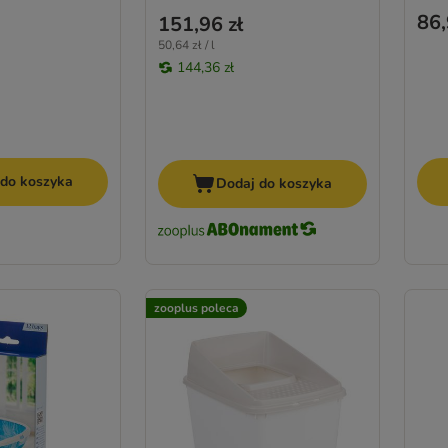
86,
151,96 zł
50,64 zł / l
144,36 zł
 do koszyka
Dodaj do koszyka
zooplus poleca