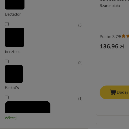
Szaro-biała
Trixie
Bactador
(
3
)
Pusto: 3.7/5
136,96 zł
beeztees
(
2
)
Biokat's
Dodaj
(
1
)
Więcej