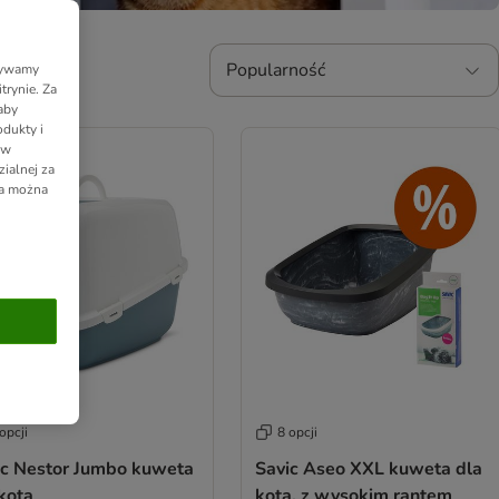
Popularność
Używamy
trynie. Za
aby
dukty i
 w
ialnej za
ia można
opcji
8 opcji
ic Nestor Jumbo kuweta
Savic Aseo XXL kuweta dla
kota
kota, z wysokim rantem