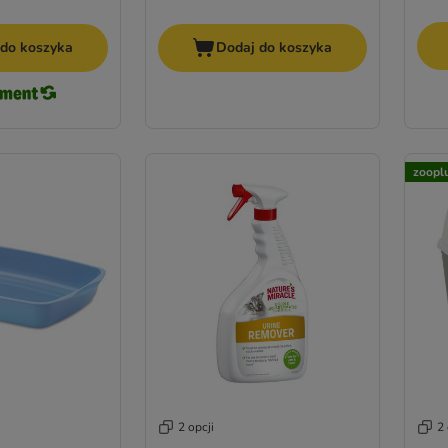
 do koszyka
Dodaj do koszyka
zoopl
2 opcji
2 