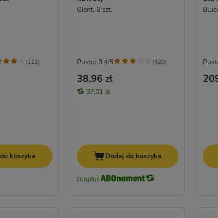
Giant, 6 szt.
Blues
Pusto: 3.4/5
Pust
(
121
)
(
420
)
38,96 zł
209
37,01 zł
 do koszyka
Dodaj do koszyka