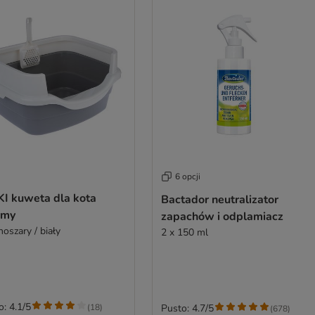
6 opcji
KI kuweta dla kota
Bactador neutralizator
rmy
zapachów i odplamiacz
oszary / biały
2 x 150 ml
o: 4.1/5
(
18
)
Pusto: 4.7/5
(
678
)