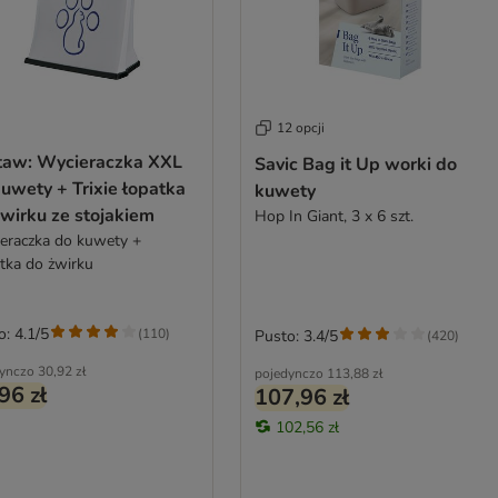
12 opcji
taw: Wycieraczka XXL
Savic Bag it Up worki do
uwety + Trixie łopatka
kuwety
wirku ze stojakiem
Hop In Giant, 3 x 6 szt.
eraczka do kuwety +
tka do żwirku
o: 4.1/5
(
110
)
Pusto: 3.4/5
(
420
)
ynczo
30,92 zł
pojedynczo
113,88 zł
96 zł
107,96 zł
102,56 zł