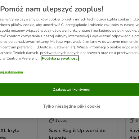
Pomóż nam ulepszyć zooplus!
yników
ej witrynie używamy plików cookie, pikseli i innych technologii („pliki cookie”). 
dnych plików cookie, aby umożliwić Ci przeglądanie i robienie zakupów w naszej wi
zgodą możemy włączyć wydajnościowe, funkcjonalne i marketingowe pliki cookie, 
ve been changed
zyć komfort korzystania z naszej witryny internetowej i wyświetlać odpowiednie pro
 oraz personalizować reklamy. Możesz wprowadzić zmiany w dowolnym momencie
 centrum preferencji („Dostosuj ustawienia”). Więcej informacji o osobie odpowiedz
arzanie Twoich danych, przetwarzanych danych osobowych oraz celu przetwarzan
ć w Centrum Preferencji
Polityka prywatności
uj ustawienia
Zaakceptuj i kontynuuj
Tylko niezbędne pliki cookie
12 opcji
6 
XXL kryta
Savic Bag it Up worki do
Sav
ota
kuwety
dla 