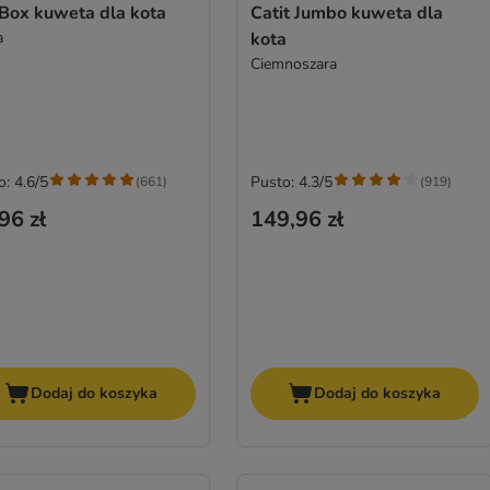
Big Box kuweta dla kota
Catit Jumbo kuweta dla
a
kota
Ciemnoszara
o: 4.6/5
Pusto: 4.3/5
(
661
)
(
919
)
96 zł
149,96 zł
Dodaj do koszyka
Dodaj do koszyka