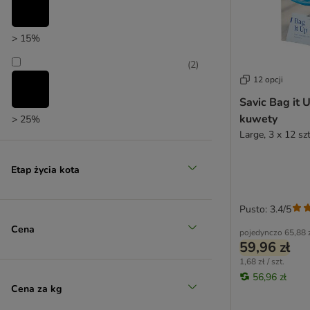
> 15%
(
2
)
12 opcji
Savic Bag it 
kuwety
> 25%
Large, 3 x 12 szt
(
1
)
Etap życia kota
> 35%
Pusto: 3.4/5
(
1
)
Cena
pojedynczo
65,88 
59,96 zł
1,68 zł / szt.
56,96 zł
> 50%
Cena za kg