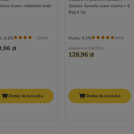
tone (szaro-niebieski)-biała
Zestaw: kuweta szaro-czarna + 6
Bag it Up
o: 4.3/5
Pusto: 4.7/5
(
2043
)
(
470
)
,96 zł
pojedynczo
134,92 zł
128,96 zł
Dodaj do koszyka
Dodaj do koszyka