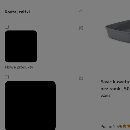
Rodzaj zniżki
Canadian Cat Company
(
6
)
(
6
)
Catit
(
3
)
Nowe produkty
(
5
)
Savic kuweta 
Curver
bez ramki, 5
Szara
Pusto: 2.5/5