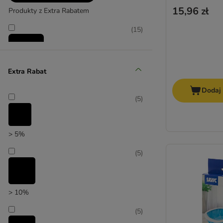
15,96 zł
Produkty z Extra Rabatem
(
15
)
Extra Rabat
Promocje
Dodaj
(
7
)
(
5
)
> 5%
(
5
)
zooplus poleca
> 10%
(
5
)