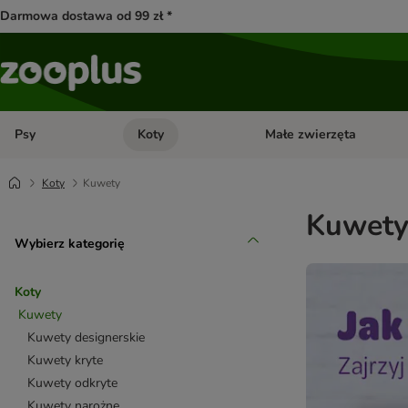
Darmowa dostawa od 99 zł *
Psy
Koty
Małe zwierzęta
Otwórz menu kategorii: Psy
Otwórz menu kategorii: Kot
Koty
Kuwety
Kuwety 
Wybierz kategorię
Koty
Kuwety
Kuwety designerskie
Kuwety kryte
Kuwety odkryte
Kuwety narożne