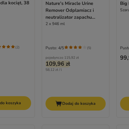
dla kociąt, 38
Nature's Miracle Urine
Remover Odplamiacz i
Szar
neutralizator zapachu
moczu
2 x 946 ml
(
2
)
Pusto: 4/5
Pust
(
5
)
99,
pojedynczo
115,92 zł
109,96 zł
58,12 zł / l
 do koszyka
Dodaj do koszyka