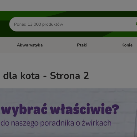
Szukaj
produktów
Akwarystyka
Ptaki
Konie
y
Otwórz menu kategorii: Małe zwierzęta
Otwórz menu kategorii: Akwaryst
Otwórz men
dla kota - Strona 2