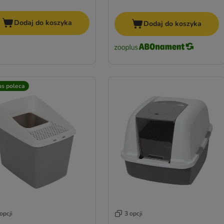
Dodaj do koszyka
Dodaj do koszyka
us poleca
opcji
3 opcji