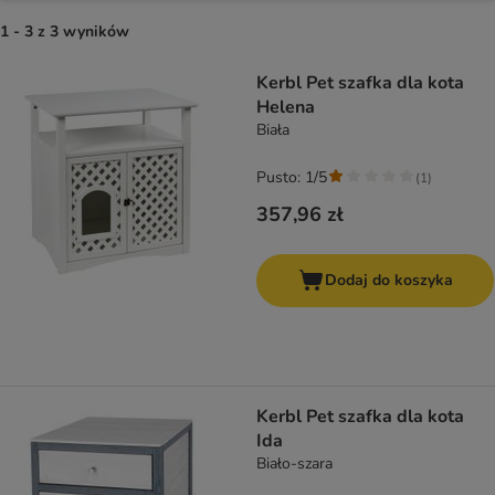
1 - 3 z 3 wyników
product items have been changed
Kerbl Pet szafka dla kota
Helena
Biała
Pusto: 1/5
(
1
)
357,96 zł
Dodaj do koszyka
Kerbl Pet szafka dla kota
Ida
Biało-szara