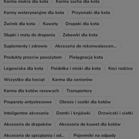
Karma mokra dla kota
Karma sucha dla kota
Karmy weterynaryjne dla kota
Przysmaki dla kota
Żwirek dla kota
Kuwety
Drapaki dla kota
Słupki i maty do drapania
Zabawki dla kota
Suplementy i zdrowie
Akcesoria do rekonwalescencji
Produkty przeciw pasożytom
Pielęgnacja kota
Legowiska dla kota
Poidełka i miski dla kota
Koci rodzice
Wszystko dla kociąt
Karma dla seniorów
Karma dla kotów rasowych
Transportery
Preparaty antystresowe
Obroże i szelki dla kotów
Inteligentne akcesoria
Domki i kryjówki
Drzwiczki i siatki
Akcesoria do drapaków
Akcesoria do kuwet dla kotów
Akcesoria do sprzątania i odświeżacze
Pojemniki na odpady