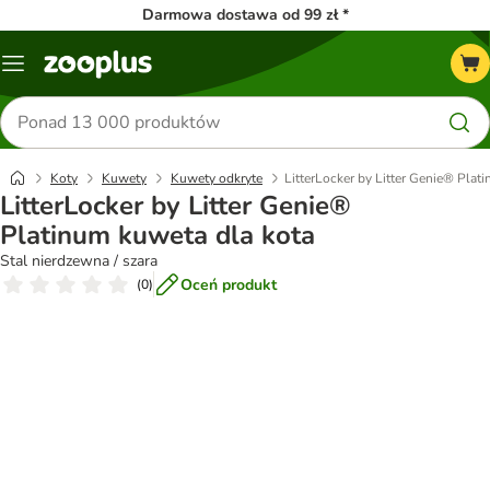
Darmowa dostawa od 99 zł *
Menu
Szukaj
produktów
Koty
Kuwety
Kuwety odkryte
LitterLocker by Litter Genie® Plat
LitterLocker by Litter Genie®
Platinum kuweta dla kota
Stal nierdzewna / szara
Oceń produkt
(
0
)