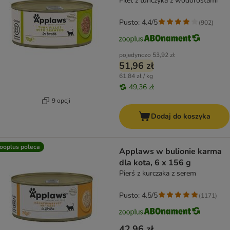
Filet z tuńczyka z wodorostami
Pusto: 4.4/5
(
902
)
pojedynczo
53,92 zł
51,96 zł
61,84 zł / kg
49,36 zł
9 opcji
Dodaj do koszyka
ooplus poleca
Applaws w bulionie karma
dla kota, 6 x 156 g
Pierś z kurczaka z serem
Pusto: 4.5/5
(
1171
)
42,96 zł