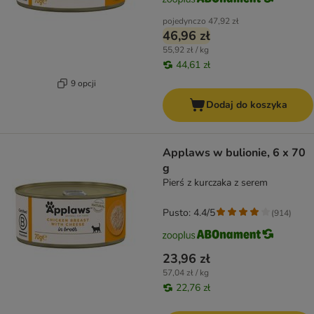
pojedynczo
47,92 zł
46,96 zł
55,92 zł / kg
44,61 zł
9 opcji
Dodaj do koszyka
Applaws w bulionie, 6 x 70
g
Pierś z kurczaka z serem
Pusto: 4.4/5
(
914
)
23,96 zł
57,04 zł / kg
22,76 zł