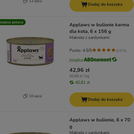
13 opcji
Dodaj do koszyka
ooplus poleca
Applaws w bulionie karma
dla kota, 6 x 156 g
Makrela z sardynkami
Pusto: 4.5/5
(
1171
)
42,96 zł
45,88 zł / kg
40,81 zł
10 opcji
Dodaj do koszyka
Applaws w bulionie, 6 x 70
g
Makrela z sardynkami