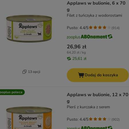
Applaws w bulionie, 6 x 70
g
Filet z tuńczyka z wodorostami
Pusto: 4.4/5
(
914
)
26,96 zł
64,20 zł / kg
25,61 zł
13 opcji
Dodaj do koszyka
ooplus poleca
Applaws w bulionie, 12 x 70
g
Pierś z kurczaka z serem
Pusto: 4.4/5
(
902
)