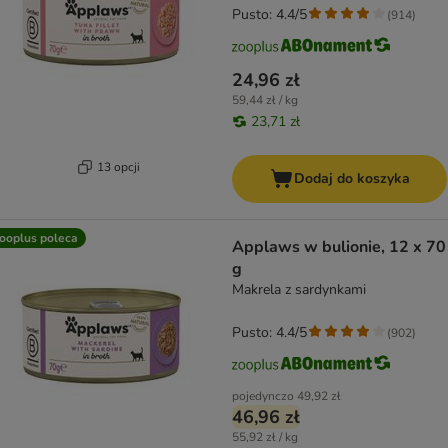
Pusto: 4.4/5
(
914
)
24,96 zł
59,44 zł / kg
23,71 zł
13 opcji
Dodaj do koszyka
ooplus poleca
Applaws w bulionie, 12 x 70
g
Makrela z sardynkami
Pusto: 4.4/5
(
902
)
pojedynczo
49,92 zł
46,96 zł
55,92 zł / kg