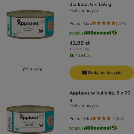
dla kota, 6 x 156 g
Filet z tuńczyka
Pusto: 4.5/5
(
1171
)
42,96 zł
45,88 zł / kg
40,81 zł
10 opcji
Dodaj do koszyka
Applaws w bulionie, 6 x 70
g
Filet z tuńczyka
Pusto: 4.4/5
(
914
)