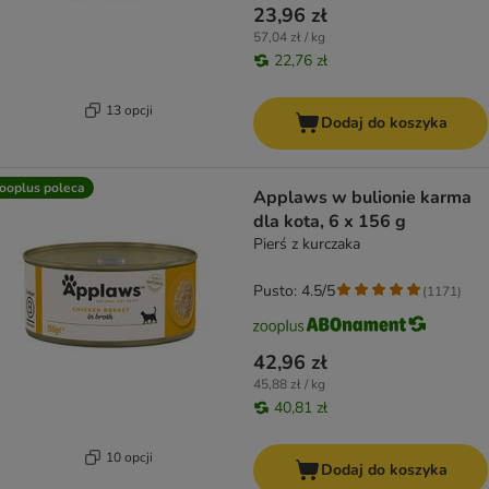
23,96 zł
57,04 zł / kg
22,76 zł
13 opcji
Dodaj do koszyka
ooplus poleca
Applaws w bulionie karma
dla kota, 6 x 156 g
Pierś z kurczaka
Pusto: 4.5/5
(
1171
)
42,96 zł
45,88 zł / kg
40,81 zł
10 opcji
Dodaj do koszyka