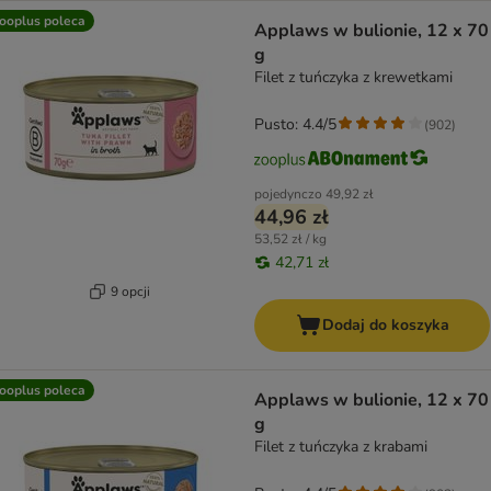
ooplus poleca
Applaws w bulionie, 12 x 70
g
Filet z tuńczyka z krewetkami
Pusto: 4.4/5
(
902
)
pojedynczo
49,92 zł
44,96 zł
53,52 zł / kg
42,71 zł
9 opcji
Dodaj do koszyka
ooplus poleca
Applaws w bulionie, 12 x 70
g
Filet z tuńczyka z krabami