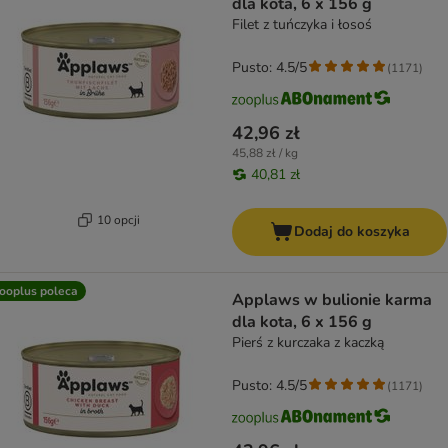
dla kota, 6 x 156 g
Filet z tuńczyka i łosoś
Pusto: 4.5/5
(
1171
)
42,96 zł
45,88 zł / kg
40,81 zł
10 opcji
Dodaj do koszyka
ooplus poleca
Applaws w bulionie karma
dla kota, 6 x 156 g
Pierś z kurczaka z kaczką
Pusto: 4.5/5
(
1171
)