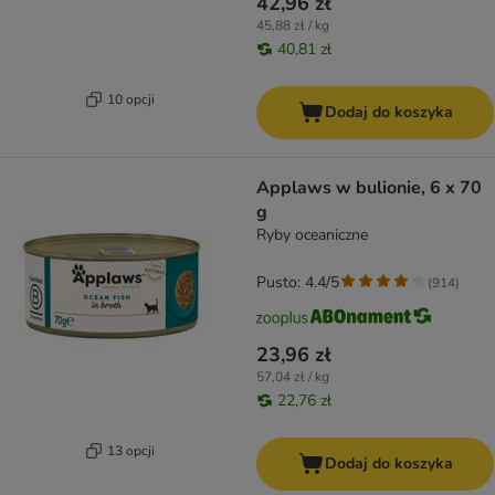
42,96 zł
45,88 zł / kg
40,81 zł
10 opcji
Dodaj do koszyka
Applaws w bulionie, 6 x 70
g
Ryby oceaniczne
Pusto: 4.4/5
(
914
)
23,96 zł
57,04 zł / kg
22,76 zł
13 opcji
Dodaj do koszyka