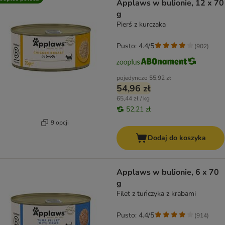
Applaws w bulionie, 12 x 70
g
Pierś z kurczaka
Pusto: 4.4/5
(
902
)
pojedynczo
55,92 zł
54,96 zł
65,44 zł / kg
52,21 zł
9 opcji
Dodaj do koszyka
Applaws w bulionie, 6 x 70
g
Filet z tuńczyka z krabami
Pusto: 4.4/5
(
914
)