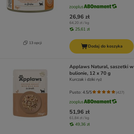
26,96 zł
64,20 zł / kg
25,61 zł
13 opcji
Dodaj do koszyka
Applaws Natural, saszetki w
bulionie, 12 x 70 g
Kurczak i dziki ryż
Pusto: 4.5/5
(
427
)
51,96 zł
61,84 zł / kg
49,36 zł