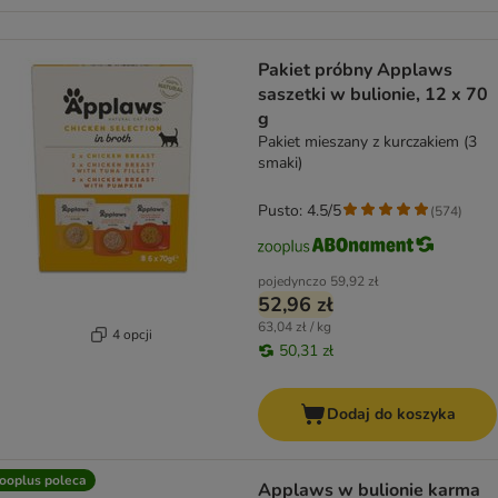
Pakiet próbny Applaws
saszetki w bulionie, 12 x 70
g
Pakiet mieszany z kurczakiem (3
smaki)
Pusto: 4.5/5
(
574
)
pojedynczo
59,92 zł
52,96 zł
63,04 zł / kg
4 opcji
50,31 zł
Dodaj do koszyka
ooplus poleca
Applaws w bulionie karma