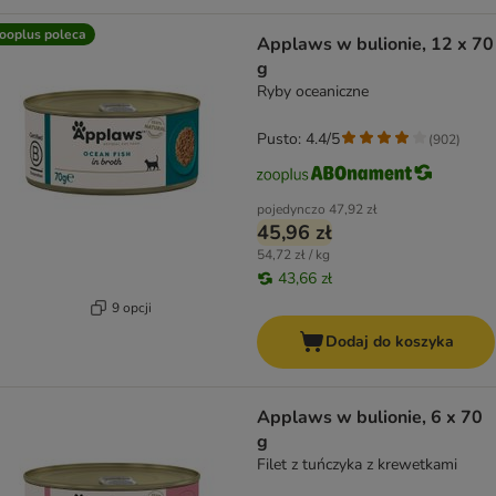
ooplus poleca
Applaws w bulionie, 12 x 70
g
Ryby oceaniczne
Pusto: 4.4/5
(
902
)
pojedynczo
47,92 zł
45,96 zł
54,72 zł / kg
43,66 zł
9 opcji
Dodaj do koszyka
Applaws w bulionie, 6 x 70
g
Filet z tuńczyka z krewetkami