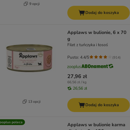
9 opcji
Dodaj do koszyka
Applaws w bulionie, 6 x 70
g
Filet z tuńczyka i łosoś
Pusto: 4.4/5
(
914
)
27,96 zł
66,56 zł / kg
26,56 zł
13 opcji
Dodaj do koszyka
ooplus poleca
Applaws w bulionie karma