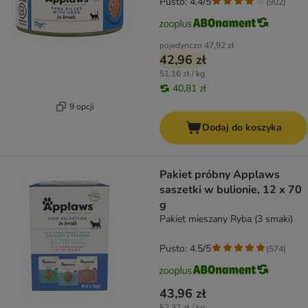
Pusto: 4.4/5
(
902
)
pojedynczo
47,92 zł
42,96 zł
51,16 zł / kg
40,81 zł
9 opcji
Dodaj do koszyka
Pakiet próbny Applaws
saszetki w bulionie, 12 x 70
g
Pakiet mieszany Ryba (3 smaki)
Pusto: 4.5/5
(
574
)
43,96 zł
52,32 zł / kg