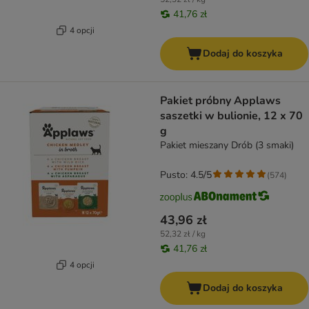
41,76 zł
4 opcji
Dodaj do koszyka
Pakiet próbny Applaws
saszetki w bulionie, 12 x 70
g
Pakiet mieszany Drób (3 smaki)
Pusto: 4.5/5
(
574
)
43,96 zł
52,32 zł / kg
41,76 zł
4 opcji
Dodaj do koszyka