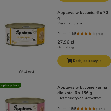
Applaws w bulionie, 6 x 70
g
Pierś z kurczaka
Pusto: 4.4/5
(
914
)
27,96 zł
66,56 zł / kg
Dodaj do koszyka
13 opcji
ooplus poleca
Applaws w bulionie karma
dla kota, 6 x 156 g
Filet z tuńczyka z krewetkami
Pusto: 4.5/5
(
1171
)