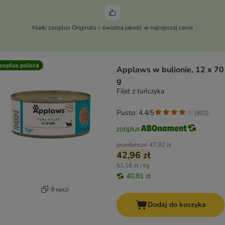
Marki zooplus Originals – świetna jakość w najlepszej cenie
ooplus poleca
Applaws w bulionie, 12 x 70
g
Filet z tuńczyka
Pusto: 4.4/5
(
902
)
pojedynczo
47,92 zł
42,96 zł
51,16 zł / kg
40,81 zł
9 opcji
Dodaj do koszyka