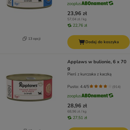
23,96 zł
57,04 zł / kg
22,76 zł
13 opcji
Dodaj do koszyka
Applaws w bulionie, 6 x 70
g
Pierś z kurczaka z kaczką
Pusto: 4.4/5
(
914
)
28,96 zł
68,96 zł / kg
27,51 zł