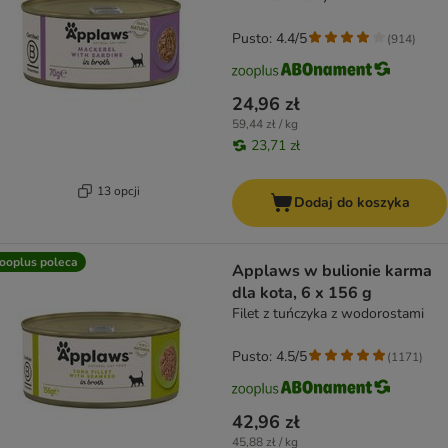
Pusto: 4.4/5
(
914
)
24,96 zł
59,44 zł / kg
23,71 zł
13 opcji
Dodaj do koszyka
ooplus poleca
Applaws w bulionie karma
dla kota, 6 x 156 g
Filet z tuńczyka z wodorostami
Pusto: 4.5/5
(
1171
)
42,96 zł
45,88 zł / kg