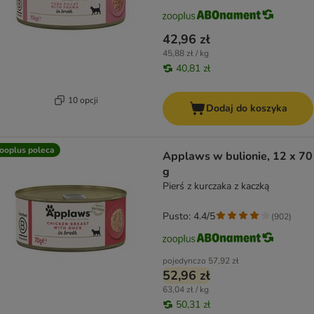
42,96 zł
45,88 zł / kg
40,81 zł
10 opcji
Dodaj do koszyka
ooplus poleca
Applaws w bulionie, 12 x 70
g
Pierś z kurczaka z kaczką
Pusto: 4.4/5
(
902
)
pojedynczo
57,92 zł
52,96 zł
63,04 zł / kg
50,31 zł