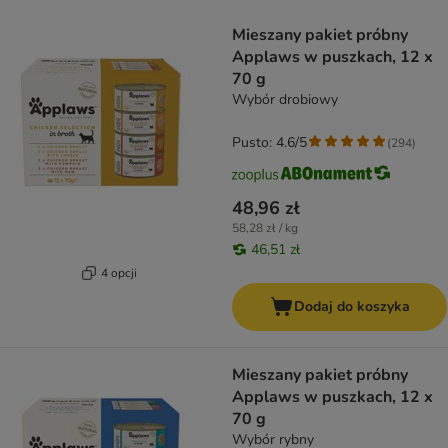
product items have been changed
Mieszany pakiet próbny
Applaws w puszkach, 12 x
70 g
Wybór drobiowy
Pusto: 4.6/5
(
294
)
48,96 zł
58,28 zł / kg
46,51 zł
4 opcji
Dodaj do koszyka
Mieszany pakiet próbny
Applaws w puszkach, 12 x
70 g
Wybór rybny