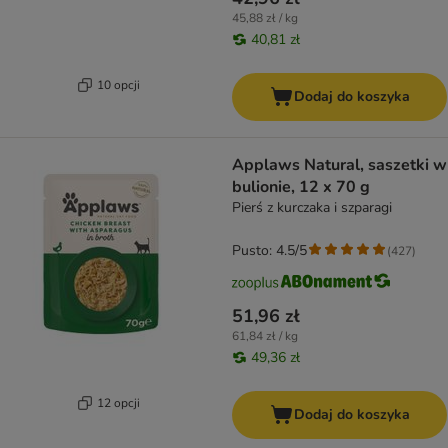
45,88 zł / kg
40,81 zł
10 opcji
Dodaj do koszyka
Applaws Natural, saszetki w
bulionie, 12 x 70 g
Pierś z kurczaka i szparagi
Pusto: 4.5/5
(
427
)
51,96 zł
61,84 zł / kg
49,36 zł
12 opcji
Dodaj do koszyka