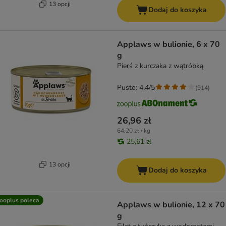
13 opcji
Dodaj do koszyka
Applaws w bulionie, 6 x 70
g
Pierś z kurczaka z wątróbką
Pusto: 4.4/5
(
914
)
26,96 zł
64,20 zł / kg
25,61 zł
13 opcji
Dodaj do koszyka
ooplus poleca
Applaws w bulionie, 12 x 70
g