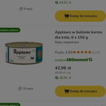
44,61 zł
9 opcji
Dodaj do koszyka
ooplus poleca
Applaws w bulionie karma
dla kota, 6 x 156 g
Ryby oceaniczne
Pusto: 4.5/5
(
1171
)
42,96 zł
45,88 zł / kg
40,81 zł
10 opcji
Dodaj do koszyka
ooplus poleca