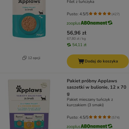
Filet z tuńczyka
Pusto: 4.5/5
(
427
)
56,96 zł
67,80 zł / kg
54,11 zł
12 opcji
Dodaj do koszyka
Pakiet próbny Applaws
saszetki w bulionie, 12 x 70
g
Pakiet mieszany tuńczyk z
kurczakiem (3 smaki)
Pusto: 4.5/5
(
574
)