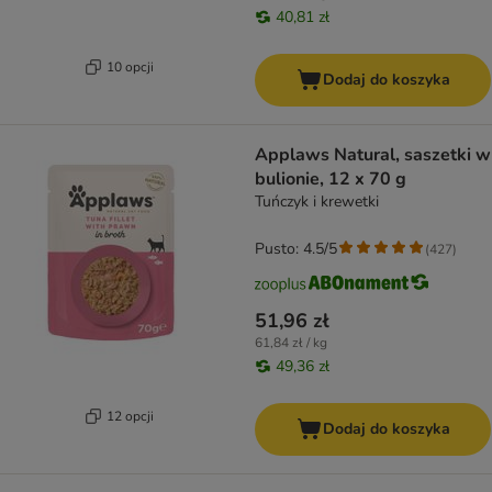
40,81 zł
10 opcji
Dodaj do koszyka
Applaws Natural, saszetki w
bulionie, 12 x 70 g
Tuńczyk i krewetki
Pusto: 4.5/5
(
427
)
51,96 zł
61,84 zł / kg
49,36 zł
12 opcji
Dodaj do koszyka