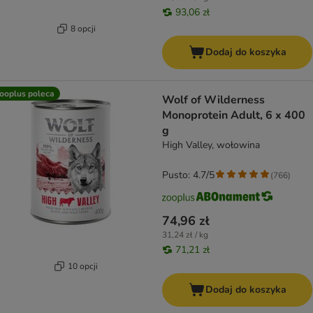
93,06 zł
8 opcji
Dodaj do koszyka
ooplus poleca
Wolf of Wilderness
Monoprotein Adult, 6 x 400
g
High Valley, wołowina
Pusto: 4.7/5
(
766
)
74,96 zł
31,24 zł / kg
71,21 zł
10 opcji
Dodaj do koszyka