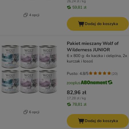
26,24 zł / kg
59,81 zł
4 opcji
Dodaj do koszyka
Pakiet mieszany Wolf of
Wilderness JUNIOR
6 x 800 g: 4x kaczka i cielęcina, 2x
kurczak i łosoś
Pusto: 4.8/5
(
20
)
82,96 zł
17,28 zł / kg
78,81 zł
6 opcji
Dodaj do koszyka