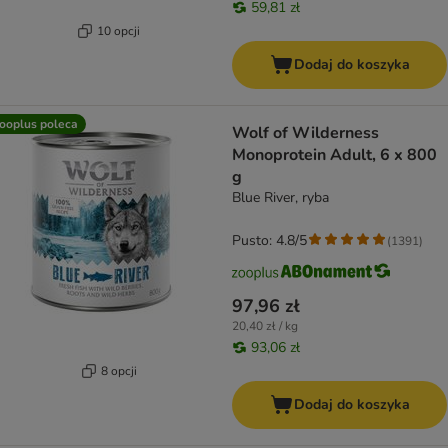
59,81 zł
10 opcji
Dodaj do koszyka
ooplus poleca
Wolf of Wilderness
Monoprotein Adult, 6 x 800
g
Blue River, ryba
Pusto: 4.8/5
(
1391
)
97,96 zł
20,40 zł / kg
93,06 zł
8 opcji
Dodaj do koszyka