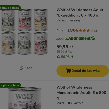
ooplus poleca
Wolf of Wilderness Adult
“Expedition”, 6 x 400 g
Pakiet mieszany
Pusto: 4.3/5
(
31
)
59,96 zł
25,00 zł / kg
56,96 zł
6 opcji
Dodaj do koszyka
ooplus poleca
Wolf of Wilderness
Monoprotein Adult, 6 x 800
g
Wild Hills, kaczka