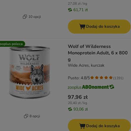
27,08 zł / kg
61,71 zł
10 opcji
Dodaj do koszyka
ooplus poleca
Wolf of Wilderness
Monoprotein Adult, 6 x 800
g
Wide Acres, kurczak
Pusto: 4.8/5
(
1391
)
97,96 zł
20,40 zł / kg
93,06 zł
8 opcji
Dodaj do koszyka