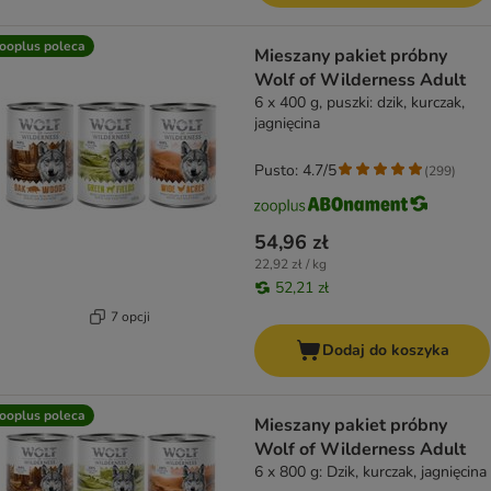
ooplus poleca
Mieszany pakiet próbny
Wolf of Wilderness Adult
6 x 400 g, puszki: dzik, kurczak,
jagnięcina
Pusto: 4.7/5
(
299
)
54,96 zł
22,92 zł / kg
52,21 zł
7 opcji
Dodaj do koszyka
ooplus poleca
Mieszany pakiet próbny
Wolf of Wilderness Adult
6 x 800 g: Dzik, kurczak, jagnięcina