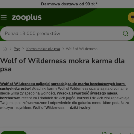
Darmowa dostawa od 99 zł *
Menu
Szukaj
produktów
Psy
Karma mokra dla psa
Wolf of Wilderness
Wolf of Wilderness mokra karma dla
psa
Wolf of Wilderness: najlepiej sprzedająca się marka bezzbożowych karm 
suchych dla psów!
Składniki karmy Wolf of Wilderness oparte są na oryginalnej 
diecie wilka żyjącego na wolności.
Wysoka zawartość świeżego mięsa, 
bezzbożowa 
receptura i dodatek dzikich jagód, korzeni i dzikich ziół zapewniają 
Twojemu psu zrównoważone i odpowiednie dla gatunku menu, które podąża za 
wilczym instynktem.
Wolf of Wilderness — dziki i wolny!