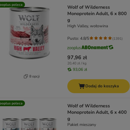
ooplus poleca
Wolf of Wilderness
Monoprotein Adult, 6 x 800
g
High Valley, wołowina
Pusto: 4.8/5
(
1391
)
97,96 zł
20,40 zł / kg
93,06 zł
8 opcji
Dodaj do koszyka
ooplus poleca
Wolf of Wilderness
Monoprotein Adult, 6 x 400
g
Pakiet mieszany