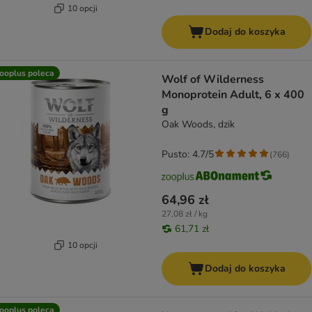
10 opcji
Dodaj do koszyka
ooplus poleca
Wolf of Wilderness
Monoprotein Adult, 6 x 400
g
Oak Woods, dzik
Pusto: 4.7/5
(
766
)
64,96 zł
27,08 zł / kg
61,71 zł
10 opcji
Dodaj do koszyka
ooplus poleca