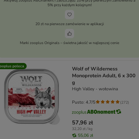
Aktywuj zooplus ABOnament i zaoszczędź 10% przy pierwszym zamówieniu a
5% przy każdym kolejnym!
20 zł na pierwsze zamówienie w aplikacji
Marki zooplus Originals – świetna jakość w najlepszej cenie
ooplus poleca
Wolf of Wilderness
Monoprotein Adult, 6 x 300
g
High Valley - wołowina
Pusto: 4.7/5
(
272
)
57,96 zł
32,20 zł / kg
55,06 zł