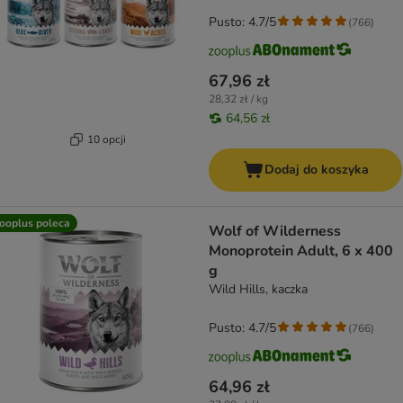
Pusto: 4.7/5
(
766
)
67,96 zł
28,32 zł / kg
64,56 zł
10 opcji
Dodaj do koszyka
ooplus poleca
Wolf of Wilderness
Monoprotein Adult, 6 x 400
g
Wild Hills, kaczka
Pusto: 4.7/5
(
766
)
64,96 zł