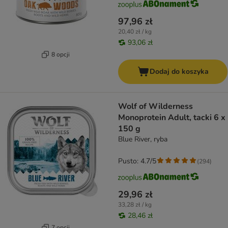
97,96 zł
20,40 zł / kg
93,06 zł
8 opcji
Dodaj do koszyka
Wolf of Wilderness
Monoprotein Adult, tacki 6 x
150 g
Blue River, ryba
Pusto: 4.7/5
(
294
)
29,96 zł
33,28 zł / kg
28,46 zł
7 opcji