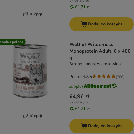
27,08 zł / kg
61,71 zł
10 opcji
Dodaj do koszyka
ooplus poleca
Wolf of Wilderness
Monoprotein Adult, 6 x 400
g
Strong Lands, wieprzowina
Pusto: 4.7/5
(
766
)
64,96 zł
27,08 zł / kg
61,71 zł
10 opcji
Dodaj do koszyka