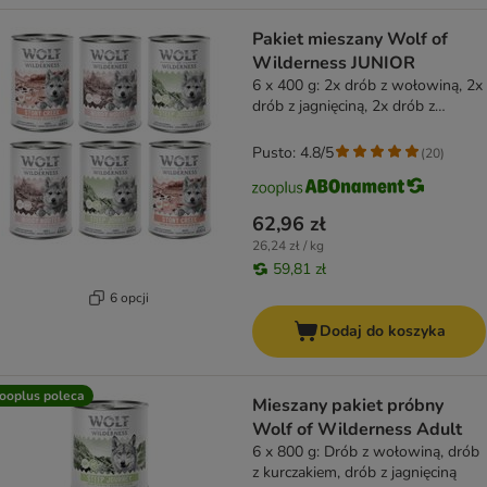
Pakiet mieszany Wolf of
Wilderness JUNIOR
6 x 400 g: 2x drób z wołowiną, 2x
drób z jagnięciną, 2x drób z
wieprzowiną
Pusto: 4.8/5
(
20
)
62,96 zł
26,24 zł / kg
59,81 zł
6 opcji
Dodaj do koszyka
ooplus poleca
Mieszany pakiet próbny
Wolf of Wilderness Adult
6 x 800 g: Drób z wołowiną, drób
z kurczakiem, drób z jagnięciną