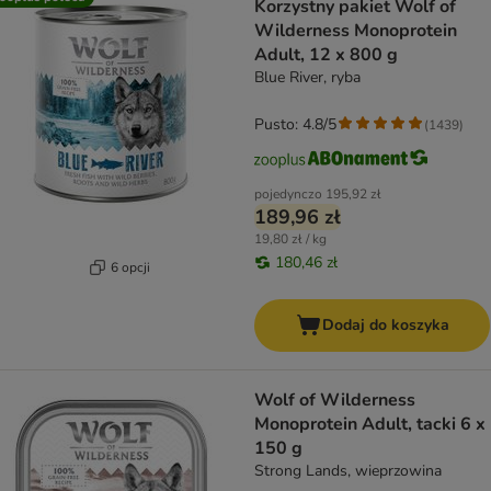
Korzystny pakiet Wolf of
Wilderness Monoprotein
Adult, 12 x 800 g
Blue River, ryba
Pusto: 4.8/5
(
1439
)
pojedynczo
195,92 zł
189,96 zł
19,80 zł / kg
180,46 zł
6 opcji
Dodaj do koszyka
Wolf of Wilderness
Monoprotein Adult, tacki 6 x
150 g
Strong Lands, wieprzowina