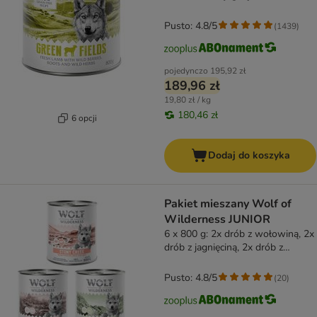
Pusto: 4.8/5
(
1439
)
pojedynczo
195,92 zł
189,96 zł
19,80 zł / kg
180,46 zł
6 opcji
Dodaj do koszyka
Pakiet mieszany Wolf of
Wilderness JUNIOR
6 x 800 g: 2x drób z wołowiną, 2x
drób z jagnięciną, 2x drób z
wieprzowiną
Pusto: 4.8/5
(
20
)