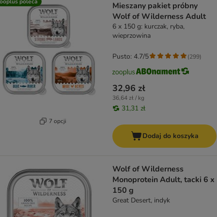
ooplus poleca
Mieszany pakiet próbny
Wolf of Wilderness Adult
6 x 150 g: kurczak, ryba,
wieprzowina
Pusto: 4.7/5
(
299
)
32,96 zł
36,64 zł / kg
31,31 zł
7 opcji
Dodaj do koszyka
Wolf of Wilderness
Monoprotein Adult, tacki 6 x
150 g
Great Desert, indyk