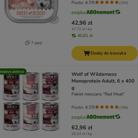
Pusto: 4.7/5
(
294
)
42,96 zł
47,72 zł / kg
40,81 zł
7 opcji
Dodaj do koszyka
ooplus poleca
Wolf of Wilderness
Monoprotein Adult, 6 x 400
g
Pakiet mieszany "Red Meat"
Pusto: 4.7/5
(
766
)
62,96 zł
26,24 zł / kg