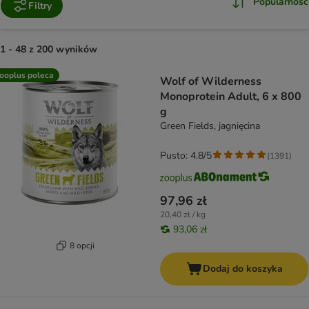
Popularność
Filtry
1 - 48 z 200 wyników
product items have been changed
ooplus poleca
Wolf of Wilderness
Monoprotein Adult, 6 x 800
g
Green Fields, jagnięcina
Pusto: 4.8/5
(
1391
)
97,96 zł
20,40 zł / kg
93,06 zł
8 opcji
Dodaj do koszyka