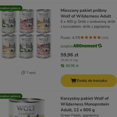
ooplus poleca
Mieszany pakiet próbny
Wolf of Wilderness Adult
6 x 400 g: Drób z wołowiną, drób
z kurczakiem, drób z jagnięciną
Pusto: 4.7/5
(
299
)
59,96 zł
25,00 zł / kg
56,96 zł
7 opcji
Dodaj do koszyka
ooplus poleca
Korzystny pakiet Wolf of
Wilderness Monoprotein
Adult, 12 x 800 g
Green Fields, jagnięcina