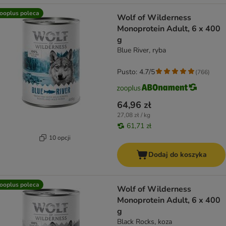
ooplus poleca
Wolf of Wilderness
Monoprotein Adult, 6 x 400
g
Blue River, ryba
Pusto: 4.7/5
(
766
)
64,96 zł
27,08 zł / kg
61,71 zł
10 opcji
Dodaj do koszyka
ooplus poleca
Wolf of Wilderness
Monoprotein Adult, 6 x 400
g
Black Rocks, koza