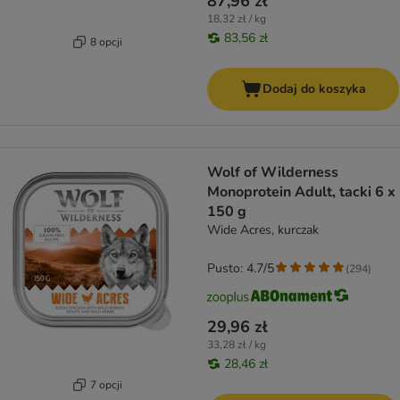
87,96 zł
18,32 zł / kg
83,56 zł
8 opcji
Dodaj do koszyka
Wolf of Wilderness
Monoprotein Adult, tacki 6 x
150 g
Wide Acres, kurczak
Pusto: 4.7/5
(
294
)
29,96 zł
33,28 zł / kg
28,46 zł
7 opcji