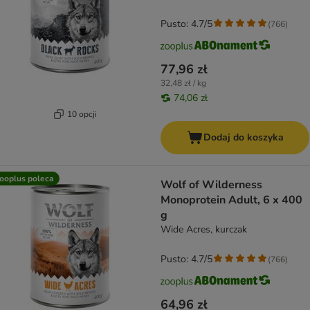
Pusto: 4.7/5
(
766
)
77,96 zł
32,48 zł / kg
74,06 zł
10 opcji
Dodaj do koszyka
ooplus poleca
Wolf of Wilderness
Monoprotein Adult, 6 x 400
g
Wide Acres, kurczak
Pusto: 4.7/5
(
766
)
64,96 zł