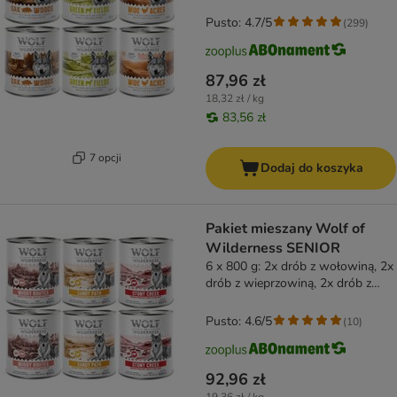
Pusto: 4.7/5
(
299
)
87,96 zł
18,32 zł / kg
83,56 zł
7 opcji
Dodaj do koszyka
Pakiet mieszany Wolf of
Wilderness SENIOR
6 x 800 g: 2x drób z wołowiną, 2x
drób z wieprzowiną, 2x drób z
kurczakiem
Pusto: 4.6/5
(
10
)
92,96 zł