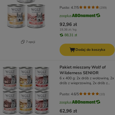
Pusto: 4.7/5
(
299
)
92,96 zł
19,36 zł / kg
88,31 zł
7 opcji
Dodaj do koszyka
Pakiet mieszany Wolf of
Wilderness SENIOR
6 x 400 g: 2x drób z wołowiną, 2x
drób z wieprzowiną, 2x drób z
kurczakiem
Pusto: 4.6/5
(
10
)
62,96 zł