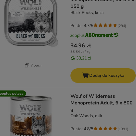
150 g
Black Rocks, koza
Pusto: 4.7/5
(
294
)
34,96 zł
38,84 zł / kg
33,21 zł
7 opcji
Dodaj do koszyka
ooplus poleca
Wolf of Wilderness
Monoprotein Adult, 6 x 800
g
Oak Woods, dzik
Pusto: 4.8/5
(
1391
)