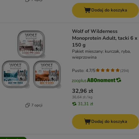
Dodaj do koszyka
Wolf of Wilderness
Monoprotein Adult, tacki 6 x
150 g
Pakiet mieszany: kurczak, ryba,
wieprzowina
Pusto: 4.7/5
(
294
)
32,96 zł
36,64 zł / kg
31,31 zł
7 opcji
Dodaj do koszyka