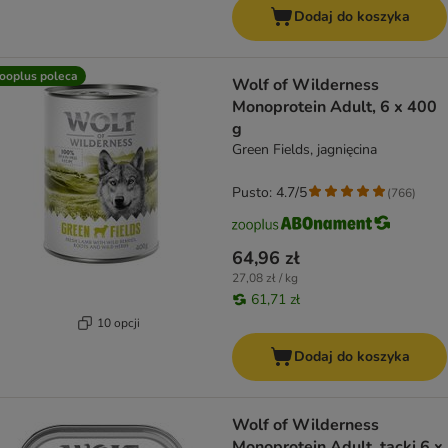
Dodaj do koszyka
ooplus poleca
Wolf of Wilderness
Monoprotein Adult, 6 x 400
g
Green Fields, jagnięcina
Pusto: 4.7/5
(
766
)
64,96 zł
27,08 zł / kg
61,71 zł
10 opcji
Dodaj do koszyka
Wolf of Wilderness
Monoprotein Adult, tacki 6 x