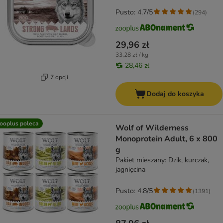
Pusto: 4.7/5
(
294
)
29,96 zł
33,28 zł / kg
28,46 zł
7 opcji
Dodaj do koszyka
ooplus poleca
Wolf of Wilderness
Monoprotein Adult, 6 x 800
g
Pakiet mieszany: Dzik, kurczak,
jagnięcina
Pusto: 4.8/5
(
1391
)