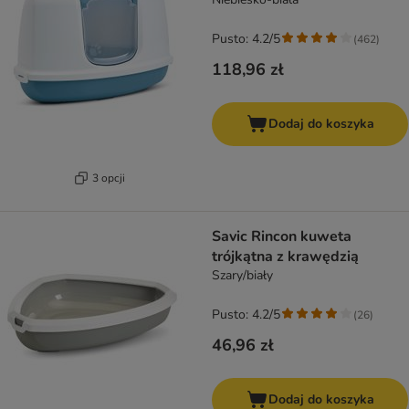
Pusto: 4.2/5
(
462
)
118,96 zł
Dodaj do koszyka
3 opcji
Savic Rincon kuweta
trójkątna z krawędzią
Szary/biały
Pusto: 4.2/5
(
26
)
46,96 zł
Dodaj do koszyka