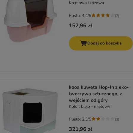
Kremowa / różowa
Pusto: 4.4/5
(
7
)
152,96 zł
Dodaj do koszyka
kooa kuweta Hop-In z eko-
tworzywa sztucznego, z
wejściem od góry
Kolor: biało - miętowy
Pusto: 2.3/5
(
3
)
321,96 zł