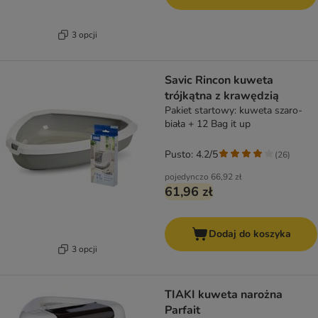
3 opcji
Savic Rincon kuweta
trójkątna z krawędzią
Pakiet startowy: kuweta szaro-
biała + 12 Bag it up
Pusto: 4.2/5
(
26
)
pojedynczo
66,92 zł
61,96 zł
Dodaj do koszyka
3 opcji
TIAKI kuweta narożna
Parfait