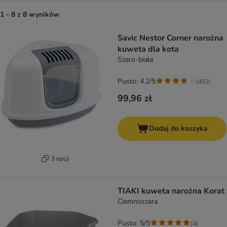
1 - 8 z 8 wyników
product items have been changed
Savic Nestor Corner narożna
kuweta dla kota
Szaro-biała
Pusto: 4.2/5
(
462
)
99,96 zł
Dodaj do koszyka
3 opcji
TIAKI kuweta narożna Korat
Ciemnoszara
Pusto: 5/5
(
4
)