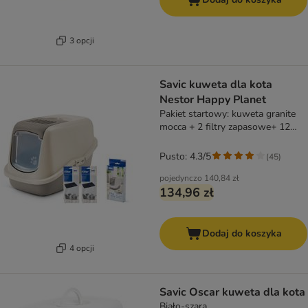
3 opcji
Savic kuweta dla kota
Nestor Happy Planet
Pakiet startowy: kuweta granite
mocca + 2 filtry zapasowe+ 12
Bag It Up
Pusto: 4.3/5
(
45
)
pojedynczo
140,84 zł
134,96 zł
Dodaj do koszyka
4 opcji
Savic Oscar kuweta dla kota
Biało-szara