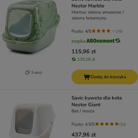
Nestor Marble
Marmur zielony amazonas /
zielony botaniczny
Pusto: 4/5
(
76
)
115,96 zł
110,16 zł
3 opcji
Dodaj do koszyka
Savic kuweta dla kota
Nestor Giant
Biel / mocca
Pusto: 4.5/5
(
33
)
437,96 zł