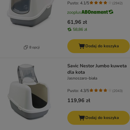
Pusto: 4.1/5
(
2942
)
61,96 zł
58,86 zł
Dodaj do koszyka
8 opcji
Savic Nestor Jumbo kuweta
dla kota
Jasnoszaro-biała
Pusto: 4.3/5
(
2043
)
119,96 zł
Dodaj do koszyka