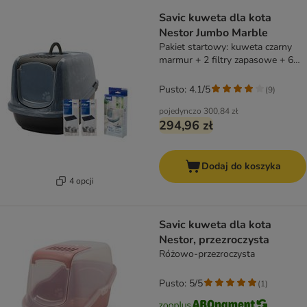
Savic kuweta dla kota
Nestor Jumbo Marble
Pakiet startowy: kuweta czarny
marmur + 2 filtry zapasowe + 6
Bag it up
Pusto: 4.1/5
(
9
)
pojedynczo
300,84 zł
294,96 zł
Dodaj do koszyka
4 opcji
Savic kuweta dla kota
Nestor, przezroczysta
Różowo-przezroczysta
Pusto: 5/5
(
1
)