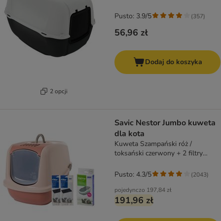
Pusto: 3.9/5
(
357
)
56,96 zł
Dodaj do koszyka
2 opcji
Savic Nestor Jumbo kuweta
dla kota
Kuweta Szampański róż /
toksański czerwony + 2 filtry
zapasowe + 6 Bag it up
Pusto: 4.3/5
(
2043
)
pojedynczo
197,84 zł
191,96 zł