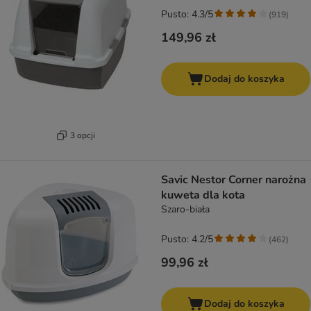
Pusto: 4.3/5
(
919
)
149,96 zł
Dodaj do koszyka
3 opcji
Savic Nestor Corner narożna
kuweta dla kota
Szaro-biała
Pusto: 4.2/5
(
462
)
99,96 zł
Dodaj do koszyka