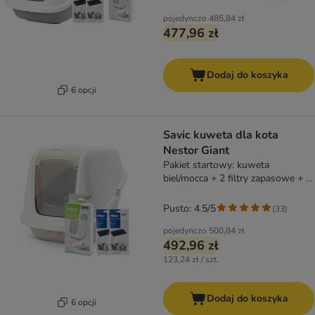
pojedynczo
485,84 zł
477,96 zł
Dodaj do koszyka
6 opcji
Savic kuweta dla kota
Nestor Giant
Pakiet startowy: kuweta
biel/mocca + 2 filtry zapasowe + 6
Bag It Up
Pusto: 4.5/5
(
33
)
pojedynczo
500,84 zł
492,96 zł
123,24 zł / szt.
Dodaj do koszyka
6 opcji