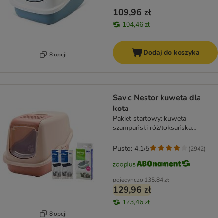
109,96 zł
104,46 zł
Dodaj do koszyka
8 opcji
Savic Nestor kuweta dla
kota
Pakiet startowy: kuweta
szampański róż/toksańska
czerwień + 2 filtry + 12 Bag it up
Pusto: 4.1/5
(
2942
)
pojedynczo
135,84 zł
129,96 zł
123,46 zł
8 opcji