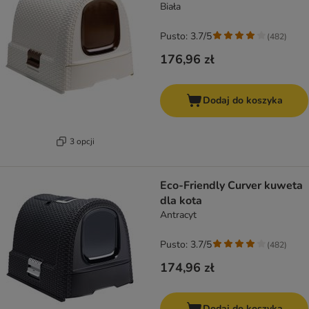
Biała
Pusto: 3.7/5
(
482
)
176,96 zł
Dodaj do koszyka
3 opcji
Eco-Friendly Curver kuweta
dla kota
Antracyt
Pusto: 3.7/5
(
482
)
174,96 zł
Dodaj do koszyka