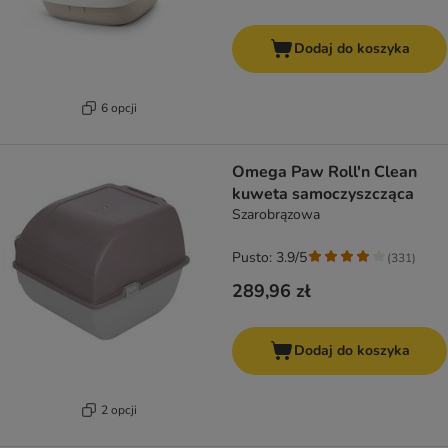
Dodaj do koszyka
6 opcji
Omega Paw Roll'n Clean
kuweta samoczyszcząca
Szarobrązowa
Pusto: 3.9/5
(
331
)
289,96 zł
Dodaj do koszyka
2 opcji