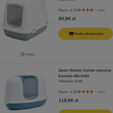
Pusto: 4.1/5
(
405
)
69,96 zł
Dodaj do koszyka
2 opcji
Savic Nestor Corner narożna
kuweta dla kota
Niebiesko-biała
Pusto: 4.2/5
(
462
)
118,96 zł