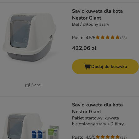
Savic kuweta dla kota
Nestor Giant
Biel / chłodny szary
Pusto: 4.5/5
(
33
)
422,96 zł
Dodaj do koszyka
6 opcji
Savic kuweta dla kota
Nestor Giant
Pakiet startowy: kuweta
biel/chłodny szary + 2 filtry
zapasowe+ 6 Bag It Up
Pusto: 4.5/5
(
33
)