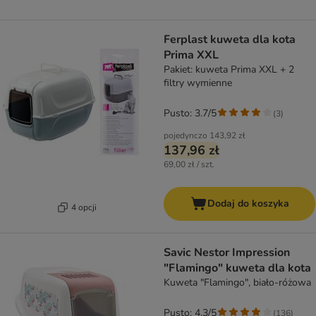
Ferplast kuweta dla kota
Prima XXL
Pakiet: kuweta Prima XXL + 2
filtry wymienne
Pusto: 3.7/5
(
3
)
pojedynczo
143,92 zł
137,96 zł
69,00 zł / szt.
Dodaj do koszyka
4 opcji
Savic Nestor Impression
"Flamingo" kuweta dla kota
Kuweta "Flamingo", biało-różowa
Pusto: 4.3/5
(
136
)