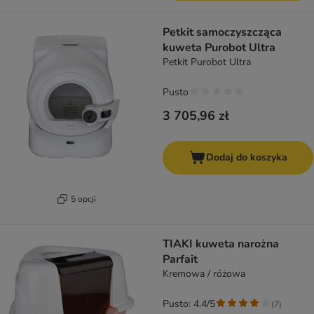
Petkit samoczyszcząca
kuweta Purobot Ultra
Petkit Purobot Ultra
Pusto
3 705,96 zł
Dodaj do koszyka
5 opcji
TIAKI kuweta narożna
Parfait
Kremowa / różowa
Pusto: 4.4/5
(
7
)