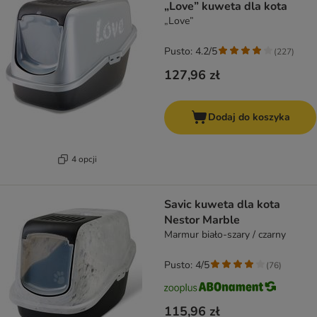
„Love” kuweta dla kota
„Love”
Pusto: 4.2/5
(
227
)
127,96 zł
Dodaj do koszyka
4 opcji
Savic kuweta dla kota
Nestor Marble
Marmur biało-szary / czarny
Pusto: 4/5
(
76
)
115,96 zł