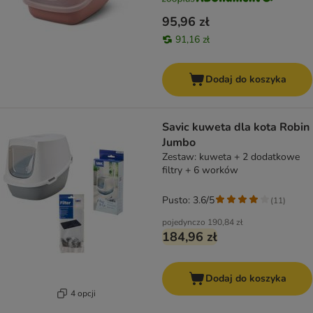
95,96 zł
91,16 zł
Dodaj do koszyka
Savic kuweta dla kota Robin
Jumbo
Zestaw: kuweta + 2 dodatkowe
filtry + 6 worków
Pusto: 3.6/5
(
11
)
pojedynczo
190,84 zł
184,96 zł
Dodaj do koszyka
4 opcji