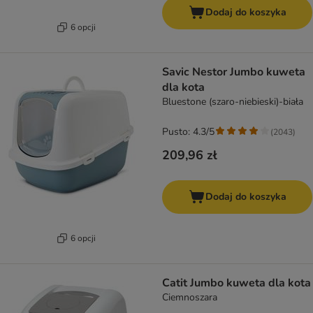
Dodaj do koszyka
6 opcji
Savic Nestor Jumbo kuweta
dla kota
Bluestone (szaro-niebieski)-biała
Pusto: 4.3/5
(
2043
)
209,96 zł
Dodaj do koszyka
6 opcji
Catit Jumbo kuweta dla kota
Ciemnoszara