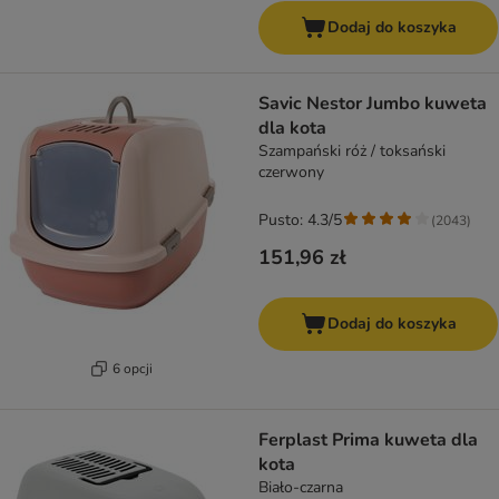
Dodaj do koszyka
Savic Nestor Jumbo kuweta
dla kota
Szampański róż / toksański
czerwony
Pusto: 4.3/5
(
2043
)
151,96 zł
Dodaj do koszyka
6 opcji
Ferplast Prima kuweta dla
kota
Biało-czarna