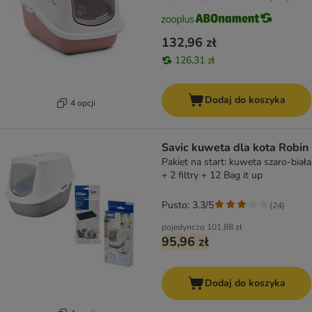
132,96 zł
126,31 zł
Dodaj do koszyka
4 opcji
Savic kuweta dla kota Robin
Pakiet na start: kuweta szaro-biała
+ 2 filtry + 12 Bag it up
Pusto: 3.3/5
(
24
)
pojedynczo
101,88 zł
95,96 zł
Dodaj do koszyka