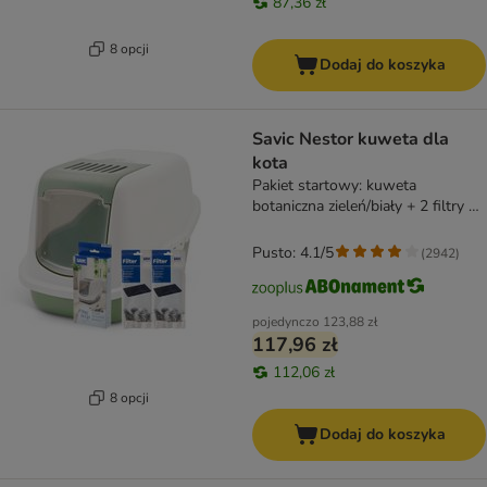
87,36 zł
8 opcji
Dodaj do koszyka
Savic Nestor kuweta dla
kota
Pakiet startowy: kuweta
botaniczna zieleń/biały + 2 filtry +
12 Bag it up
Pusto: 4.1/5
(
2942
)
pojedynczo
123,88 zł
117,96 zł
112,06 zł
8 opcji
Dodaj do koszyka