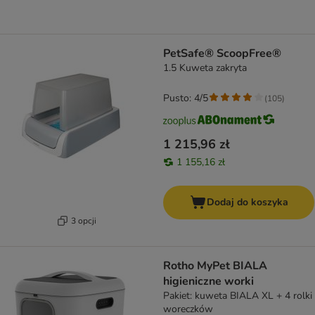
PetSafe® ScoopFree®
1.5 Kuweta zakryta
Pusto: 4/5
(
105
)
1 215,96 zł
1 155,16 zł
Dodaj do koszyka
3 opcji
Rotho MyPet BIALA
higieniczne worki
Pakiet: kuweta BIALA XL + 4 rolki
woreczków