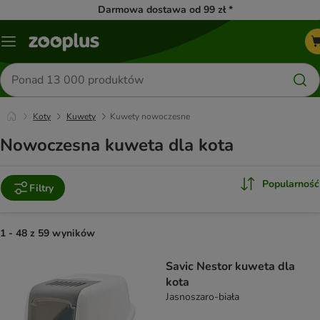
Darmowa dostawa od 99 zł *
Menu
Szukaj
produktów
Koty
Kuwety
Kuwety nowoczesne
Nowoczesna kuweta dla kota
Popularność
Filtry
1 - 48 z 59 wyników
product items have been changed
Savic Nestor kuweta dla
kota
Jasnoszaro-biała