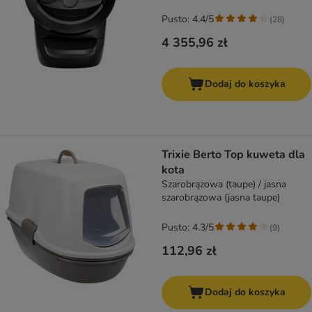
Pusto: 4.4/5
(
28
)
4 355,96 zł
Dodaj do koszyka
Trixie Berto Top kuweta dla
kota
Szarobrązowa (taupe) / jasna
szarobrązowa (jasna taupe)
Pusto: 4.3/5
(
9
)
112,96 zł
Dodaj do koszyka