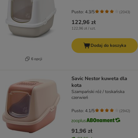
Pusto: 4.3/5
(
2043
)
122,96 zł
122,96 zł / szt.
Dodaj do koszyka
6 opcji
Savic Nestor kuweta dla
kota
Szampański róż / toskańska
czerwień
Pusto: 4.1/5
(
2942
)
91,96 zł