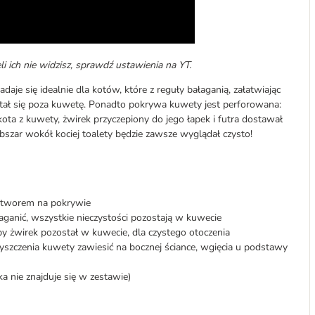
i ich nie widzisz, sprawdź ustawienia na YT.
daje się idealnie dla kotów, które z reguły bałaganią, załatwiając
stał się poza kuwetę. Ponadto pokrywa kuwety jest perforowana:
kota z kuwety, żwirek przyczepiony do jego łapek i futra dostawał
bszar wokół kociej toalety będzie zawsze wyglądał czysto!
otworem na pokrywie
aganić, wszystkie nieczystości pozostają w kuwecie
by żwirek pozostał w kuwecie, dla czystego otoczenia
zczenia kuwety zawiesić na bocznej ściance, wgięcia u podstawy
a nie znajduje się w zestawie)