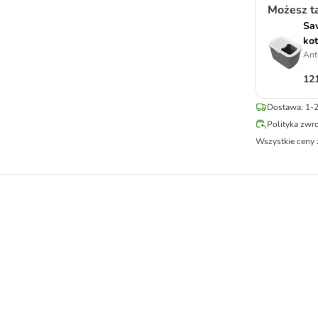
Możesz t
Sav
ko
Antr
121
Dostawa: 1-2
Polityka zwr
Wszystkie ceny 
ego