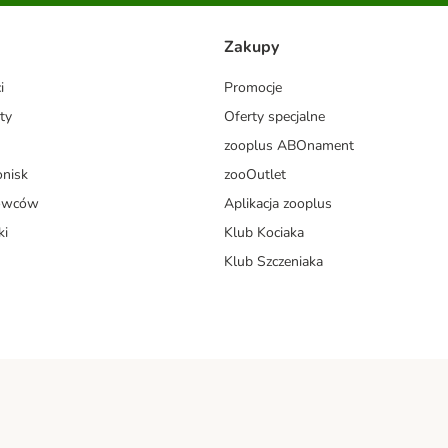
Zakupy
i
Promocje
ty
Oferty specjalne
zooplus ABOnament
onisk
zooOutlet
dowców
Aplikacja zooplus
ki
Klub Kociaka
Klub Szczeniaka