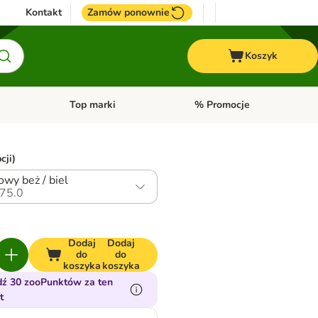
Kontakt
Zamów ponownie
Koszyk
Top marki
% Promocje
yka
u kategorii: Ptaki
Otwórz menu kategorii: Konie
Otwórz menu kategorii: Top m
cji)
owy beż / biel
75.0
Dodaj
Dodaj
do
do
koszyka
koszyka
ź 30 zooPunktów za ten
t