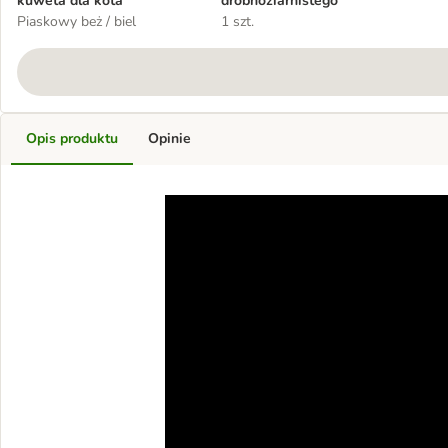
kuweta dla kota
drobnoziarnistego
Piaskowy beż / biel
1 szt.
Opis produktu
Opinie