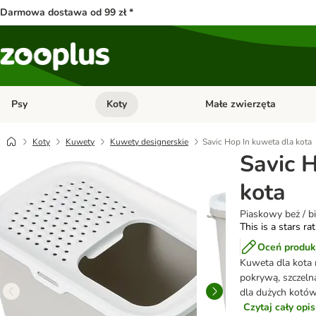
Darmowa dostawa od 99 zł *
Psy
Koty
Małe zwierzęta
Otwórz menu kategorii: Psy
Otwórz menu kategorii: Kot
Koty
Kuwety
Kuwety designerskie
Savic Hop In kuweta dla kota
Savic 
kota
Piaskowy beż / bi
This is a stars ra
Oceń produk
Kuweta dla kota 
pokrywą, szczeln
dla dużych kotów.
Czytaj cały opi