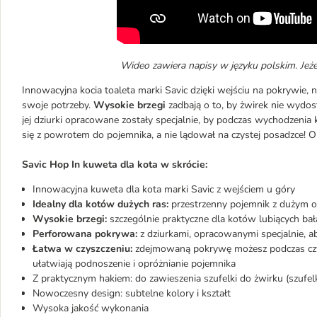
Wideo zawiera napisy w języku polskim. Jeżel
Innowacyjna kocia toaleta marki Savic dzięki wejściu na pokrywie, na
swoje potrzeby.
Wysokie brzegi
zadbają o to, by żwirek nie wydo
jej dziurki opracowane zostały specjalnie, by podczas wychodzenia 
się z powrotem do pojemnika, a nie lądował na czystej posadzce! O
Savic Hop In kuweta dla kota w skrócie:
Innowacyjna kuweta dla kota marki Savic z wejściem u góry
Idealny dla kotów dużych ras:
przestrzenny pojemnik z dużym 
Wysokie brzegi:
szczególnie praktyczne dla kotów lubiących bał
Perforowana pokrywa:
z dziurkami, opracowanymi specjalnie, a
Łatwa w czyszczeniu:
zdejmowaną pokrywę możesz podczas czys
ułatwiają podnoszenie i opróżnianie pojemnika
Z praktycznym hakiem: do zawieszenia szufelki do żwirku (szufelk
Nowoczesny design: subtelne kolory i kształt
Wysoka jakość wykonania