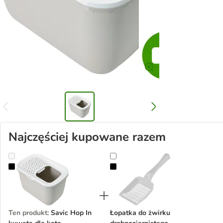
Najczęściej kupowane razem
Savic Hop In kuweta dla kota
Łopatka do żwirku drobnoziarnist
Ten produkt
:
Savic Hop In
Łopatka do żwirku