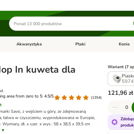
Szukaj
produktów
Akwarystyka
Ptaki
Konie
y
Otwórz menu kategorii: Małe zwierzęta
Otwórz menu kategorii: Akwaryst
Otwórz men
Hop In kuweta dla
Wariant (7 op
Piask
5974
el
121,96 zł
ting area from zero to 5: 4.5/5
(
1354
)
t
marki Savic, z wejściem u góry, ze zdejmowaną
a, łatwa w czyszczeniu, wyprodukowana w Europie,
Zdobąd
 Wymiary, dł. x szer. x wys.: 58 x 38,5 x 39,5 cm
produk
s ▼