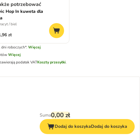
akże potrzebować
ic Hop In kuweta dla
ta
acyt / biel
,96 zł
 dni roboczych*.
Więcej
otów
Więcej
zawierają podatek VAT
Koszty przesyłki
.
0,00 zł
Suma
Dodaj do koszyka
Dodaj do koszyka