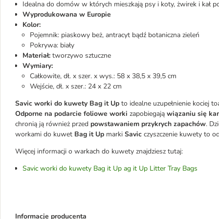
Idealna do domów w których mieszkają psy i koty, żwirek i kał 
Wyprodukowana w Europie
Kolor:
Pojemnik: piaskowy beż, antracyt bądź botaniczna zieleń
Pokrywa: biały
Materiał:
tworzywo sztuczne
Wymiary:
Całkowite, dł. x szer. x wys.: 58 x 38,5 x 39,5 cm
Wejście, dł. x szer.: 24 x 22 cm
Savic worki do kuwety Bag it Up
to idealne uzupełnienie kociej to
Odporne na podarcie foliowe worki
zapobiegają
wiązaniu się k
chronią ją również przed
powstawaniem przykrych zapachów
. Dz
workami do kuwet
Bag it Up
marki
Savic
czyszczenie kuwety to od
Więcej informacji o warkach do kuwety znajdziesz tutaj:
Savic worki do kuwety Bag it Up ag it Up Litter Tray Bags
Informacje producenta