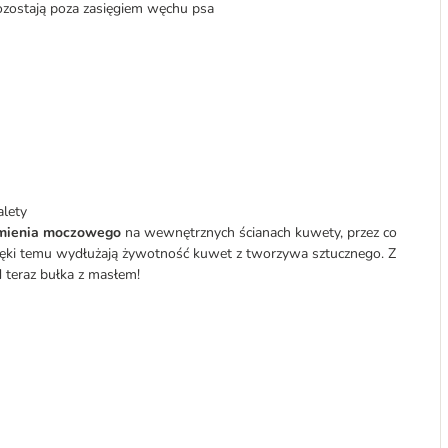
pozostają poza zasięgiem węchu psa
alety
amienia moczowego
na wewnętrznych ścianach kuwety, przez co
ięki temu wydłużają żywotność kuwet z tworzywa sztucznego. Z
 teraz bułka z masłem!