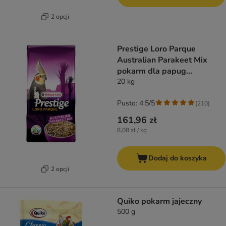
2 opcji
Prestige Loro Parque
Australian Parakeet Mix
pokarm dla papug
australijskich
20 kg
Pusto: 4.5/5
(
210
)
161,96 zł
8,08 zł / kg
Dodaj do koszyka
2 opcji
Quiko pokarm jajeczny
500 g