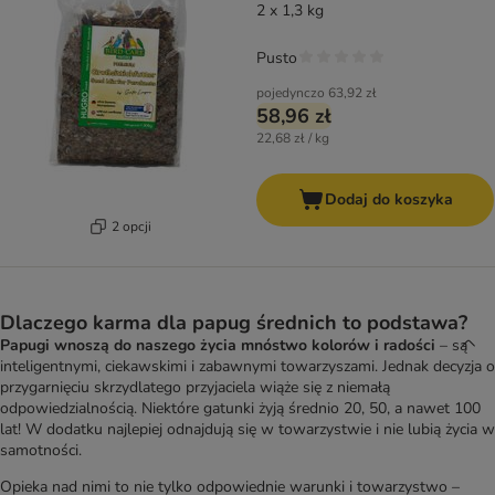
2 x 1,3 kg
Pusto
pojedynczo
63,92 zł
58,96 zł
22,68 zł / kg
Dodaj do koszyka
2 opcji
Dlaczego karma dla papug średnich to podstawa?
Papugi wnoszą do naszego życia mnóstwo kolorów i radości
– są
inteligentnymi, ciekawskimi i zabawnymi towarzyszami. Jednak decyzja o
przygarnięciu skrzydlatego przyjaciela wiąże się z niemałą
odpowiedzialnością. Niektóre gatunki żyją średnio 20, 50, a nawet 100
lat! W dodatku najlepiej odnajdują się w towarzystwie i nie lubią życia w
samotności.
Opieka nad nimi to nie tylko odpowiednie warunki i towarzystwo –