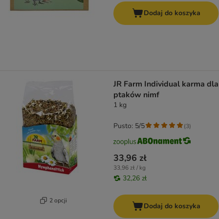
Dodaj do koszyka
JR Farm Individual karma dla
ptaków nimf
1 kg
Pusto: 5/5
(
3
)
33,96 zł
33,96 zł / kg
32,26 zł
2 opcji
Dodaj do koszyka