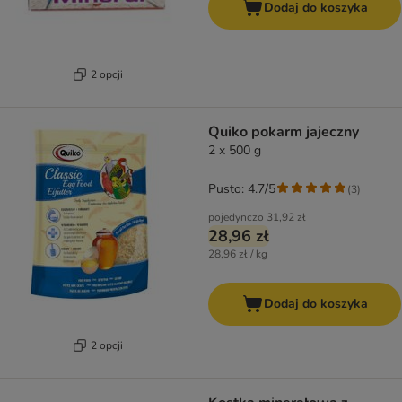
Dodaj do koszyka
2 opcji
Quiko pokarm jajeczny
2 x 500 g
Pusto: 4.7/5
(
3
)
pojedynczo
31,92 zł
28,96 zł
28,96 zł / kg
Dodaj do koszyka
2 opcji