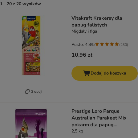
1 - 20 z 20 wyników
product items have been changed
Vitakraft Krakersy dla
papug falistych
Migdały i figa
Pusto: 4.8/5
(
230
)
10,96 zł
Dodaj do koszyka
2 opcji
Prestige Loro Parque
Australian Parakeet Mix
pokarm dla papug
australijskich
2,5 kg