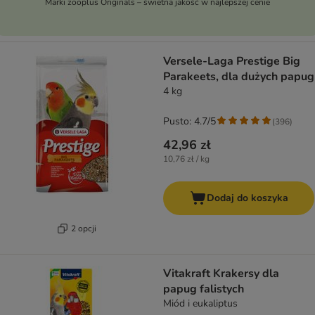
Marki zooplus Originals – świetna jakość w najlepszej cenie
Versele-Laga Prestige Big
Parakeets, dla dużych papug
4 kg
Pusto: 4.7/5
(
396
)
42,96 zł
10,76 zł / kg
Dodaj do koszyka
2 opcji
Vitakraft Krakersy dla
papug falistych
Miód i eukaliptus