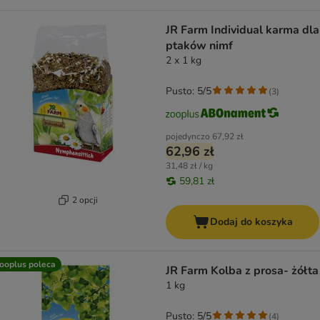
JR Farm Individual karma dla
ptaków nimf
2 x 1 kg
Pusto: 5/5
(
3
)
pojedynczo
67,92 zł
62,96 zł
31,48 zł / kg
59,81 zł
2 opcji
Dodaj do koszyka
ooplus poleca
JR Farm Kolba z prosa- żółta
1 kg
Pusto: 5/5
(
4
)