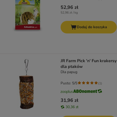
52,96 zł
52,96 zł / kg
Dodaj do koszyka
JR Farm Pick 'n' Fun krakersy
dla ptaków
Dla papug
Pusto: 5/5
(
1
)
31,96 zł
30,36 zł