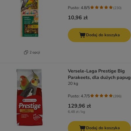
Pusto: 4.8/5
(
230
)
10,96 zł
Dodaj do koszyka
2 opcji
Versele-Laga Prestige Big
Parakeets, dla dużych papug
20 kg
Pusto: 4.7/5
(
396
)
129,96 zł
6,48 zł / kg
Dodaj do koszyka