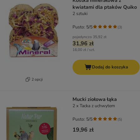
Kostka minerałowa z
kwiatami dla ptaków Quiko
2 sztuki
Pusto: 5/5
(
3
)
pojedynczo
35,92 zł
31,96 zł
16,00 zł / szt.
Dodaj do koszyka
2 opcji
Mucki ziołowa łąka
2 x Tacka z uchwytem
Pusto: 5/5
(
5
)
19,96 zł