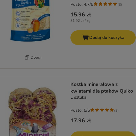
Pusto: 4.7/5
(
3
)
15,96 zł
31,92 zł / kg
Dodaj do koszyka
2 opcji
Kostka minerałowa z
kwiatami dla ptaków Quiko
1 sztuka
Pusto: 5/5
(
3
)
17,96 zł