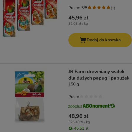
Pusto: 5/5
(
1
)
45,96 zł
82,08 zł / kg
Dodaj do koszyka
JR Farm drewniany wałek
dla dużych papug i papużek
150 g
Pusto
48,96 zł
326,40 zł / kg
46,51 zł