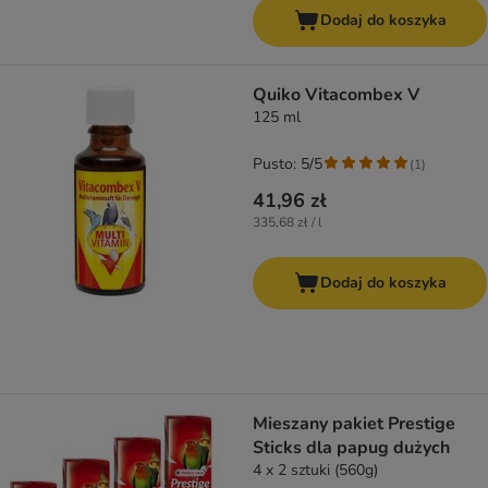
Dodaj do koszyka
Quiko Vitacombex V
125 ml
Pusto: 5/5
(
1
)
41,96 zł
335,68 zł / l
Dodaj do koszyka
Mieszany pakiet Prestige
Sticks dla papug dużych
4 x 2 sztuki (560g)