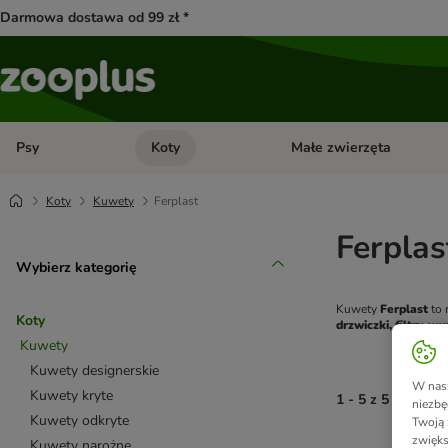
Darmowa dostawa od 99 zł *
Psy
Koty
Małe zwierzęta
Otwórz menu kategorii: Psy
Otwórz menu kategorii: Kot
Koty
Kuwety
Ferplast
Ferplas
Wybierz kategorię
Kuwety 
Ferplast
Koty
drzwiczki, filtry, 
Kuwety
Kuwety designerskie
W nasz
Kuwety kryte
1 - 5 z 5 wynikó
niezbę
Kuwety odkryte
Twoją 
zwięks
Kuwety narożne
product items ha