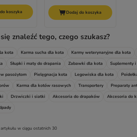
 do koszyka
Dodaj do koszyka
 się znaleźć tego, czego szukasz?
la kota
Karma sucha dla kota
Karmy weterynaryjne dla kota
ta
Słupki i maty do drapania
Zabawki dla kota
Suplementy i
ciw pasożytom
Pielęgnacja kota
Legowiska dla kota
Poidełka
iorów
Karma dla kotów rasowych
Transportery
Preparaty an
ki
Drzwiczki i siatki
Akcesoria do drapaków
Akcesoria do 
odpady
artykułu w ciągu ostatnich 30