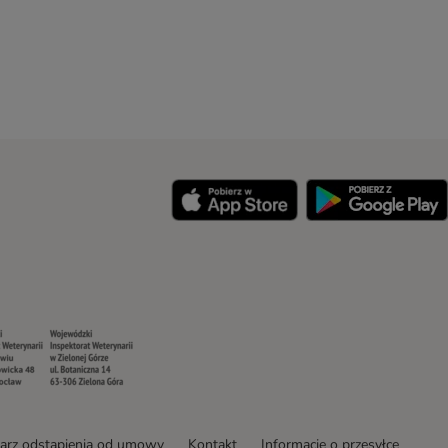
y
Security
Security
arz odstąpienia od umowy
Kontakt
Informacje o przesyłce