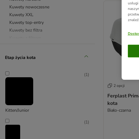
usługi
Kuwety nowoczesne
naszym
Kuwety XXL
przetw
znaleź
Kuwety top-entry
Kuwety bez filtra
Dostos
Kuwety z filtrem
Kuwety z sitkiem
Kuwety ze stali nierdzewnej
Etap życia kota
Wycieraczki przed kuwetę
Samoczyszczące kuwety dla kota
(
1
)
Szafki na kuwetę
Catit
2 opcji
Curver
Ferplast Pri
Ferplast
kota
kooa
Biało-czarna
Kitten/Junior
Modkat
(
1
)
Petkit
Savic
Simon's Cat