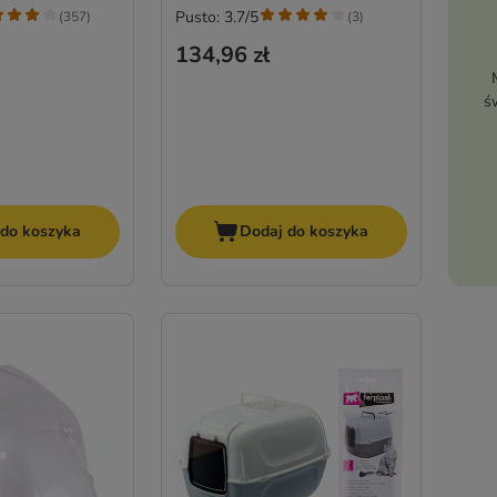
Pusto: 3.7/5
(
357
)
(
3
)
134,96 zł
ś
 do koszyka
Dodaj do koszyka