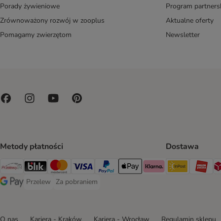
Porady żywieniowe
Program partners
Zrównoważony rozwój w zooplus
Aktualne oferty
Pomagamy zwierzętom
Newsletter
Metody płatności
Dostawa
Paczkoma
OR
Przelewy24 Payment Method
Blik Payment Method
MasterCard Payment Method
Visa Payment Method
PayPal Payment Method
Apple Pay Payment Method
Klarna Payment Method
Przelew
Za pobraniem
Przelew Payment Method
Za pobraniem Payment Method
Google Pay Payment Method
O nas
Kariera - Kraków
Kariera - Wrocław
Regulamin sklepu