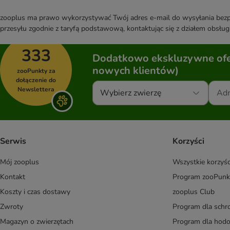
zooplus ma prawo wykorzystywać Twój adres e-mail do wysyłania bezpo
przesyłu zgodnie z taryfą podstawową, kontaktując się z działem obsługi
333
Dodatkowo ekskluzywne ofer
nowych klientów)
zooPunkty za
dołączenie do
Newslettera
Wybierz zwierzę
Serwis
Korzyści
Mój zooplus
Wszystkie korzyśc
Kontakt
Program zooPunk
Koszty i czas dostawy
zooplus Club
Zwroty
Program dla schr
Magazyn o zwierzętach
Program dla ho