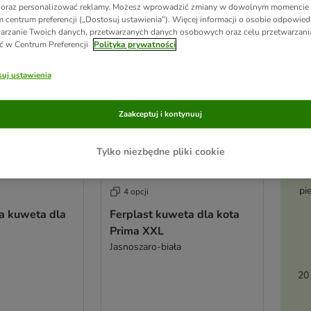
 oraz personalizować reklamy. Możesz wprowadzić zmiany w dowolnym momencie
 centrum preferencji („Dostosuj ustawienia”). Więcej informacji o osobie odpowiedz
arzanie Twoich danych, przetwarzanych danych osobowych oraz celu przetwarzan
ć w Centrum Preferencji
Polityka prywatności
uj ustawienia
Zaakceptuj i kontynuuj
Tylko niezbędne pliki cookie
Ak
pi
4 opcji
ma kuweta dla
Ferplast kuweta dla kota
Prima XXL
Jasnoszaro-biała
20