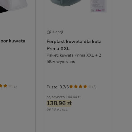
4 opcji
door kuweta
Ferplast kuweta dla kota
Prima XXL
Pakiet: kuweta Prima XXL + 2
filtry wymienne
(
2
)
Pusto: 3.7/5
(
3
)
pojedynczo
144,44 zł
138,96 zł
69,48 zł / szt.