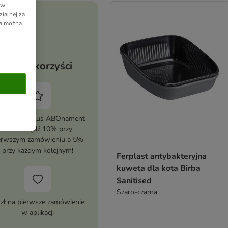
 w
ialnej za
ia można
Twoje korzyści
tywuj zooplus ABOnament
i zaoszczędź 10% przy
erwszym zamówieniu a 5%
przy każdym kolejnym!
Ferplast antybakteryjna
kuweta dla kota Birba
Sanitised
Szaro-czarna
 zł na pierwsze zamówienie
w aplikacji