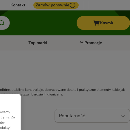
Kontakt
Zamów ponownie
Koszyk
Top marki
% Promocje
yka
u kategorii: Ptaki
Otwórz menu kategorii: Konie
Otwórz menu kategorii: Top m
 to rozwiązania stworzone z myślą o maksymalnej wygodzie kota i czystości w domu. Solidne, stabilne konstrukcje, dopracowane detale i praktyczne elementy, takie jak 
 staje się prostsza i bardziej higieniczna.
Używamy
Popularność
trynie. Za
aby
dukty i