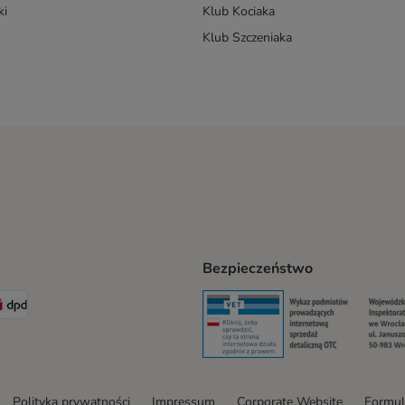
ki
Klub Kociaka
Klub Szczeniaka
Bezpieczeństwo
t® Shipping Method
LEN Paczka Shipping Method
DPD Shipping Method
Security
Securit
Polityka prywatności
Impressum
Corporate Website
Formul