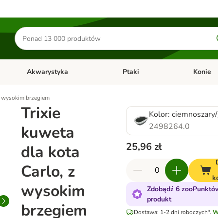
Szukaj
produktów
Akwarystyka
Ptaki
Konie
y
Otwórz menu kategorii: Małe zwierzęta
Otwórz menu kategorii: Akwaryst
Otwórz men
 z wysokim brzegiem
Trixie
Kolor: ciemnoszary/
2498264.0
kuweta
25,96 zł
dla kota
Carlo, z
k
wysokim
Zdobądź 6 zooPunktów
produkt
brzegiem
Dostawa: 1-2 dni roboczych*.
W