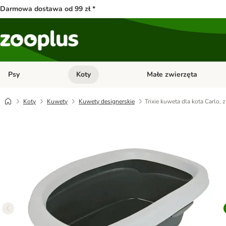
Darmowa dostawa od 99 zł *
Psy
Koty
Małe zwierzęta
Otwórz menu kategorii: Psy
Otwórz menu kategorii: Kot
Koty
Kuwety
Kuwety designerskie
Trixie kuweta dla kota Carlo,