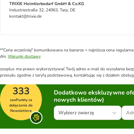
TRIXIE Heimtierbedarf GmbH & Co.KG
Industriestraße 32, 24963, Tarp, DE
kontakt@trixie.de
*"Cena wcześniej" komunikowana na banerze = najniższa cena regularna 
dni.
Warunki dostawy
zooplus ma prawo wykorzystywać Twój adres e-mail do wysyłania bezpo
przesyłu zgodnie z taryfą podstawową, kontaktując się z działem obsługi
333
Dodatkowo ekskluzywne ofer
nowych klientów)
zooPunkty za
dołączenie do
Newslettera
Wybierz zwierzę