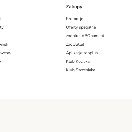
Zakupy
i
Promocje
ty
Oferty specjalne
zooplus ABOnament
onisk
zooOutlet
dowców
Aplikacja zooplus
ki
Klub Kociaka
Klub Szczeniaka