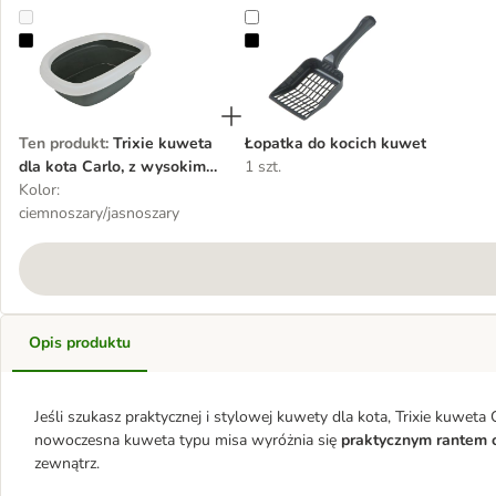
Trixie kuweta dla kota Carlo, z wysokim brzegiem
Łopatka do kocich kuwet
Ten produkt
:
Trixie kuweta
Łopatka do kocich kuwet
dla kota Carlo, z wysokim
1 szt.
brzegiem
Kolor:
ciemnoszary/jasnoszary
Opis produktu
Jeśli szukasz praktycznej i stylowej kuwety dla kota, Trixie kuwe
nowoczesna kuweta typu misa wyróżnia się
praktycznym rantem
zewnątrz.