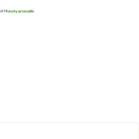
 VAT
Koszty przesyłki
.