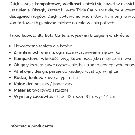
Dzięki swojej
kompaktowej wielkości
zmieści się nawet w niewiel
ustawienia. Okrągły kształt kuwety Trixie Carlo sprawia, że jej cz
dostępnych rogów
. Dzięki stylowemu wzornictwu harmonijnie wpa
komfortowe i higieniczne miejsce do załatwiania potrzeb.
Trixie kuweta dla kota Carlo, z wysokim brzegiem w skrócie:
Nowoczesna toaleta dla kotów
Z rantem ochronnym:
ogranicza wysypywanie się żwirku
Kompaktowa wielkość:
wyjątkowo oszczędza miejsce, nie wyma
Okrągły kształt: łatwe czyszczenie, bez trudno dostępnych rogó
Atrakcyjny design: pasuje do każdego wystroju wnętrza
Rodzaj toalety:
kuweta typu misa
Kolor:
ciemnoszary / jasnoszary
Materiał:
tworzywo sztuczne
Wymiary całkowite:
ok. dł. 43 x szer. 31 x wys.14 cm
Informacje producenta