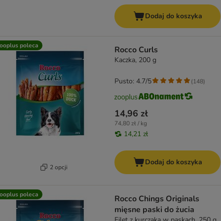
Dodaj do koszyka
ooplus poleca
Rocco Curls
Kaczka, 200 g
Pusto: 4.7/5
(
148
)
14,96 zł
74,80 zł / kg
14,21 zł
Dodaj do koszyka
2 opcji
ooplus poleca
Rocco Chings Originals
mięsne paski do żucia
Filet z kurczaka w paskach, 250 g