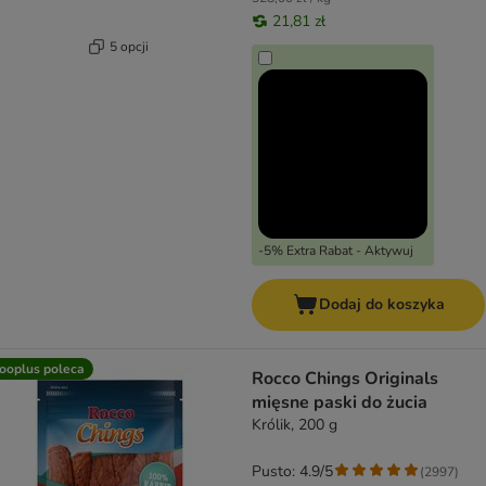
21,81 zł
5 opcji
-5% Extra Rabat - Aktywuj
Dodaj do koszyka
ooplus poleca
Rocco Chings Originals
mięsne paski do żucia
Królik, 200 g
Pusto: 4.9/5
(
2997
)