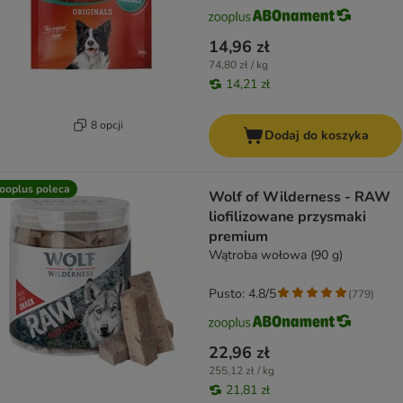
14,96 zł
74,80 zł / kg
14,21 zł
8 opcji
Dodaj do koszyka
ooplus poleca
Wolf of Wilderness - RAW
liofilizowane przysmaki
premium
Wątroba wołowa (90 g)
Pusto: 4.8/5
(
779
)
22,96 zł
255,12 zł / kg
21,81 zł