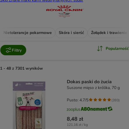
Skip Znane marki karm weterynaryjnych: slider
Nietolerancje pokarmowe
Skóra i sierść
Żołądek i trawienie
Popularność
Filtry
1 - 48 z 7301 wyników
product items have been changed
Dokas paski do żucia
Suszone mięso z królika, 70 g
Pusto: 4.7/5
(
393
)
8,48 zł
121,16 zł / kg