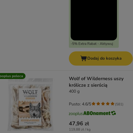
-5% Extra Rabat - Aktywuj
Dodaj do koszyka
ooplus poleca
Wolf of Wilderness uszy
królicze z sierścią
400 g
Pusto: 4.6/5
(
581
)
47,96 zł
119,88 zł / kg