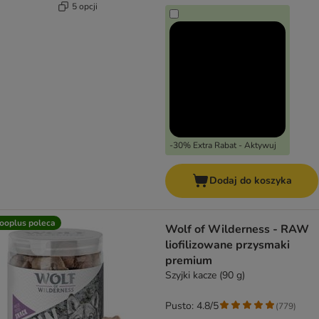
5 opcji
-30% Extra Rabat - Aktywuj
Dodaj do koszyka
ooplus poleca
Wolf of Wilderness - RAW
liofilizowane przysmaki
premium
Szyjki kacze (90 g)
Pusto: 4.8/5
(
779
)