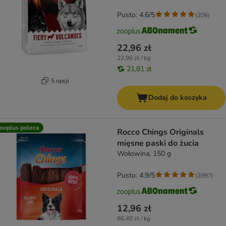
Pusto: 4.6/5
(
206
)
22,96 zł
22,96 zł / kg
21,81 zł
5 opcji
Dodaj do koszyka
ooplus poleca
Rocco Chings Originals
mięsne paski do żucia
Wołowina, 150 g
Pusto: 4.9/5
(
2997
)
12,96 zł
86,40 zł / kg