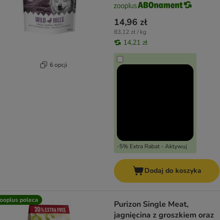
14,96 zł
83,12 zł / kg
14,21 zł
6 opcji
-5% Extra Rabat - Aktywuj
Dodaj do koszyka
ooplus poleca
Purizon Single Meat,
jagnięcina z groszkiem oraz