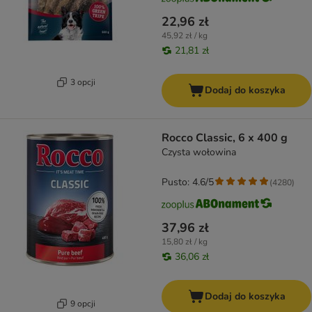
22,96 zł
45,92 zł / kg
21,81 zł
3 opcji
Dodaj do koszyka
Rocco Classic, 6 x 400 g
Czysta wołowina
Pusto: 4.6/5
(
4280
)
37,96 zł
15,80 zł / kg
36,06 zł
Dodaj do koszyka
9 opcji