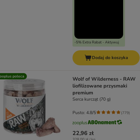
-5% Extra Rabat - Aktywuj
Dodaj do koszyka
ooplus poleca
Wolf of Wilderness - RAW
liofilizowane przysmaki
premium
Serca kurcząt (70 g)
Pusto: 4.8/5
(
779
)
22,96 zł
328,00 zł / kg