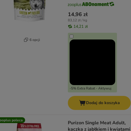
14,96 zł
83,12 zł / kg
14,21 zł
6 opcji
-5% Extra Rabat - Aktywuj
Dodaj do koszyka
ooplus poleca
Purizon Single Meat Adult,
kaczka z jabłkiem i kwiatami