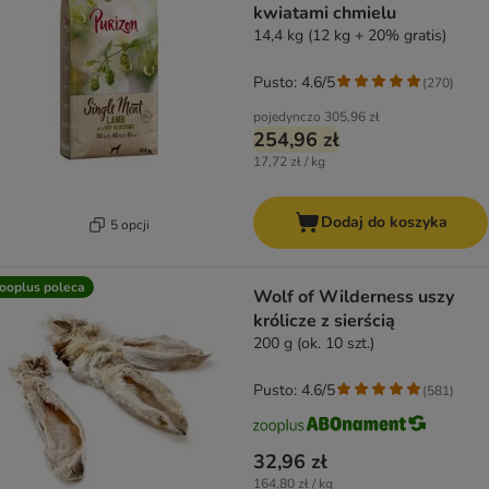
kwiatami chmielu
14,4 kg (12 kg + 20% gratis)
Pusto: 4.6/5
(
270
)
pojedynczo
305,96 zł
254,96 zł
17,72 zł / kg
Dodaj do koszyka
5 opcji
ooplus poleca
Wolf of Wilderness uszy
królicze z sierścią
200 g (ok. 10 szt.)
Pusto: 4.6/5
(
581
)
32,96 zł
164,80 zł / kg