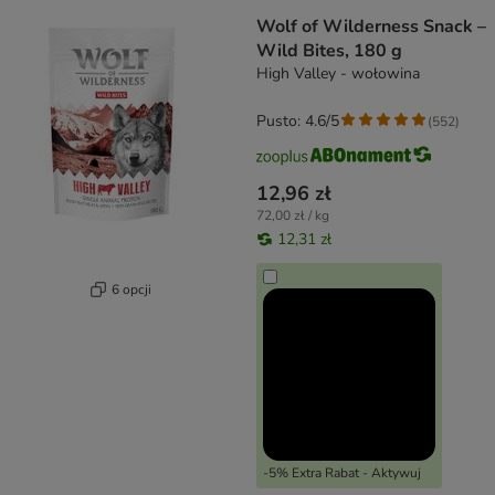
Wolf of Wilderness Snack –
Wild Bites, 180 g
High Valley - wołowina
Pusto: 4.6/5
(
552
)
12,96 zł
72,00 zł / kg
12,31 zł
6 opcji
-5% Extra Rabat - Aktywuj