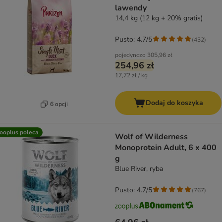
lawendy
14,4 kg (12 kg + 20% gratis)
Pusto: 4.7/5
(
432
)
pojedynczo
305,96 zł
254,96 zł
17,72 zł / kg
Dodaj do koszyka
6 opcji
ooplus poleca
Wolf of Wilderness
Monoprotein Adult, 6 x 400
g
Blue River, ryba
Pusto: 4.7/5
(
767
)