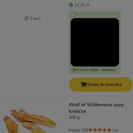
31,31 zł
3 opcji
-30% Extra Rabat - Aktywuj
Dodaj do koszyka
Wolf of Wilderness uszy
królicze
200 g
Pusto: 5/5
(
16
)