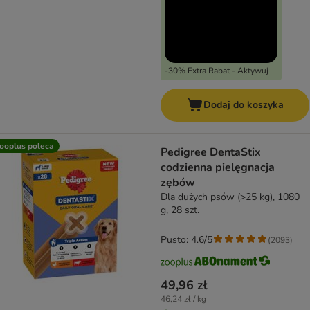
-30% Extra Rabat - Aktywuj
Dodaj do koszyka
ooplus poleca
Pedigree DentaStix
codzienna pielęgnacja
zębów
Dla dużych psów (>25 kg), 1080
g, 28 szt.
Pusto: 4.6/5
(
2093
)
49,96 zł
46,24 zł / kg