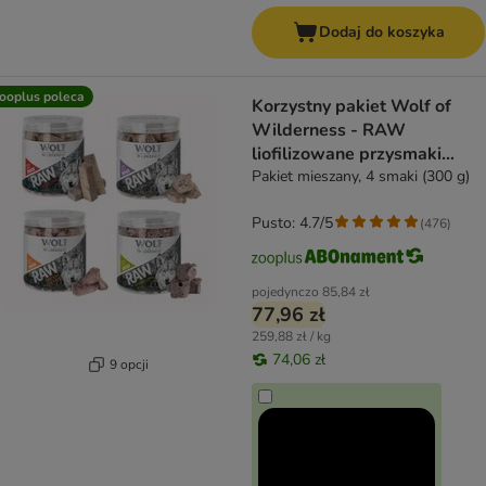
Dodaj do koszyka
ooplus poleca
Korzystny pakiet Wolf of
Wilderness - RAW
liofilizowane przysmaki
premium
Pakiet mieszany, 4 smaki (300 g)
Pusto: 4.7/5
(
476
)
pojedynczo
85,84 zł
77,96 zł
259,88 zł / kg
74,06 zł
9 opcji