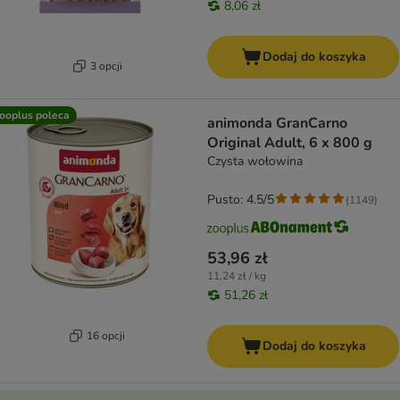
8,06 zł
Dodaj do koszyka
3 opcji
ooplus poleca
animonda GranCarno
Original Adult, 6 x 800 g
Czysta wołowina
Pusto: 4.5/5
(
1149
)
53,96 zł
11,24 zł / kg
51,26 zł
16 opcji
Dodaj do koszyka