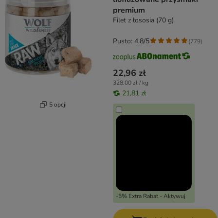
premium
Filet z łososia (70 g)
Pusto: 4.8/5
(
779
)
22,96 zł
328,00 zł / kg
21,81 zł
5 opcji
-5% Extra Rabat - Aktywuj