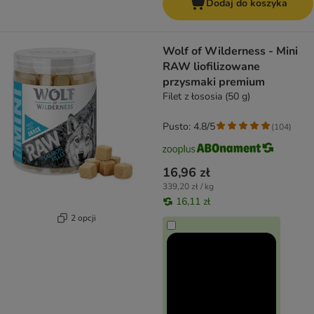
Dodaj do koszyka
Wolf of Wilderness - Mini
RAW liofilizowane
przysmaki premium
Filet z łososia (50 g)
Pusto: 4.8/5
(
104
)
16,96 zł
339,20 zł / kg
16,11 zł
2 opcji