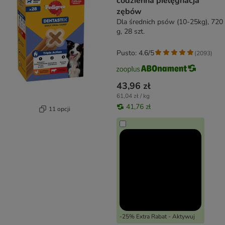
codzienna pielęgnacja
zębów
Dla średnich psów (10-25kg), 720
g, 28 szt.
Pusto: 4.6/5
(
2093
)
43,96 zł
61,04 zł / kg
41,76 zł
11 opcji
-25% Extra Rabat - Aktywuj