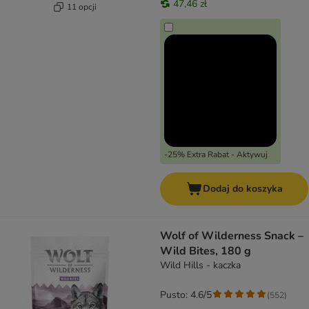
47,46 zł
11 opcji
-25% Extra Rabat - Aktywuj
Dodaj do koszyka
Wolf of Wilderness Snack –
Wild Bites, 180 g
Wild Hills - kaczka
Pusto: 4.6/5
(
552
)