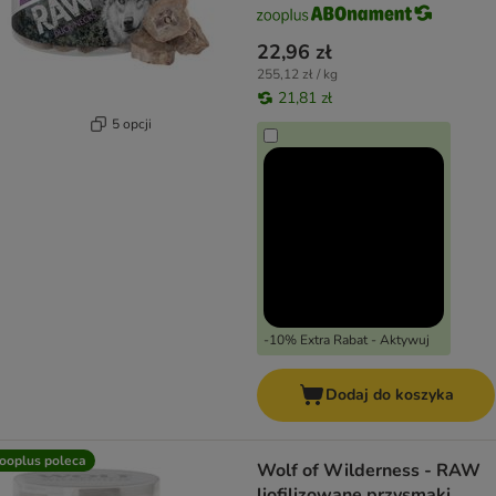
22,96 zł
255,12 zł / kg
21,81 zł
5 opcji
-10% Extra Rabat - Aktywuj
Dodaj do koszyka
ooplus poleca
Wolf of Wilderness - RAW
liofilizowane przysmaki