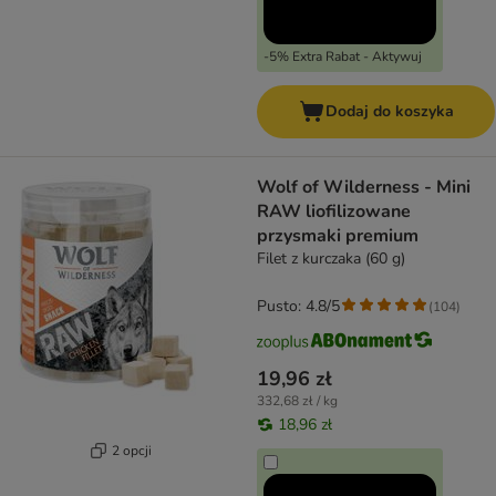
-5% Extra Rabat - Aktywuj
Dodaj do koszyka
Wolf of Wilderness - Mini
RAW liofilizowane
przysmaki premium
Filet z kurczaka (60 g)
Pusto: 4.8/5
(
104
)
19,96 zł
332,68 zł / kg
18,96 zł
2 opcji