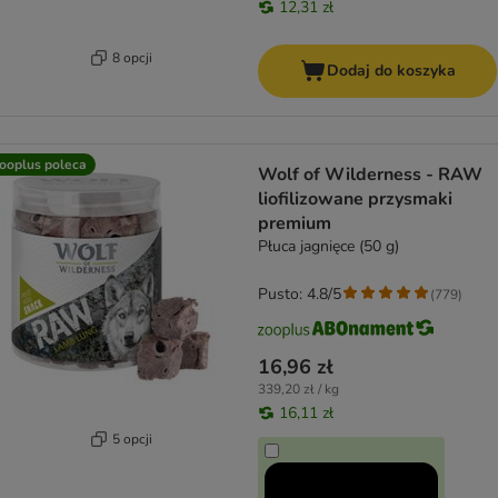
12,31 zł
8 opcji
Dodaj do koszyka
ooplus poleca
Wolf of Wilderness - RAW
liofilizowane przysmaki
premium
Płuca jagnięce (50 g)
Pusto: 4.8/5
(
779
)
16,96 zł
339,20 zł / kg
16,11 zł
5 opcji