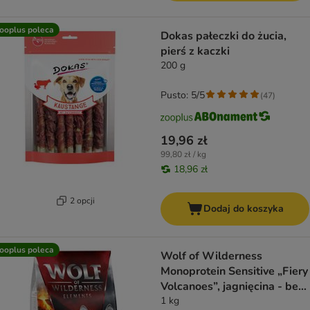
ooplus poleca
Dokas pałeczki do żucia,
pierś z kaczki
200 g
Pusto: 5/5
(
47
)
19,96 zł
99,80 zł / kg
18,96 zł
2 opcji
Dodaj do koszyka
ooplus poleca
Wolf of Wilderness
Monoprotein Sensitive „Fiery
Volcanoes”, jagnięcina - bez
zbóż
1 kg