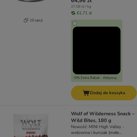
64,96 zł
27,08 zł / kg
61,71 zł
10 opcji
-5% Extra Rabat - Aktywuj
Dodaj do koszyka
Wolf of Wilderness Snack –
Wild Bites, 180 g
Nowość: MINI High Valley -
wołowina i kurczak (małe