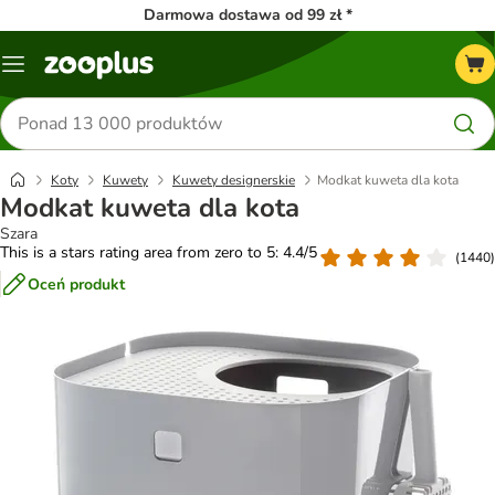
Darmowa dostawa od 99 zł *
Menu
Szukaj
produktów
Koty
Kuwety
Kuwety designerskie
Modkat kuweta dla kota
Modkat kuweta dla kota
Szara
This is a stars rating area from zero to 5: 4.4/5
(
1440
)
Oceń produkt