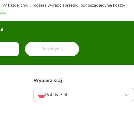
W każdej chwili możesz wyrazić sprzeciw, ponosząc jedynie koszty
ości
la
Subskrybuj
Wybierz kraj
Polska / pl