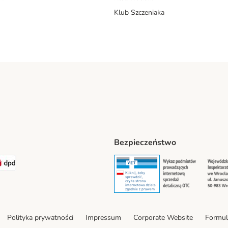
Klub Szczeniaka
Bezpieczeństwo
t® Shipping Method
LEN Paczka Shipping Method
DPD Shipping Method
Security
Securit
Polityka prywatności
Impressum
Corporate Website
Formul