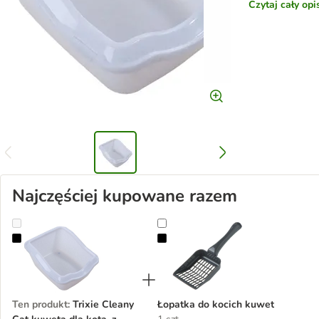
Czytaj cały op
Najczęściej kupowane razem
Trixie Cleany Cat kuweta dla kota, z szerokim rantem
Łopatka do kocich kuwet
Ten produkt
:
Trixie Cleany
Łopatka do kocich kuwet