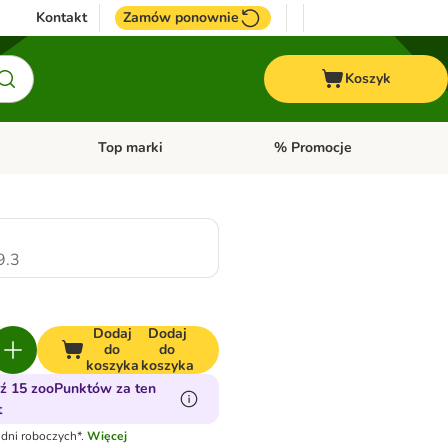
Kontakt
Zamów ponownie
Koszyk
Top marki
% Promocje
yka
u kategorii: Ptaki
Otwórz menu kategorii: Konie
Otwórz menu kategorii: Top m
9.3
Dodaj
Dodaj
do
do
koszyka
koszyka
ź 15 zooPunktów za ten
t
dni roboczych*.
Więcej