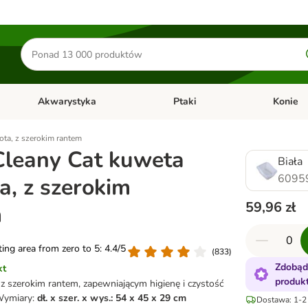
Szukaj
produktów
Akwarystyka
Ptaki
Konie
y
Otwórz menu kategorii: Małe zwierzęta
Otwórz menu kategorii: Akwaryst
Otwórz men
kota, z szerokim rantem
 Cleany Cat kuweta
Biała
6095
a, z szerokim
59,96 zł
m
ating area from zero to 5: 4.4/5
(
833
)
Zdobąd
kt
produk
 szerokim rantem, zapewniającym higienę i czystość
Wymiary:
dł. x szer. x wys.: 54 x 45 x 29 cm
Dostawa: 1-2 