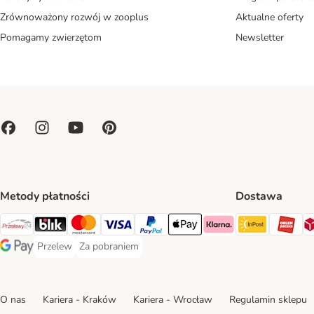
Zrównoważony rozwój w zooplus
Aktualne oferty
Pomagamy zwierzętom
Newsletter
Metody płatności
Dostawa
Paczkoma
OR
Przelewy24 Payment Method
Blik Payment Method
MasterCard Payment Method
Visa Payment Method
PayPal Payment Method
Apple Pay Payment Method
Klarna Payment Method
Przelew
Za pobraniem
Przelew Payment Method
Za pobraniem Payment Method
Google Pay Payment Method
O nas
Kariera - Kraków
Kariera - Wrocław
Regulamin sklepu