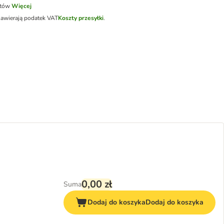
otów
Więcej
zawierają podatek VAT
Koszty przesyłki
.
0,00 zł
Suma
Dodaj do koszyka
Dodaj do koszyka