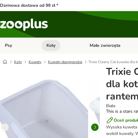
Darmowa dostawa od 99 zł *
Psy
Koty
Małe zwierzęta
Otwórz menu kategorii: Psy
Otwórz menu kategorii: Kot
Koty
Kuwety
Kuwety designerskie
Trixie Cleany Cat kuweta dla 
Trixie
dla kot
rante
Biała
This is a stars r
Oceń produ
Wysoka kuweta z
wokół kuwety. 