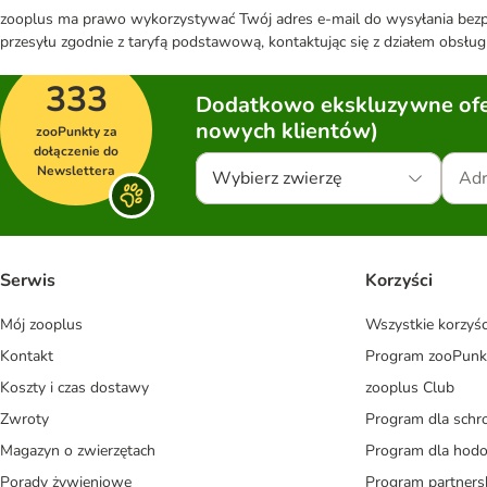
zooplus ma prawo wykorzystywać Twój adres e-mail do wysyłania bezpo
przesyłu zgodnie z taryfą podstawową, kontaktując się z działem obsługi
333
Dodatkowo ekskluzywne ofer
nowych klientów)
zooPunkty za
dołączenie do
Newslettera
Wybierz zwierzę
Serwis
Korzyści
Mój zooplus
Wszystkie korzyśc
Kontakt
Program zooPunk
Koszty i czas dostawy
zooplus Club
Zwroty
Program dla schr
Magazyn o zwierzętach
Program dla ho
Porady żywieniowe
Program partners