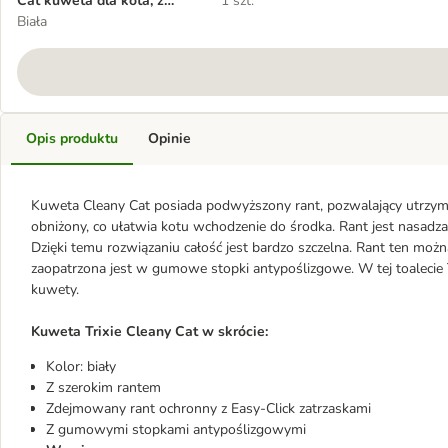
Cat kuweta dla kota, z
1 szt.
szerokim rantem
Biała
Opis produktu
Opinie
Kuweta Cleany Cat posiada podwyższony rant, pozwalający utrzyma
obniżony, co ułatwia kotu wchodzenie do środka. Rant jest nasad
Dzięki temu rozwiązaniu całość jest bardzo szczelna. Rant ten m
zaopatrzona jest w gumowe stopki antypoślizgowe. W tej toalecie
kuwety.
Kuweta Trixie Cleany Cat w skrócie:
Kolor: biały
Z szerokim rantem
Zdejmowany rant ochronny z Easy-Click zatrzaskami
Z gumowymi stopkami antypoślizgowymi