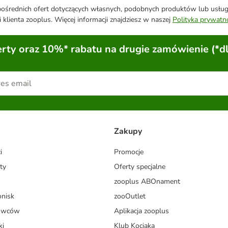
średnich ofert dotyczących własnych, podobnych produktów lub usług. 
 klienta zooplus. Więcej informacji znajdziesz w naszej
Polityka prywatn
ty oraz 10%* rabatu na drugie zamówienie (*d
Zakupy
i
Promocje
ty
Oferty specjalne
zooplus ABOnament
onisk
zooOutlet
dowców
Aplikacja zooplus
ki
Klub Kociaka