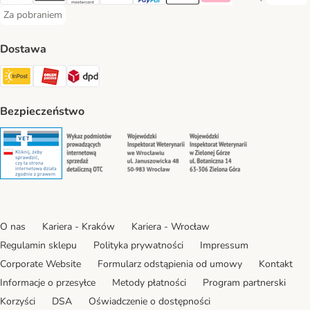
Przelewy24 Payment Method
Blik Payment Method
MasterCard Payment Method
Visa Payment Method
PayPal Payment Method
Apple Pay Payment Method
Klarna Payment Method
Google Pay Paym
Za pobraniem
Za pobraniem Payment Method
Dostawa
Paczkomat® Shipping Method
ORLEN Paczka Shipping Method
DPD Shipping Method
Bezpieczeństwo
Security
Security
Security
Security
O nas
Kariera - Kraków
Kariera - Wrocław
Regulamin sklepu
Polityka prywatności
Impressum
Corporate Website
Formularz odstąpienia od umowy
Kontakt
Informacje o przesyłce
Metody płatności
Program partnerski
Korzyści
DSA
Oświadczenie o dostępności