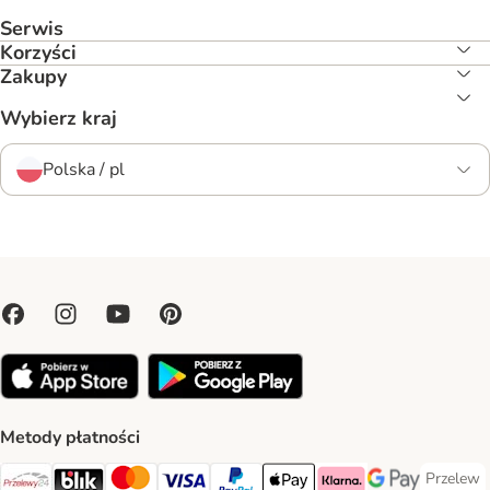
Serwis
Korzyści
Zakupy
Wybierz kraj
Polska / pl
Metody płatności
Przelew
Przelew 