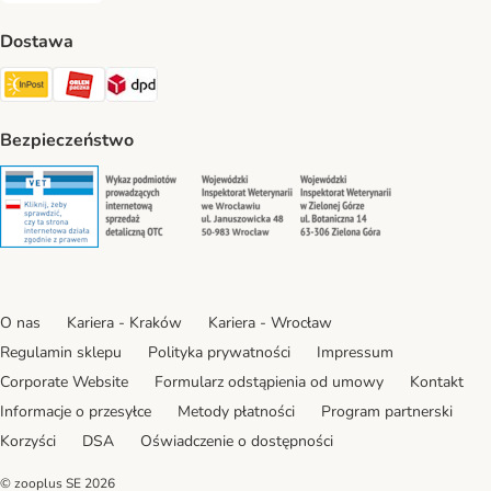
Dostawa
Paczkomat® Shipping Method
ORLEN Paczka Shipping Method
DPD Shipping Method
Bezpieczeństwo
Security
Security
Security
Security
O nas
Kariera - Kraków
Kariera - Wrocław
Regulamin sklepu
Polityka prywatności
Impressum
Corporate Website
Formularz odstąpienia od umowy
Kontakt
Informacje o przesyłce
Metody płatności
Program partnerski
Korzyści
DSA
Oświadczenie o dostępności
© zooplus SE
2026