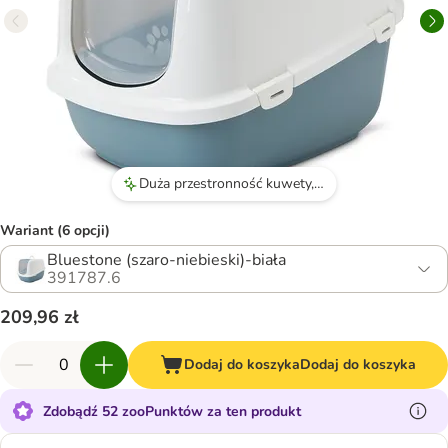
Duża przestronność kuwety, idealna dla większych kotów.
Wariant (6 opcji)
Bluestone (szaro-niebieski)-biała
391787.6
209,96 zł
Dodaj do koszyka
Dodaj do koszyka
Zdobądź 52 zooPunktów za ten produkt