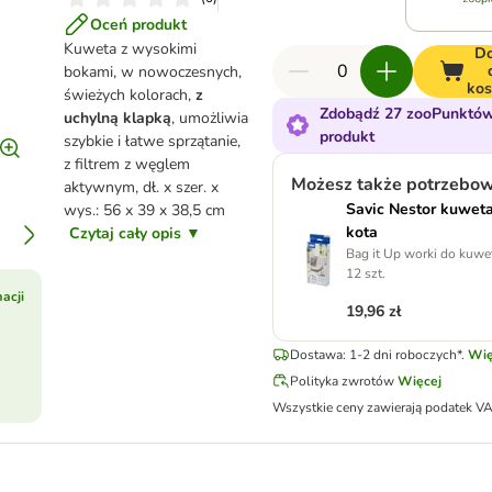
Oceń produkt
Kuweta z wysokimi
Do
bokami, w nowoczesnych,
ko
świeżych kolorach,
z
Zdobądź 27 zooPunktów
uchylną klapką
, umożliwia
produkt
szybkie i łatwe sprzątanie,
z filtrem z węglem
Możesz także potrzebo
aktywnym, dł. x szer. x
Savic Nestor kuweta
wys.: 56 x 39 x 38,5 cm
kota
Czytaj cały opis ▼
Bag it Up worki do kuwet
12 szt.
acji
19,96 zł
Dostawa: 1-2 dni roboczych*.
Wię
Polityka zwrotów
Więcej
Wszystkie ceny zawierają podatek V