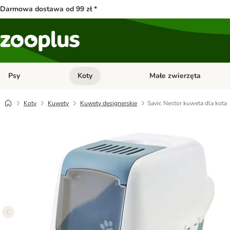
Darmowa dostawa od 99 zł *
Psy
Koty
Małe zwierzęta
Otwórz menu kategorii: Psy
Otwórz menu kategorii: Kot
Koty
Kuwety
Kuwety designerskie
Savic Nestor kuweta dla kota