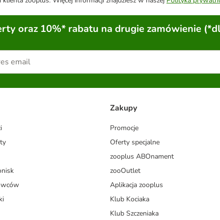
 klienta zooplus. Więcej informacji znajdziesz w naszej
Polityka prywatn
ty oraz 10%* rabatu na drugie zamówienie (*d
Zakupy
i
Promocje
ty
Oferty specjalne
zooplus ABOnament
onisk
zooOutlet
dowców
Aplikacja zooplus
ki
Klub Kociaka
Klub Szczeniaka