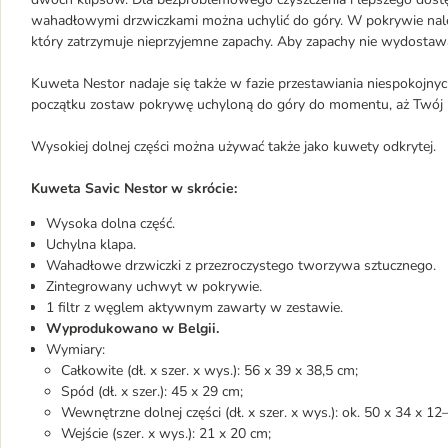
wahadłowymi drzwiczkami można uchylić do góry. W pokrywie nale
który zatrzymuje nieprzyjemne zapachy. Aby zapachy nie wydostawały
Kuweta Nestor nadaje się także w fazie przestawiania niespokojnyc
początku zostaw pokrywę uchyloną do góry do momentu, aż Twój 
Wysokiej dolnej części można używać także jako kuwety odkrytej.
Kuweta Savic Nestor w skrócie:
Wysoka dolna część.
Uchylna klapa.
Wahadłowe drzwiczki z przezroczystego tworzywa sztucznego.
Zintegrowany uchwyt w pokrywie.
1 filtr z węglem aktywnym zawarty w zestawie.
Wyprodukowano w Belgii.
Wymiary:
Całkowite (dł. x szer. x wys.): 56 x 39 x 38,5 cm;
Spód (dł. x szer.): 45 x 29 cm;
Wewnętrzne dolnej części (dł. x szer. x wys.): ok. 50 x 34 x 12
Wejście (szer. x wys.): 21 x 20 cm;