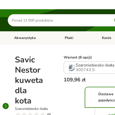
Szukaj
produktów
Akwarystyka
Ptaki
Konie
y
Otwórz menu kategorii: Małe zwierzęta
Otwórz menu kategorii: Akwaryst
Otwórz men
Savic
Wariant (8 opcji)
Szaroniebiesko-biała
Nestor
300743.5
kuweta
109,96 zł
dla
Dostawa
kota
pojedync
Szaroniebiesko-biała
(
0
)