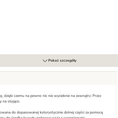
Pokaż szczegóły
, dzięki czemu na pewno nic nie wycieknie na zewnątrz. Przez
y na stojąco.
ana do dopasowanej kolorystycznie dolnej części za pomocą
tępu do środka kuwety pokrywę wraz z wczepionymi