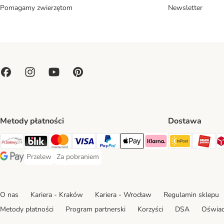
Pomagamy zwierzętom
Newsletter
Metody płatności
Dostawa
Paczkoma
OR
Przelewy24 Payment Method
Blik Payment Method
MasterCard Payment Method
Visa Payment Method
PayPal Payment Method
Apple Pay Payment Method
Klarna Payment Method
Przelew
Za pobraniem
Przelew Payment Method
Za pobraniem Payment Method
Google Pay Payment Method
O nas
Kariera - Kraków
Kariera - Wrocław
Regulamin sklepu
Metody płatności
Program partnerski
Korzyści
DSA
Oświad