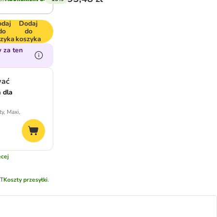
daj
Dodaj
do
do
szyka
koszyka
 za ten
wać
 dla
y, Maxi,
cej
AT
Koszty przesyłki
.