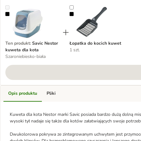
Savic Nestor kuweta dla kota
Łopatka do kocich kuwet
Ten produkt
:
Savic Nestor
Łopatka do kocich kuwet
kuweta dla kota
1 szt.
Szaroniebiesko-biała
Opis produktu
Pliki
Kuweta dla kota Nestor marki Savic posiada bardzo dużą dolną misę
wysoki tył nadaje się także dla kotów załatwiających swoje potrzeb
Dwukolorowa pokrywa ze zintegrowanym uchwytem jest przymocow
dwóch klipsów. Dla bezproblemowego czyszczenia i lepszego dos