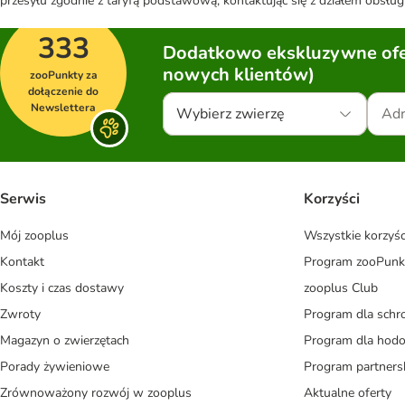
przesyłu zgodnie z taryfą podstawową, kontaktując się z działem obsługi
333
Dodatkowo ekskluzywne ofer
nowych klientów)
zooPunkty za
dołączenie do
Newslettera
Wybierz zwierzę
Serwis
Korzyści
Mój zooplus
Wszystkie korzyśc
Kontakt
Program zooPunk
Koszty i czas dostawy
zooplus Club
Zwroty
Program dla schr
Magazyn o zwierzętach
Program dla ho
Porady żywieniowe
Program partners
Zrównoważony rozwój w zooplus
Aktualne oferty