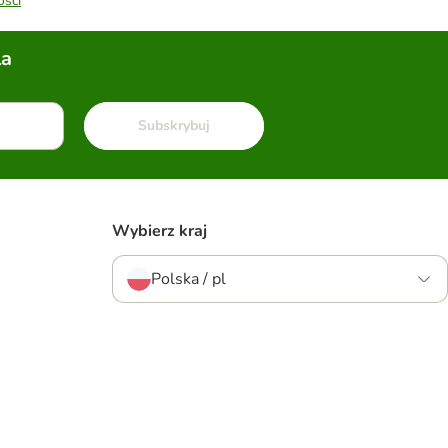
ości
la
Subskrybuj
Wybierz kraj
Polska / pl