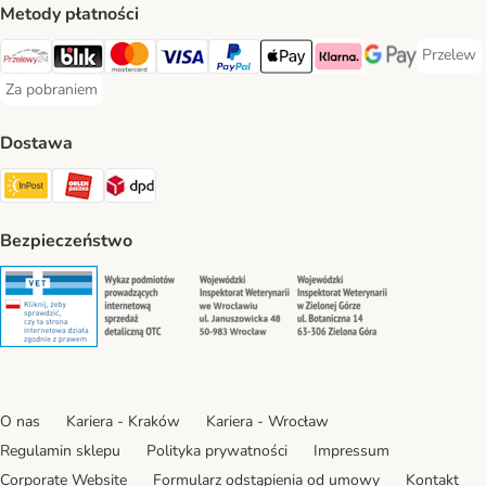
Metody płatności
Przelew
Przelew 
Przelewy24 Payment Method
Blik Payment Method
MasterCard Payment Method
Visa Payment Method
PayPal Payment Method
Apple Pay Payment Method
Klarna Payment Method
Google Pay Paym
Za pobraniem
Za pobraniem Payment Method
Dostawa
Paczkomat® Shipping Method
ORLEN Paczka Shipping Method
DPD Shipping Method
Bezpieczeństwo
Security
Security
Security
Security
O nas
Kariera - Kraków
Kariera - Wrocław
Regulamin sklepu
Polityka prywatności
Impressum
Corporate Website
Formularz odstąpienia od umowy
Kontakt