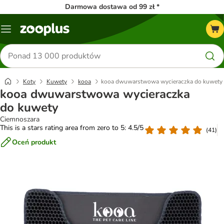
Darmowa dostawa od 99 zł *
Menu
Szukaj
produktów
Koty
Kuwety
kooa
kooa dwuwarstwowa wycieraczka do kuwety
kooa dwuwarstwowa wycieraczka
do kuwety
Ciemnoszara
This is a stars rating area from zero to 5: 4.5/5
(
41
)
Oceń produkt