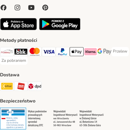
Metody płatności
Przelew
Przelew 
Przelewy24 Payment Method
Blik Payment Method
MasterCard Payment Method
Visa Payment Method
PayPal Payment Method
Apple Pay Payment Method
Klarna Payment Method
Google Pay Paym
Za pobraniem
Za pobraniem Payment Method
Dostawa
Paczkomat® Shipping Method
ORLEN Paczka Shipping Method
DPD Shipping Method
Bezpieczeństwo
Security
Security
Security
Security