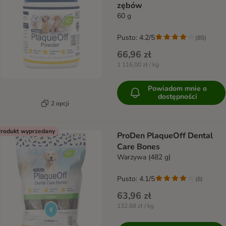
zębów
60 g
Pusto: 4.2/5
(
85
)
66,96 zł
1 116,00 zł / kg
Powiadom mnie o
dostępności
2 opcji
rodukt wyprzedany
ProDen PlaqueOff Dental
Care Bones
Warzywa (482 g)
Pusto: 4.1/5
(
8
)
63,96 zł
132,68 zł / kg