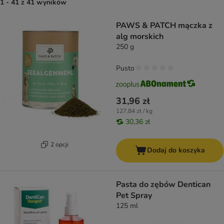
1 - 41 z 41 wyników
product items have been changed
PAWS & PATCH mączka z
alg morskich
250 g
Pusto
31,96 zł
127,84 zł / kg
30,36 zł
2 opcji
Dodaj do koszyka
Pasta do zębów Dentican
Pet Spray
125 ml