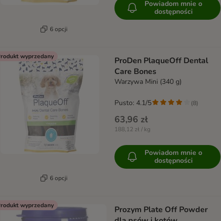
Powiadom mnie o
dostępności
6 opcji
rodukt wyprzedany
ProDen PlaqueOff Dental
Care Bones
Warzywa Mini (340 g)
Pusto: 4.1/5
(
8
)
63,96 zł
188,12 zł / kg
Powiadom mnie o
dostępności
6 opcji
rodukt wyprzedany
Prozym Plate Off Powder
dla psów i kotów