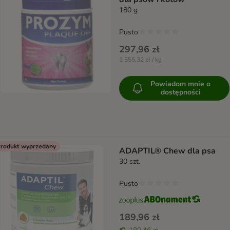
180 g
Pusto
297,96 zł
1 655,32 zł / kg
Powiadom mnie o
dostępności
rodukt wyprzedany
ADAPTIL® Chew dla psa
30 szt.
Pusto
189,96 zł