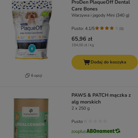
ProDen PlaqueOff Dental
Care Bones
Warzywa i jagody Mini (340 g)
Pusto: 4.1/5
(
8
)
65,96 zł
194,00 zł / kg
Dodaj do koszyka
6 opcji
PAWS & PATCH mączka z
alg morskich
2 x 250 g
Pusto