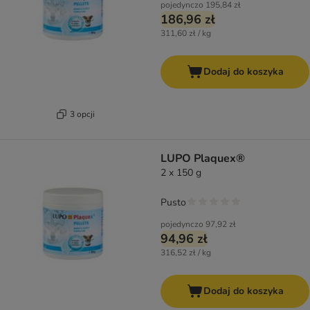
pojedynczo
195,84 zł
186,96 zł
311,60 zł / kg
Dodaj do koszyka
3 opcji
LUPO Plaquex®
2 x 150 g
Pusto
pojedynczo
97,92 zł
94,96 zł
316,52 zł / kg
Dodaj do koszyka