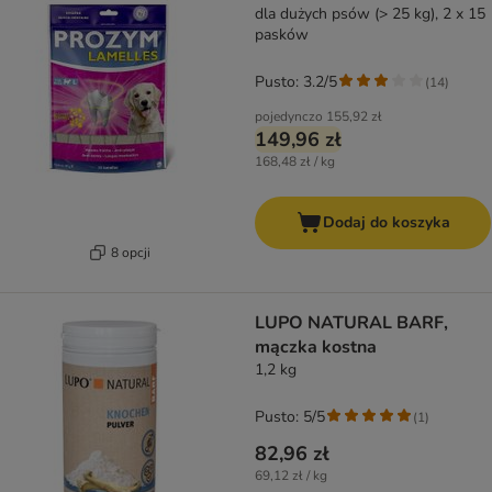
dla dużych psów (> 25 kg), 2 x 15
pasków
Pusto: 3.2/5
(
14
)
pojedynczo
155,92 zł
149,96 zł
168,48 zł / kg
Dodaj do koszyka
8 opcji
LUPO NATURAL BARF,
mączka kostna
1,2 kg
Pusto: 5/5
(
1
)
82,96 zł
69,12 zł / kg