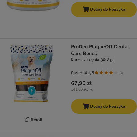
Dodaj do koszyka
ProDen PlaqueOff Dental
Care Bones
Kurczak i dynia (482 g)
Pusto: 4.1/5
(
8
)
67,96 zł
141,00 zł / kg
Dodaj do koszyka
6 opcji