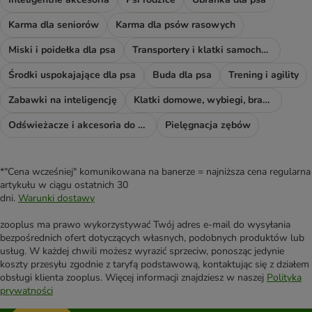
Karma dla seniorów
Karma dla psów rasowych
Miski i poidełka dla psa
Transportery i klatki samochodowe
Środki uspokajające dla psa
Buda dla psa
Trening i agility
Zabawki na inteligencję
Klatki domowe, wybiegi, bramki i rampy
Odświeżacze i akcesoria do sprzątania
Pielęgnacja zębów
*"Cena wcześniej" komunikowana na banerze = najniższa cena regularna
artykułu w ciągu ostatnich 30
dni.
Warunki dostawy
zooplus ma prawo wykorzystywać Twój adres e-mail do wysyłania
bezpośrednich ofert dotyczących własnych, podobnych produktów lub
usług. W każdej chwili możesz wyrazić sprzeciw, ponosząc jedynie
koszty przesyłu zgodnie z taryfą podstawową, kontaktując się z działem
obsługi klienta zooplus. Więcej informacji znajdziesz w naszej
Polityka
prywatności