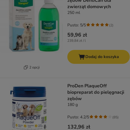
zębów DentiCan dla
zwierząt domowych
250 ml
Pusto: 5/5
(
2
)
59,96 zł
239,84 zł / l
Dodaj do koszyka
2 opcji
ProDen PlaqueOff
biopreparat do pielęgnacji
zębów
180 g
Pusto: 4.2/5
(
85
)
132,96 zł