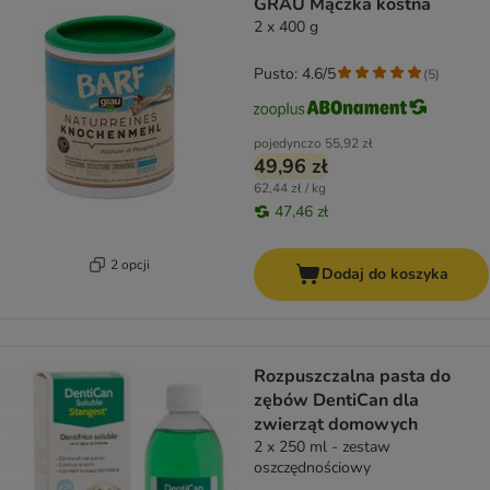
GRAU Mączka kostna
2 x 400 g
Pusto: 4.6/5
(
5
)
pojedynczo
55,92 zł
49,96 zł
62,44 zł / kg
47,46 zł
2 opcji
Dodaj do koszyka
Rozpuszczalna pasta do
zębów DentiCan dla
zwierząt domowych
2 x 250 ml - zestaw
oszczędnościowy