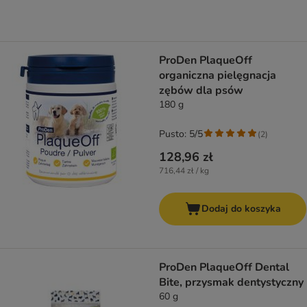
ProDen PlaqueOff
organiczna pielęgnacja
zębów dla psów
180 g
Pusto: 5/5
(
2
)
128,96 zł
716,44 zł / kg
Dodaj do koszyka
ProDen PlaqueOff Dental
Bite, przysmak dentystyczny
60 g