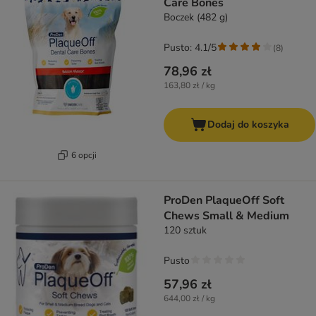
Care Bones
Boczek (482 g)
Pusto: 4.1/5
(
8
)
78,96 zł
163,80 zł / kg
Dodaj do koszyka
6 opcji
ProDen PlaqueOff Soft
Chews Small & Medium
120 sztuk
Pusto
57,96 zł
644,00 zł / kg