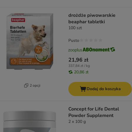
drożdże piwowarskie
beaphar tabletki
100 szt
Pusto
21,96 zł
337,84 zł / kg
20,86 zł
2 opcji
Dodaj do koszyka
Concept for Life Dental
Powder Supplement
2 x 100 g