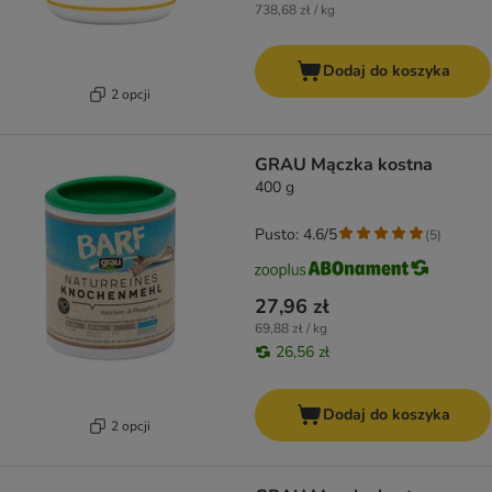
738,68 zł / kg
Dodaj do koszyka
2 opcji
GRAU Mączka kostna
400 g
Pusto: 4.6/5
(
5
)
27,96 zł
69,88 zł / kg
26,56 zł
Dodaj do koszyka
2 opcji