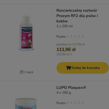
Rozcieńczalny roztwór
Prozym RF2 dla psów i
kotów
2 x 250 ml
Pusto
pojedynczo
117,92 zł
111,96 zł
223,92 zł / l
Dodaj do koszyka
2 opcji
LUPO Plaquex®
4 x 150 g
Pusto