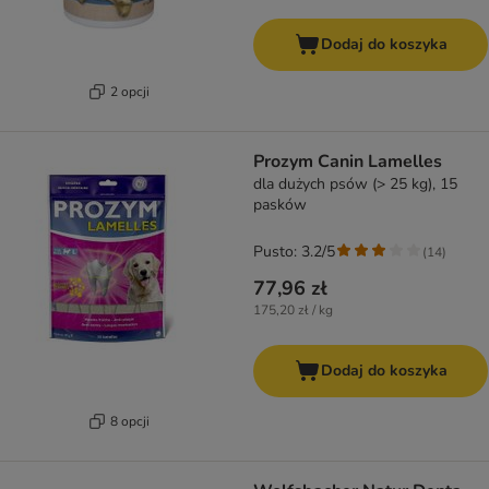
Dodaj do koszyka
2 opcji
Prozym Canin Lamelles
dla dużych psów (> 25 kg), 15
pasków
Pusto: 3.2/5
(
14
)
77,96 zł
175,20 zł / kg
Dodaj do koszyka
8 opcji