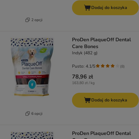
Dodaj do koszyka
2 opcji
ProDen PlaqueOff Dental
Care Bones
Indyk (482 g)
Pusto: 4.1/5
(
8
)
78,96 zł
163,80 zł / kg
Dodaj do koszyka
6 opcji
ProDen PlaqueOff Dental