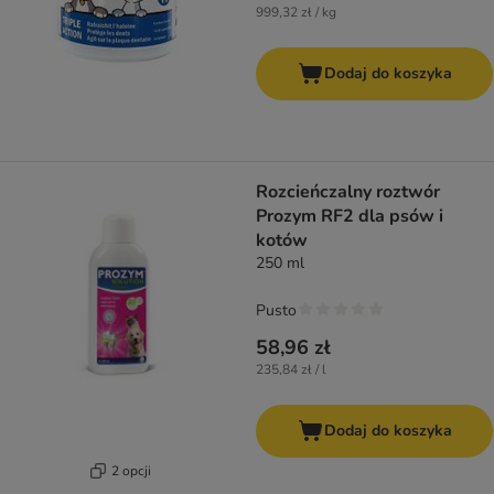
999,32 zł / kg
Dodaj do koszyka
Rozcieńczalny roztwór
Prozym RF2 dla psów i
kotów
250 ml
Pusto
58,96 zł
235,84 zł / l
Dodaj do koszyka
2 opcji