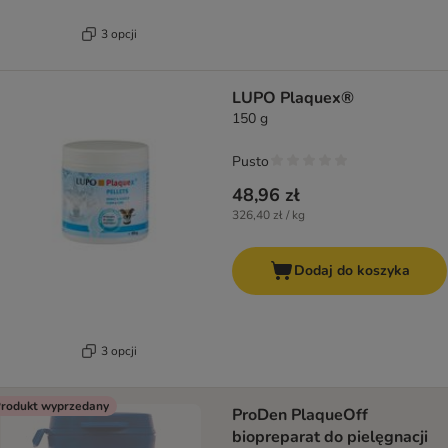
3 opcji
LUPO Plaquex®
150 g
Pusto
48,96 zł
326,40 zł / kg
Dodaj do koszyka
3 opcji
rodukt wyprzedany
ProDen PlaqueOff
biopreparat do pielęgnacji