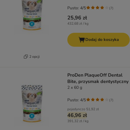
Pusto: 4/5
(
7
)
25,96 zł
432,68 zł / kg
Dodaj do koszyka
2 opcji
ProDen PlaqueOff Dental
Bite, przysmak dentystyczny
2 x 60 g
Pusto: 4/5
(
7
)
pojedynczo
51,92 zł
46,96 zł
391,32 zł / kg