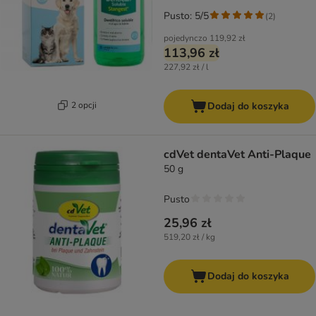
Pusto: 5/5
(
2
)
pojedynczo
119,92 zł
113,96 zł
227,92 zł / l
2 opcji
Dodaj do koszyka
cdVet dentaVet Anti-Plaque
50 g
Pusto
25,96 zł
519,20 zł / kg
Dodaj do koszyka