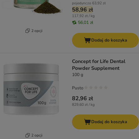
pojedynczo
63,92 zł
58,96 zł
117,92 zł / kg
56,01 zł
2 opcji
Dodaj do koszyka
Concept for Life Dental
Powder Supplement
100 g
Pusto
82,96 zł
829,60 zł / kg
Dodaj do koszyka
2 opcji