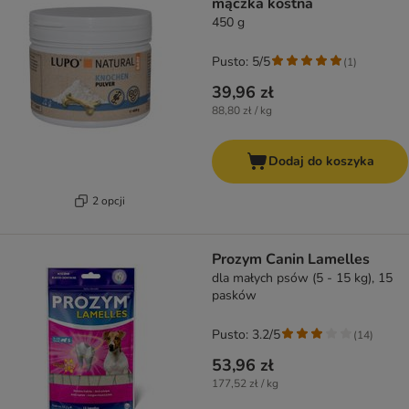
mączka kostna
450 g
Pusto: 5/5
(
1
)
39,96 zł
88,80 zł / kg
Dodaj do koszyka
2 opcji
Prozym Canin Lamelles
dla małych psów (5 - 15 kg), 15
pasków
Pusto: 3.2/5
(
14
)
53,96 zł
177,52 zł / kg