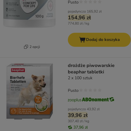
Pusto
pojedynczo
165,92 zł
154,96 zł
774,80 zł / kg
Dodaj do koszyka
2 opcji
drożdże piwowarskie
beaphar tabletki
2 x 100 sztuk
Pusto
pojedynczo
43,92 zł
39,96 zł
307,40 zł / kg
37,96 zł