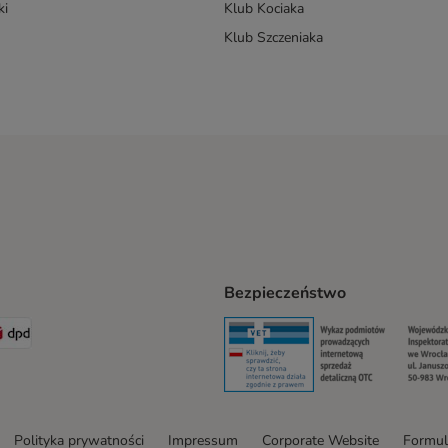
ki
Klub Kociaka
Klub Szczeniaka
Bezpieczeństwo
t® Shipping Method
LEN Paczka Shipping Method
DPD Shipping Method
Security
Securit
Polityka prywatności
Impressum
Corporate Website
Formul