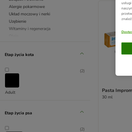
usługi
Alergie pokarmowe
naszym
przetw
Układ moczowy i nerki
znaleź
Uzębienie
Witaminy i regeneracja
Dostos
Oleje
Oleje z łososia
Płatki dla psa
Etap życia kota
8in1 Vitality
Braaaf
(
2
)
Caniland
Cdvet
Concept for Life Veterinary Diet
Pasta Impro
Adult
Cosequin
30 ml
Doppelherz
Happy Dog
Etap życia psa
Hokamix
Impromune
(
2
)
Luposan