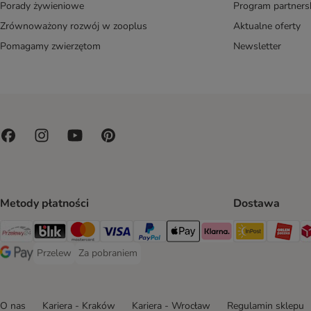
Porady żywieniowe
Program partners
Zrównoważony rozwój w zooplus
Aktualne oferty
Pomagamy zwierzętom
Newsletter
Metody płatności
Dostawa
Paczkoma
OR
Przelewy24 Payment Method
Blik Payment Method
MasterCard Payment Method
Visa Payment Method
PayPal Payment Method
Apple Pay Payment Method
Klarna Payment Method
Przelew
Za pobraniem
Przelew Payment Method
Za pobraniem Payment Method
Google Pay Payment Method
O nas
Kariera - Kraków
Kariera - Wrocław
Regulamin sklepu