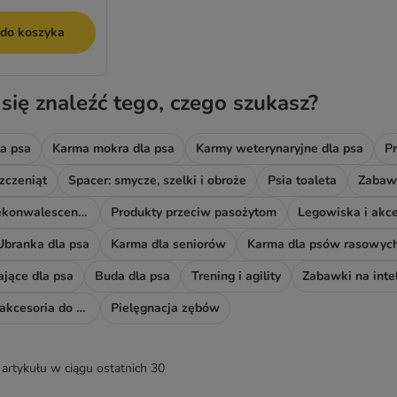
 do koszyka
 się znaleźć tego, czego szukasz?
a psa
Karma mokra dla psa
Karmy weterynaryjne dla psa
Pr
zczeniąt
Spacer: smycze, szelki i obroże
Psia toaleta
Zabawk
Akcesoria do rekonwalescencji
Produkty przeciw pasożytom
Legowiska i akce
Ubranka dla psa
Karma dla seniorów
Karma dla psów rasowyc
ające dla psa
Buda dla psa
Trening i agility
Zabawki na inte
Odświeżacze i akcesoria do sprzątania
Pielęgnacja zębów
artykułu w ciągu ostatnich 30