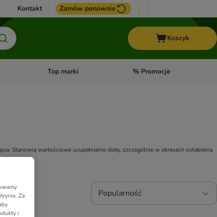
Kontakt
Zamów ponownie
Koszyk
Top marki
% Promocje
yka
u kategorii: Ptaki
Otwórz menu kategorii: Konie
Otwórz menu kategorii: Top m
a. Stanowią wartościowe uzupełnienie diety, szczególnie w okresach osłabienia 
Używamy
Popularność
trynie. Za
aby
dukty i