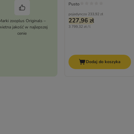
Pusto
pojedynczo
233,92 zł
227,96 zł
Marki zooplus Originals –
wietna jakość w najlepszej
3 799,32 zł / l
cenie
Dodaj do koszyka