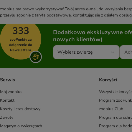
zooplus ma prawo wykorzystywać Twój adres e-mail do wysyłania bezpo
przesyłu zgodnie z taryfą podstawową, kontaktując się z działem obsługi
333
Dodatkowo ekskluzywne ofer
nowych klientów)
zooPunkty za
dołączenie do
Newslettera
Wybierz zwierzę
Serwis
Korzyści
Mój zooplus
Wszystkie korzyśc
Kontakt
Program zooPunk
Koszty i czas dostawy
zooplus Club
Zwroty
Program dla schr
Magazyn o zwierzętach
Program dla ho