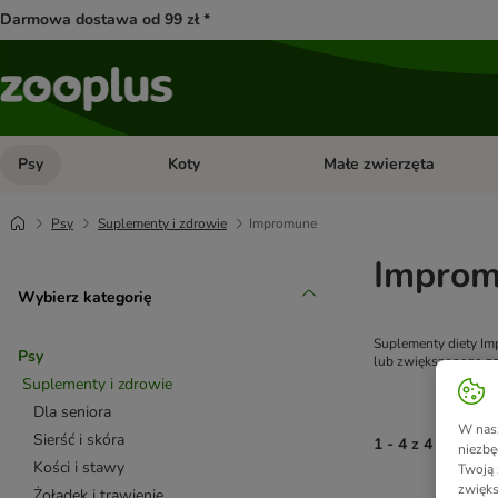
Darmowa dostawa od 99 zł *
Psy
Koty
Małe zwierzęta
Otwórz menu kategorii: Psy
Otwórz menu kategorii: Kot
Psy
Suplementy i zdrowie
Impromune
Improm
Wybierz kategorię
Suplementy diety Im
Psy
lub zwiększonego z
Suplementy i zdrowie
Dla seniora
W nasz
Sierść i skóra
1 - 4 z 4 wynikó
niezbę
Kości i stawy
Twoją 
zwięks
Żołądek i trawienie
product items ha