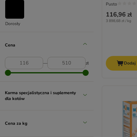
Pusto
Mp Labo
116,96 zł
Nutrivet
3 898,68 zł / kg
Oleum Canis
Dorosły
Paws & Patch
Pedigree
Cena
PURINA Pro Plan Veterinary Diets
Royal Canin
Vetoquinol (Zylkene)
―
zł
Dodaj
Virbac
Karma specjalistyczna i suplementy
dla kotów
Cena za kg