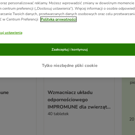
 oraz personalizować reklamy. Możesz wprowadzić zmiany w dowolnym momencie
 centrum preferencji („Dostosuj ustawienia”). Więcej informacji o osobie odpowiedz
arzanie Twoich danych, przetwarzanych danych osobowych oraz celu przetwarzan
ć w Centrum Preferencji
Polityka prywatności
uj ustawienia
Zaakceptuj i kontynuuj
Tylko niezbędne pliki cookie
Ak
pi
mune
Wzmacniacz układu
odpornościowego
IMPROMUNE dla zwierząt
domowych
40 tabletek
20