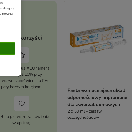
 w
ialnej za
ia można
Twoje korzyści
tywuj zooplus ABOnament
i zaoszczędź 10% przy
erwszym zamówieniu a 5%
przy każdym kolejnym!
Pasta wzmacniająca układ
odpornościowy Impromune
dla zwierząt domowych
2 x 30 ml - zestaw
 zł na pierwsze zamówienie
oszczędnościowy
w aplikacji