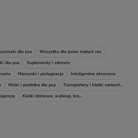
zysmaki dla psa
Wszystko dla psów małych ras
i dla psa
Suplementy i zdrowie
soria
Maszynki i pielęgnacja
Inteligentne akcesoria
h
Miski i poidełka dla psa
Transportery i klatki samochodowe
ligencję
Klatki domowe, wybiegi, bramki i rampy