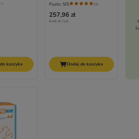
Pusto: 5/5
(
1
)
257,96 zł
6,44 zł / szt.
ś
 do koszyka
Dodaj do koszyka