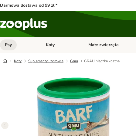
Darmowa dostawa od 99 zł *
Psy
Koty
Małe zwierzęta
Otwórz menu kategorii: Psy
Otwórz menu kategorii: Kot
Koty
Suplementy i zdrowie
Grau
GRAU Mączka kostna