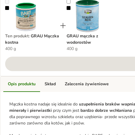
GRAU Mączka kostna
GRAU mączka z wodorostów
Ten produkt
:
GRAU Mączka
GRAU mączka z
kostna
wodorostów
400 g
400 g
Opis produktu
Skład
Zalecenia żywieniowe
Mączka kostna nadaje się idealnie do
uzupełnienia braków wapni
minerały i pierwiastki
przy czym jest
bardzo dobrze wchłaniana
dla poprawnego wzrostu szkieletu oraz uzębienia- przede wszyst
zarówno zarówno dla kotów, jak i psów.