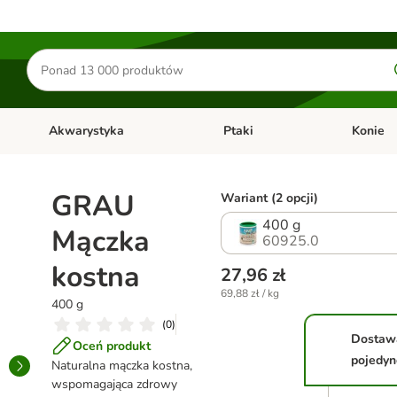
Szukaj
produktów
Akwarystyka
Ptaki
Konie
y
Otwórz menu kategorii: Małe zwierzęta
Otwórz menu kategorii: Akwaryst
Otwórz men
GRAU
Wariant (2 opcji)
400 g
Mączka
60925.0
kostna
27,96 zł
69,88 zł / kg
400 g
(
0
)
Dostaw
Oceń produkt
pojedyn
Naturalna mączka kostna,
wspomagająca zdrowy