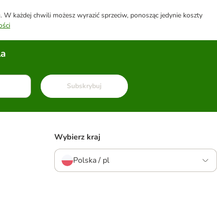
W każdej chwili możesz wyrazić sprzeciw, ponosząc jedynie koszty
ości
la
Subskrybuj
Wybierz kraj
Polska / pl