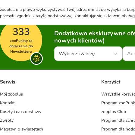
zooplus ma prawo wykorzystywać Twój adres e-mail do wysyłania bezpo
przesyłu zgodnie z taryfą podstawową, kontaktując się z działem obsługi
333
Dodatkowo ekskluzywne ofer
nowych klientów)
zooPunkty za
dołączenie do
Newslettera
Wybierz zwierzę
Serwis
Korzyści
Mój zooplus
Wszystkie korzyśc
Kontakt
Program zooPunk
Koszty i czas dostawy
zooplus Club
Zwroty
Program dla schr
Magazyn o zwierzętach
Program dla ho