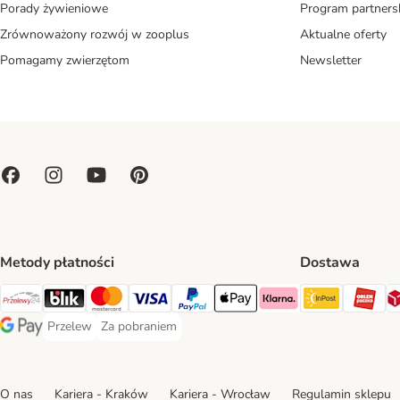
Porady żywieniowe
Program partners
Zrównoważony rozwój w zooplus
Aktualne oferty
Pomagamy zwierzętom
Newsletter
Metody płatności
Dostawa
Paczkoma
OR
Przelewy24 Payment Method
Blik Payment Method
MasterCard Payment Method
Visa Payment Method
PayPal Payment Method
Apple Pay Payment Method
Klarna Payment Method
Przelew
Za pobraniem
Przelew Payment Method
Za pobraniem Payment Method
Google Pay Payment Method
O nas
Kariera - Kraków
Kariera - Wrocław
Regulamin sklepu