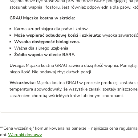
Mączka może być stosowana przy metodzie BARF polegającej na
stosunek wapnia i fosforu. Jest również odpowiednia dla psów, któr
GRAU Mączka kostna w skrócie:
Karma uzupełniająca dla psów i kotów.
Może wspierać odbudowę kości i szkieletu:
wysoka zawartość 
Wysoka dostępność biologiczna.
Ważna dla silnego uzębienia
Źródło wapnia w diecie BARF.
Uwaga:
Mączka kostna GRAU zawiera dużą ilość wapnia. Pamiętaj,
niego ilość. Nie podawaj zbyt dużych porcji.
Wskazówka:
Mączka kostna GRAU w procesie produkcji została s
temperatura spowodowały, że wszystkie zarazki zostały zniszczone,
zarażeniem chorobą wściekłych krów lub innymi chorobami.
*"Cena wcześniej" komunikowana na banerze = najniższa cena regularna 
dni.
Warunki dostawy