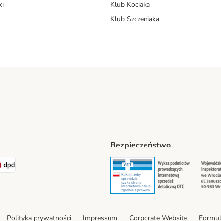
ki
Klub Kociaka
Klub Szczeniaka
Bezpieczeństwo
t® Shipping Method
LEN Paczka Shipping Method
DPD Shipping Method
Security
Securit
Polityka prywatności
Impressum
Corporate Website
Formul