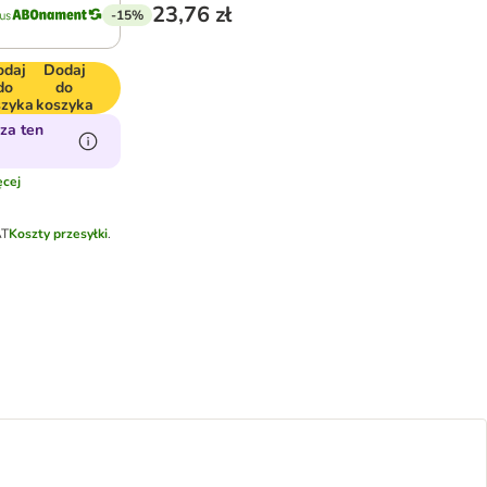
23,76 zł
-15%
odaj
Dodaj
do
do
szyka
koszyka
za ten
cej
AT
Koszty przesyłki
.