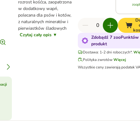
rozrost kośćca, zaopatrzona
w dodatkowy wapń,
polecana dla psów i kotów,
D
z naturalnych minerałów i
pierwiastków śladowych
ko
Czytaj cały opis ▼
Zdobądź 7 zooPunktów 
produkt
Dostawa: 1-2 dni roboczych*.
Wię
Polityka zwrotów
Więcej
Wszystkie ceny zawierają podatek V
acji