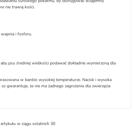
 podawaniu surowego pokarmu, by skorygować wzajemny
e nie trawią kości.
wapnia i fosforu.
 aby psu średniej wielkości podawać dokładnie wymierzoną dla
prasowana w bardzo wysokiej temperaturze. Nacisk i wysoka
 co gwarantuje, że nie ma żadnego zagrożenia dla zwierzęcia
artykułu w ciągu ostatnich 30