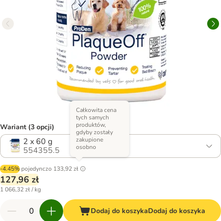
Całkowita cena
tych samych
produktów,
Wariant (3 opcji)
gdyby zostały
zakupione
2 x 60 g
osobno
554355.5
-4.45%
pojedynczo
133,92 zł
127,96 zł
1 066,32 zł / kg
Dodaj do koszyka
Dodaj do koszyka