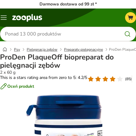
Darmowa dostawa od 99 zł *
Menu
Szukaj
produktów
Psy
Pielęgnacja zębów
Preparaty pielęgnacyjne
ProDen PlaqueOf
ProDen PlaqueOff biopreparat do
pielęgnacji zębów
2 x 60 g
This is a stars rating area from zero to 5: 4.2/5
(
85
)
Oceń produkt