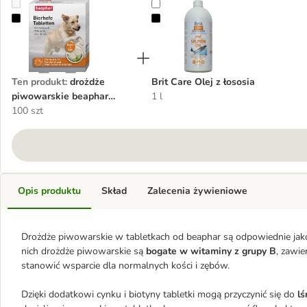
drożdże piwowarskie beaphar tabletki
Brit Care Olej z łososia
Ten produkt
:
drożdże
Brit Care Olej z łososia
piwowarskie beaphar
1 l
tabletki
100 szt
Opis produktu
Skład
Zalecenia żywieniowe
Drożdże piwowarskie w tabletkach od beaphar są odpowiednie jako
nich drożdże piwowarskie są
bogate w witaminy z grupy B
, zawie
stanowić wsparcie dla normalnych kości i zębów.
Dzięki dodatkowi cynku i biotyny tabletki mogą przyczynić się do
lś