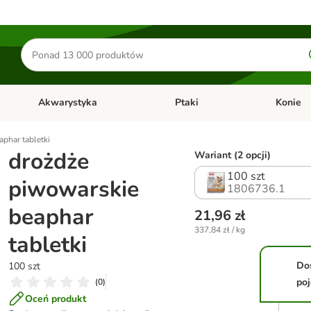
Szukaj
produktów
Akwarystyka
Ptaki
Konie
y
Otwórz menu kategorii: Małe zwierzęta
Otwórz menu kategorii: Akwaryst
Otwórz men
phar tabletki
drożdże
Wariant (2 opcji)
100 szt
piwowarskie
1806736.1
beaphar
21,96 zł
337,84 zł / kg
tabletki
Do
100 szt
po
(
0
)
Oceń produkt