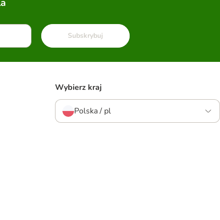
la
Subskrybuj
Wybierz kraj
Polska / pl