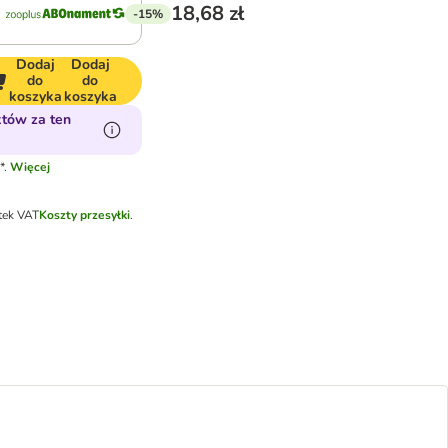
18,68 zł
-15%
Dodaj
Dodaj
do
do
koszyka
koszyka
tów za ten
*.
Więcej
tek VAT
Koszty przesyłki
.