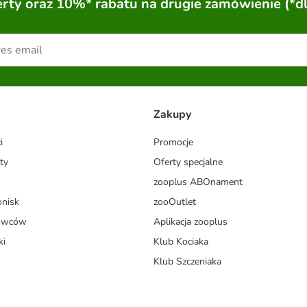
ty oraz 10%* rabatu na drugie zamówienie (*d
Zakupy
i
Promocje
ty
Oferty specjalne
zooplus ABOnament
onisk
zooOutlet
dowców
Aplikacja zooplus
ki
Klub Kociaka
Klub Szczeniaka