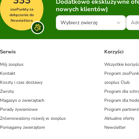
333
Dodatkowo ekskluzywne ofer
nowych klientów)
zooPunkty za
dołączenie do
Newslettera
Wybierz zwierzę
Serwis
Korzyści
Mój zooplus
Wszystkie korzyśc
Kontakt
Program zooPunk
Koszty i czas dostawy
zooplus Club
Zwroty
Program dla schr
Magazyn o zwierzętach
Program dla ho
Porady żywieniowe
Program partners
Zrównoważony rozwój w zooplus
Aktualne oferty
Pomagamy zwierzętom
Newsletter