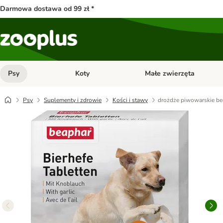
Darmowa dostawa od 99 zł *
Psy
Koty
Małe zwierzęta
Otwórz menu kategorii: Psy
Otwórz menu kategorii: Kot
Psy
Suplementy i zdrowie
Kości i stawy
drożdże piwowarskie bea