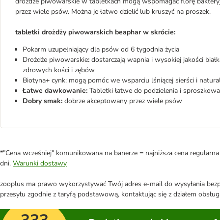
drożdże piwowarskie w tabletkach mogą wspomagać florę bakteryjną
przez wiele psów. Można je łatwo dzielić lub kruszyć na proszek.
tabletki drożdży piwowarskich beaphar w skrócie:
Pokarm uzupełniający dla psów od 6 tygodnia życia
Drożdże piwowarskie
:
dostarczają wapnia i wysokiej jakości bi
zdrowych kości i zębów
Biotyna
+
cynk: mogą pomóc we wsparciu lśniącej sierści i natural
Łatwe dawkowanie:
Tabletki łatwe do podzielenia i sproszkowa
Dobry smak:
dobrze akceptowany przez wiele psów
*"Cena wcześniej" komunikowana na banerze = najniższa cena regularna 
dni.
Warunki dostawy
zooplus ma prawo wykorzystywać Twój adres e-mail do wysyłania bezpo
przesyłu zgodnie z taryfą podstawową, kontaktując się z działem obsługi