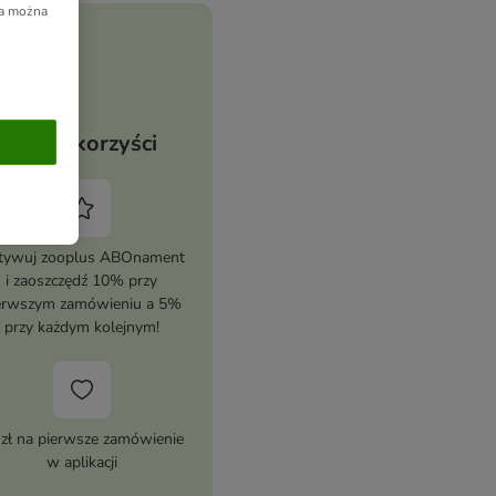
ia można
Twoje korzyści
tywuj zooplus ABOnament
i zaoszczędź 10% przy
erwszym zamówieniu a 5%
przy każdym kolejnym!
 zł na pierwsze zamówienie
w aplikacji