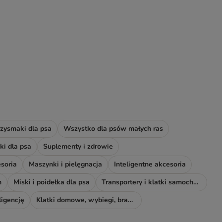
zysmaki dla psa
Wszystko dla psów małych ras
i dla psa
Suplementy i zdrowie
soria
Maszynki i pielęgnacja
Inteligentne akcesoria
h
Miski i poidełka dla psa
Transportery i klatki samochodowe
ligencję
Klatki domowe, wybiegi, bramki i rampy