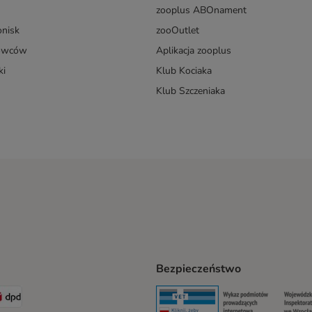
zooplus ABOnament
onisk
zooOutlet
dowców
Aplikacja zooplus
ki
Klub Kociaka
Klub Szczeniaka
Bezpieczeństwo
t® Shipping Method
LEN Paczka Shipping Method
DPD Shipping Method
Security
Securit