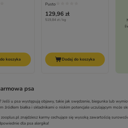
Pusto
129,96 zł
519,84 zł / kg
ś
 do koszyka
Dodaj do koszyka
karmowa psa
? Jeśli u psa występują objawy, takie jak swędzenie, biegunka lub wymiot
ym źródłem białka i składnikami o niskim potencjale uczulającym może sku
 zooplus.pl znajdziesz karmy cechujące się wysoką zawartością surowców 
owiednie dla psa alergika!