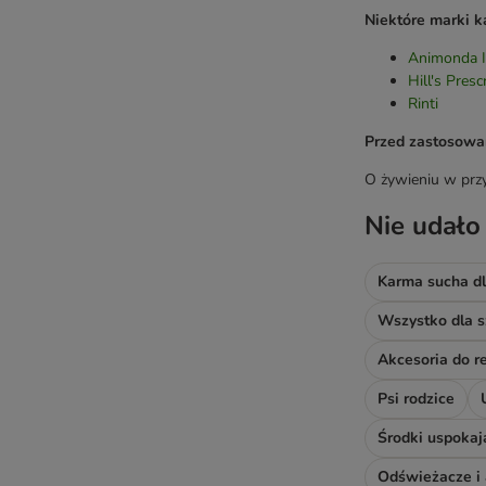
Niektóre marki k
Animonda I
Hill's Presc
Rinti
Przed zastosowan
O żywieniu w przy
Nie udało
Karma sucha dl
Wszystko dla s
Psi rodzice
Środki uspokaj