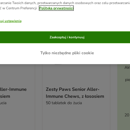
ve been changed
arzanie Twoich danych, przetwarzanych danych osobowych oraz celu przetwarzan
ć w Centrum Preferencji
Polityka prywatności
uj ustawienia
Zaakceptuj i kontynuuj
Tylko niezbędne pliki cookie
Ak
pi
ller-Immune
Zesty Paws Senior Aller-
osiem
Immune Chews, z łososiem
ucia
50 tabletek do żucia
20