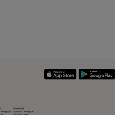
y
Security
Security