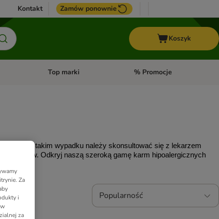
Kontakt
Zamów ponownie
Koszyk
Top marki
% Promocje
yka
u kategorii: Ptaki
Otwórz menu kategorii: Konie
Otwórz menu kategorii: Top m
rmowych. W 
takim wypadku należy skonsultować się z lekarzem 
ęglowodanów. 
Odkryj nasz
ą szeroką gamę karm 
hipoalergicznych 
Używamy
trynie. Za
aby
Popularność
dukty i
 w
ialnej za