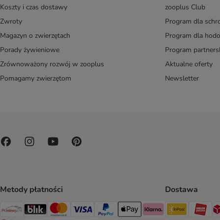
Koszty i czas dostawy
zooplus Club
Zwroty
Program dla schr
Magazyn o zwierzętach
Program dla ho
Porady żywieniowe
Program partners
Zrównoważony rozwój w zooplus
Aktualne oferty
Pomagamy zwierzętom
Newsletter
Metody płatności
Dostawa
Paczkoma
OR
Przelewy24 Payment Method
Blik Payment Method
MasterCard Payment Method
Visa Payment Method
PayPal Payment Method
Apple Pay Payment Method
Klarna Payment Method