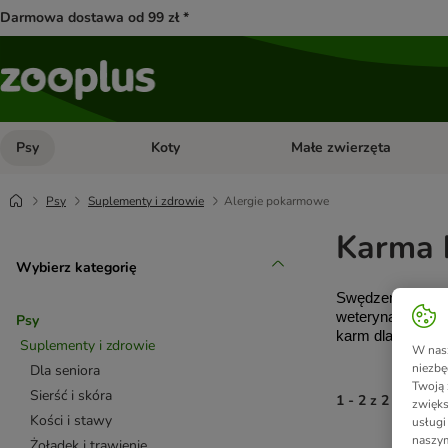
Darmowa dostawa od 99 zł *
Psy
Koty
Małe zwierzęta
Otwórz menu kategorii: Psy
Otwórz menu kategorii: Kot
Psy
Suplementy i zdrowie
Alergie pokarmowe
Karma h
Wybierz kategorię
Swędzenie, zacz
weterynarii i wp
Psy
karm dla psów i 
Suplementy i zdrowie
W nasz
niezbę
Dla seniora
Twoją 
Sierść i skóra
1 - 2 z 2 wynikó
zwięks
Kości i stawy
usługi
naszym
Żołądek i trawienie