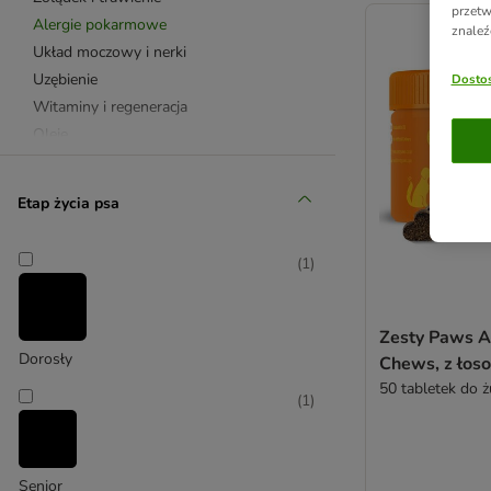
product items ha
przetw
Alergie pokarmowe
znaleź
Układ moczowy i nerki
Uzębienie
Dostos
Witaminy i regeneracja
Oleje
Oleje z łososia
Płatki dla psa
Etap życia psa
8in1 Vitality
Braaaf
(
1
)
Caniland
Cdvet
Concept for Life Veterinary Diet
Zesty Paws A
Cosequin
Dorosły
Chews, z łos
Doppelherz
50 tabletek do ż
(
1
)
Happy Dog
Hokamix
Impromune
Senior
Luposan