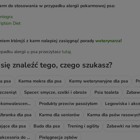
arm do stosowania w przypadku alergii pokarmowej psa:
ntegra
ription Diet
iem którejś z karm nalepiej zasięgnąć porady
weterynarza
!
padku alergii u psa przeczytasz
tutaj
.
 się znaleźć tego, czego szukasz?
a psa
Karma mokra dla psa
Karmy weterynaryjne dla psa
Pr
zczeniąt
Spacer: smycze, szelki i obroże
Psia toaleta
Zabawk
Akcesoria do rekonwalescencji
Produkty przeciw pasożytom
Legowiska i akce
Ubranka dla psa
Karma dla seniorów
Karma dla psów rasowyc
ające dla psa
Buda dla psa
Trening i agility
Zabawki na inte
Odświeżacze i akcesoria do sprzątania
Pielęgnacja zębów