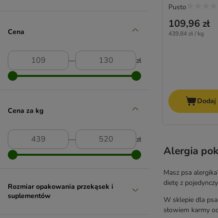
Pusto
Mp Labo
109,96 zł
Nutrivet
Cena
439,84 zł / kg
Oleum Canis
Paws & Patch
―
zł
Pedigree
PURINA Pro Plan Veterinary Diets
Royal Canin
Vetoquinol (Zylkene)
Dodaj
Virbac
Cena za kg
―
zł
Alergia po
Masz psa alergika
dietę z pojedyncz
Rozmiar opakowania przekąsek i
suplementów
W sklepie dla psa
słowiem karmy odp