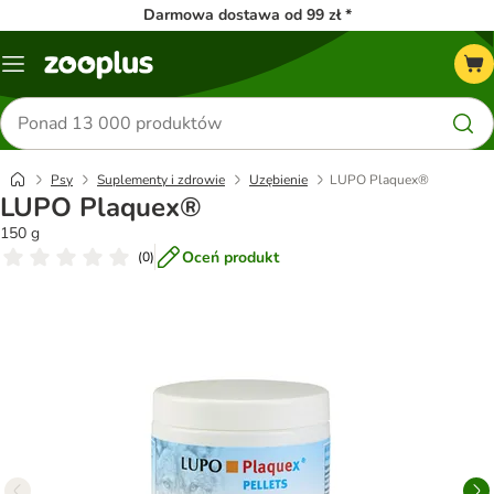
Darmowa dostawa od 99 zł *
Menu
Szukaj
produktów
Psy
Suplementy i zdrowie
Uzębienie
LUPO Plaquex®
LUPO Plaquex®
150 g
Oceń produkt
(
0
)