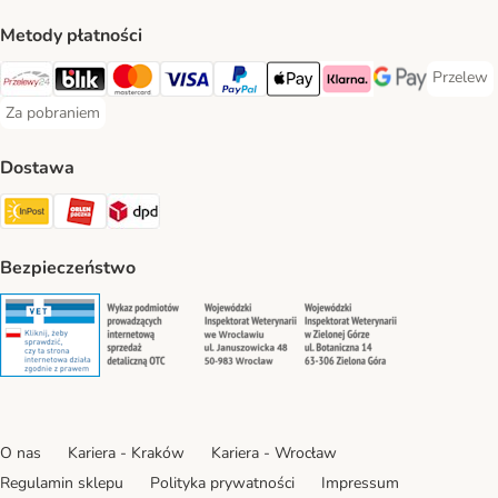
Metody płatności
Przelew
Przelew 
Przelewy24 Payment Method
Blik Payment Method
MasterCard Payment Method
Visa Payment Method
PayPal Payment Method
Apple Pay Payment Method
Klarna Payment Method
Google Pay Paym
Za pobraniem
Za pobraniem Payment Method
Dostawa
Paczkomat® Shipping Method
ORLEN Paczka Shipping Method
DPD Shipping Method
Bezpieczeństwo
Security
Security
Security
Security
O nas
Kariera - Kraków
Kariera - Wrocław
Regulamin sklepu
Polityka prywatności
Impressum