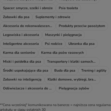
Spacer: smycze, szelki i obroże
Psia toaleta
Zabawki dla psa
Suplementy i zdrowie
Akcesoria do rekonwalescencji
Produkty przeciw pasożytom
Legowiska i akcesoria
Maszynki i pielęgnacja
Inteligentne akcesoria
Psi rodzice
Ubranka dla psa
Karma dla seniorów
Karma dla psów rasowych
Miski i poidełka dla psa
Transportery i klatki samochodowe
Środki uspokajające dla psa
Buda dla psa
Trening i agility
Zabawki na inteligencję
Klatki domowe, wybiegi, bramki i rampy
Odświeżacze i akcesoria do sprzątania
Pielęgnacja zębów
*"Cena wcześniej" komunikowana na banerze = najniższa cena regularna
artykułu w ciągu ostatnich 30