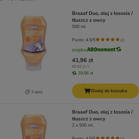
product items have been changed
Braaaf Duo, olej z łososia /
tłuszcz z owcy
500 ml
Pusto: 4.5/5
(
2
)
41,96 zł
83,92 zł / l
39,86 zł
Dodaj do koszyka
2 opcji
Braaaf Duo, olej z łososia /
tłuszcz z owcy
2 x 500 ml
Pusto: 4.5/5
(
2
)