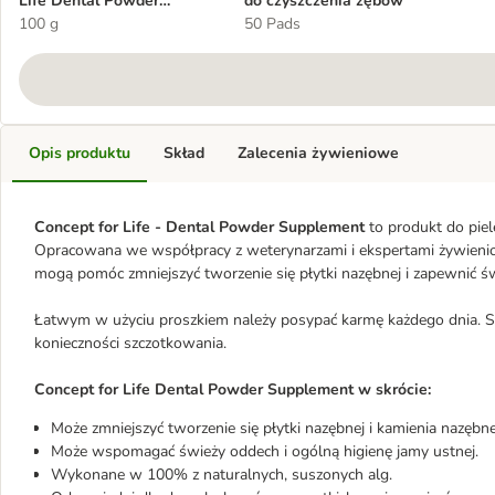
Life Dental Powder
do czyszczenia zębów
Supplement
100 g
50 Pads
Opis produktu
Skład
Zalecenia żywieniowe
Concept for Life - Dental Powder Supplement
to produkt do piel
Opracowana we współpracy z weterynarzami i ekspertami żywienio
mogą pomóc zmniejszyć tworzenie się płytki nazębnej i zapewnić ś
Łatwym w użyciu proszkiem należy posypać karmę każdego dnia. St
konieczności szczotkowania.
Concept for Life Dental Powder Supplement w skrócie:
Może zmniejszyć tworzenie się płytki nazębnej i kamienia nazębn
Może wspomagać świeży oddech i ogólną higienę jamy ustnej.
Wykonane w 100% z naturalnych, suszonych alg.