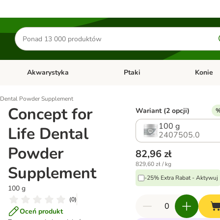
Szukaj
produktów
Akwarystyka
Ptaki
Konie
y
Otwórz menu kategorii: Małe zwierzęta
Otwórz menu kategorii: Akwaryst
Otwórz men
e Dental Powder Supplement
Concept for
Wariant (2 opcji)
%
100 g
Life Dental
2407505.0
Powder
82,96 zł
829,60 zł / kg
Supplement
-25% Extra Rabat - Aktywuj
100 g
(
0
)
Oceń produkt