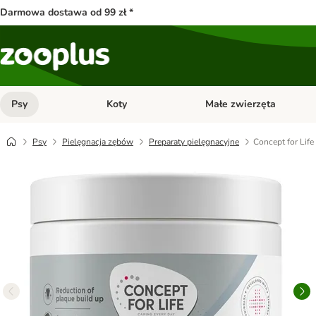
Darmowa dostawa od 99 zł *
Psy
Koty
Małe zwierzęta
Otwórz menu kategorii: Psy
Otwórz menu kategorii: Kot
Psy
Pielęgnacja zębów
Preparaty pielęgnacyjne
Concept for Lif