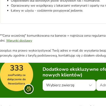
Odpowiedni dla dorosłych psów wszystkich ras i rozmiarów.
Opracowany we współpracy z lekarzami weterynarii i oparty na
Łatwy w użyciu - codziennie posypywać jedzenie.
*"Cena wcześniej" komunikowana na banerze = najniższa cena regularna 
dni.
Warunki dostawy
zooplus ma prawo wykorzystywać Twój adres e-mail do wysyłania bezpo
przesyłu zgodnie z taryfą podstawową, kontaktując się z działem obsługi
333
Dodatkowo ekskluzywne ofer
nowych klientów)
zooPunkty za
dołączenie do
Newslettera
Wybierz zwierzę