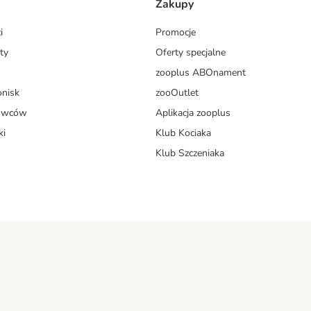
Zakupy
i
Promocje
ty
Oferty specjalne
zooplus ABOnament
onisk
zooOutlet
dowców
Aplikacja zooplus
ki
Klub Kociaka
Klub Szczeniaka