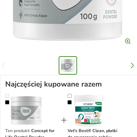
Najczęściej kupowane razem
Concept for Life Dental Powder Supplement
Vet's Best® Clean, płatki do czys
Ten produkt
:
Concept for
Vet's Best® Clean, płatki