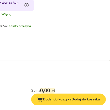
któw za ten
.
Więcej
tek VAT
Koszty przesyłki
.
0,00 zł
Suma
Dodaj do koszyka
Dodaj do koszyka