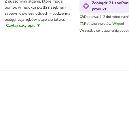
Z suszonymi algami, które mogą
Zdobądź 21 zooPun
pomóc w redukcji płytki nazębnej i
produkt
zapewnić świeży oddech – codzienna
Dostawa: 1-2 dni roboczych*
pielęgnacja zębów staje się łatwa.
Polityka zwrotów
Więcej
Czytaj cały opis ▼
Wszystkie ceny zawierają poda
zczenia zębów