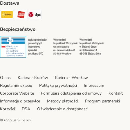
Dostawa
Paczkomat® Shipping Method
ORLEN Paczka Shipping Method
DPD Shipping Method
Bezpieczeństwo
Security
Security
Security
Security
O nas
Kariera - Kraków
Kariera - Wrocław
Regulamin sklepu
Polityka prywatności
Impressum
Corporate Website
Formularz odstąpienia od umowy
Kontakt
Informacje o przesyłce
Metody płatności
Program partnerski
Korzyści
DSA
Oświadczenie o dostępności
© zooplus SE
2026