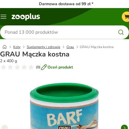
Darmowa dostawa od 99 zł *
Menu
Szukaj
produktów
Koty
Suplementy i zdrowie
Grau
GRAU Mączka kostna
GRAU Mączka kostna
2 x 400 g
Oceń produkt
(
0
)