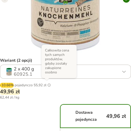
Całkowita cena
tych samych
produktów,
Wariant (2 opcji)
gdyby zostały
zakupione
2 x 400 g
osobno
60925.1
-10.66%
pojedynczo
55,92 zł
49,96 zł
62,44 zł / kg
Dostawa
49,96 zł
pojedyncza