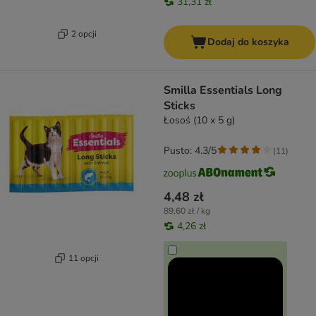
31,31 zł
2 opcji
Dodaj do koszyka
Smilla Essentials Long
Sticks
Łosoś (10 x 5 g)
Pusto: 4.3/5
(
11
)
4,48 zł
89,60 zł / kg
4,26 zł
11 opcji