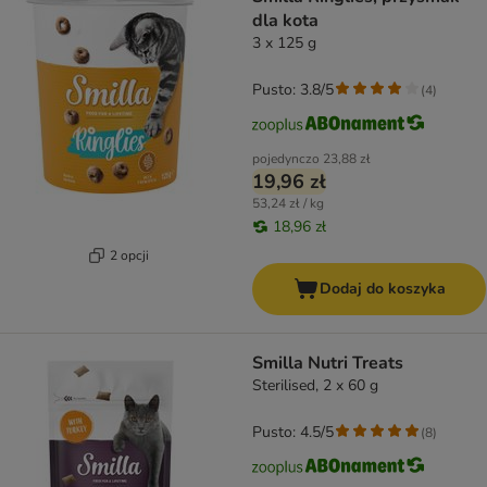
dla kota
3 x 125 g
Pusto: 3.8/5
(
4
)
pojedynczo
23,88 zł
19,96 zł
53,24 zł / kg
18,96 zł
2 opcji
Dodaj do koszyka
Smilla Nutri Treats
Sterilised, 2 x 60 g
Pusto: 4.5/5
(
8
)