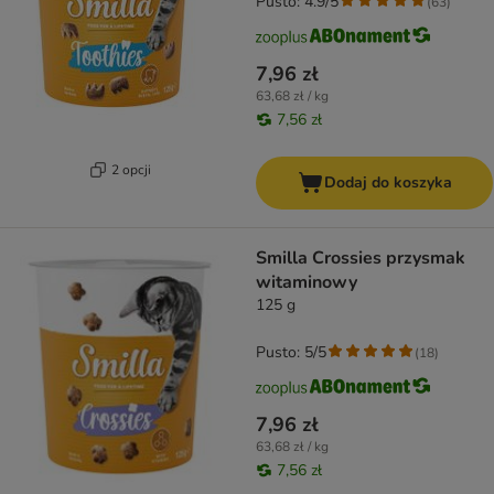
Pusto: 4.9/5
(
63
)
7,96 zł
63,68 zł / kg
7,56 zł
2 opcji
Dodaj do koszyka
Smilla Crossies przysmak
witaminowy
125 g
Pusto: 5/5
(
18
)
7,96 zł
63,68 zł / kg
7,56 zł