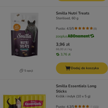
Smilla Nutri Treats
Sterilised, 60 g
Pusto: 4.5/5
(
8
)
3,96 zł
66,00 zł / kg
3,76 zł
Dodaj do koszyka
5 opcji
Smilla Essentials Long
Sticks
Królik i indyk (10 x 5 g)
Pusto: 4.3/5
(
11
)