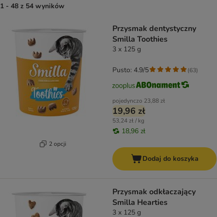
1 - 48 z 54 wyników
product items have been changed
Przysmak dentystyczny
Smilla Toothies
3 x 125 g
Pusto: 4.9/5
(
63
)
pojedynczo
23,88 zł
19,96 zł
53,24 zł / kg
18,96 zł
2 opcji
Dodaj do koszyka
Przysmak odkłaczający
Smilla Hearties
3 x 125 g