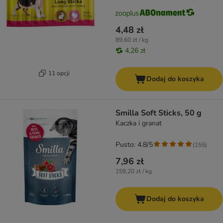
4,48 zł
89,60 zł / kg
4,26 zł
11 opcji
Dodaj do koszyka
Smilla Soft Sticks, 50 g
Kaczka i granat
Pusto: 4.8/5
(
155
)
7,96 zł
159,20 zł / kg
Dodaj do koszyka