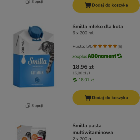
3 opcji
Dodaj do koszyka
Smilla mleko dla kota
6 x 200 ml
Pusto: 5/5
(
5
)
18,96 zł
15,80 zł / l
18,01 zł
Dodaj do koszyka
3 opcji
Smilla pasta
multiwitaminowa
2 x 200 g