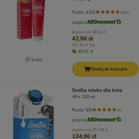
Pusto: 4.5/5
(
483
)
pojedynczo
49,92 zł
42,96 zł
107,40 zł / kg
40,81 zł
3 opcji
Dodaj do koszyka
Smilla mleko dla kota
48 x 200 ml
Pusto: 5/5
(
5
)
pojedynczo
151,68 zł
134,96 zł