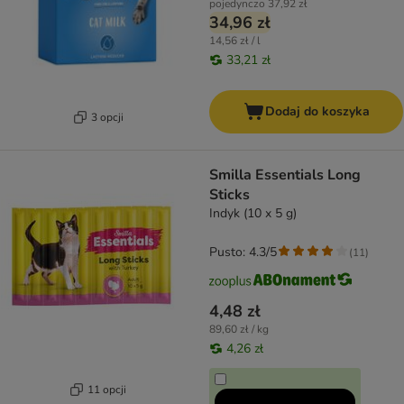
pojedynczo
37,92 zł
34,96 zł
14,56 zł / l
33,21 zł
Dodaj do koszyka
3 opcji
Smilla Essentials Long
Sticks
Indyk (10 x 5 g)
Pusto: 4.3/5
(
11
)
4,48 zł
89,60 zł / kg
4,26 zł
11 opcji