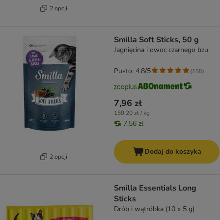
2 opcji
Smilla Soft Sticks, 50 g
Jagnięcina i owoc czarnego bzu
Pusto: 4.8/5
(
155
)
7,96 zł
159,20 zł / kg
7,56 zł
Dodaj do koszyka
2 opcji
Smilla Essentials Long
Sticks
Drób i wątróbka (10 x 5 g)