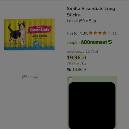
Smilla Essentials Long
Sticks
Łosoś (50 x 5 g)
Pusto: 4.3/5
(
11
)
pojedynczo
22,40 zł
19,96 zł
79,84 zł / kg
18,96 zł
11 opcji