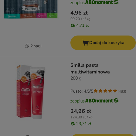
4,96 zł
99,20 zł / kg
4,71 zł
Dodaj do koszyka
2 opcji
Smilla pasta
multiwitaminowa
200 g
Pusto: 4.5/5
(
483
)
24,96 zł
124,80 zł / kg
23,71 zł