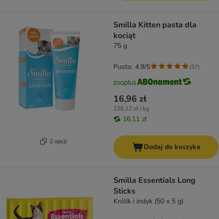
Smilla Kitten pasta dla
kociąt
75 g
Pusto: 4.9/5
(
57
)
16,96 zł
226,12 zł / kg
16,11 zł
2 opcji
Dodaj do koszyka
Smilla Essentials Long
Sticks
Królik i indyk (50 x 5 g)