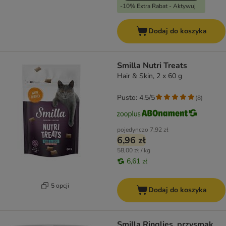
-10% Extra Rabat - Aktywuj
Dodaj do koszyka
Smilla Nutri Treats
Hair & Skin, 2 x 60 g
Pusto: 4.5/5
(
8
)
pojedynczo
7,92 zł
6,96 zł
58,00 zł / kg
6,61 zł
5 opcji
Dodaj do koszyka
Smilla Ringlies, przysmak