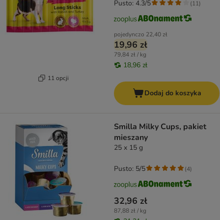
Pusto: 4.3/5
(
11
)
pojedynczo
22,40 zł
19,96 zł
79,84 zł / kg
18,96 zł
11 opcji
Dodaj do koszyka
Smilla Milky Cups, pakiet
mieszany
25 x 15 g
Pusto: 5/5
(
4
)
32,96 zł
87,88 zł / kg