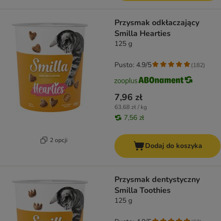
Przysmak odkłaczający
Smilla Hearties
125 g
Pusto: 4.9/5
(
182
)
7,96 zł
63,68 zł / kg
7,56 zł
2 opcji
Dodaj do koszyka
Przysmak dentystyczny
Smilla Toothies
125 g