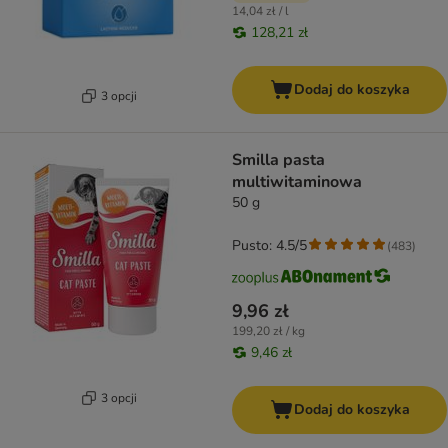
14,04 zł / l
128,21 zł
Dodaj do koszyka
3 opcji
Smilla pasta
multiwitaminowa
50 g
Pusto: 4.5/5
(
483
)
9,96 zł
199,20 zł / kg
9,46 zł
3 opcji
Dodaj do koszyka