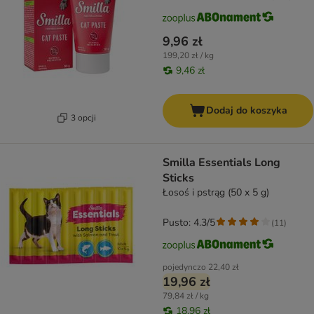
9,96 zł
199,20 zł / kg
9,46 zł
Dodaj do koszyka
3 opcji
Smilla Essentials Long
Sticks
Łosoś i pstrąg (50 x 5 g)
Pusto: 4.3/5
(
11
)
pojedynczo
22,40 zł
19,96 zł
79,84 zł / kg
18,96 zł