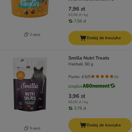
7,96 zł
63,68 zł / kg
7,56 zł
2 opcji
Dodaj do koszyka
Smilla Nutri Treats
Hairball, 60 g
Pusto: 4.5/5
(
8
)
3,96 zł
66,00 zł / kg
3,76 zł
Dodaj do koszyka
5 opcji