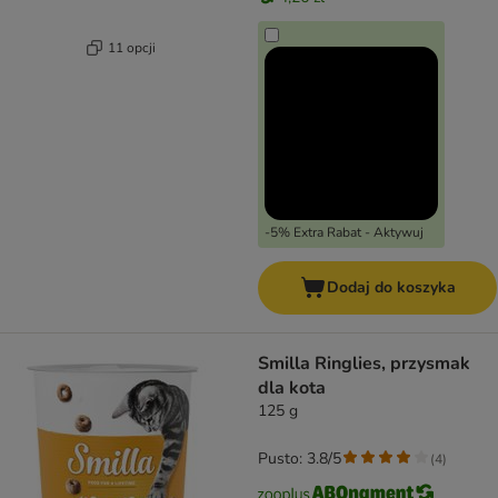
11 opcji
-5% Extra Rabat - Aktywuj
Dodaj do koszyka
Smilla Ringlies, przysmak
dla kota
125 g
Pusto: 3.8/5
(
4
)