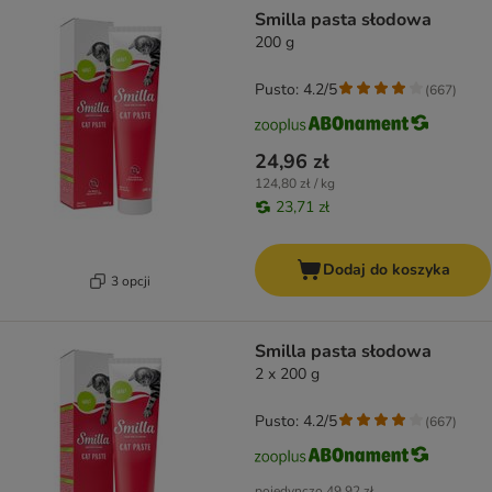
Smilla pasta słodowa
200 g
Pusto: 4.2/5
(
667
)
24,96 zł
124,80 zł / kg
23,71 zł
Dodaj do koszyka
3 opcji
Smilla pasta słodowa
2 x 200 g
Pusto: 4.2/5
(
667
)
pojedynczo
49,92 zł