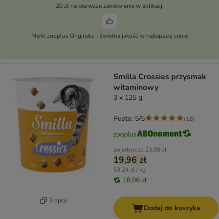
20 zł na pierwsze zamówienie w aplikacji
Marki zooplus Originals – świetna jakość w najlepszej cenie
Smilla Crossies przysmak
witaminowy
3 x 125 g
Pusto: 5/5
(
18
)
pojedynczo
23,88 zł
19,96 zł
53,24 zł / kg
18,96 zł
2 opcji
Dodaj do koszyka