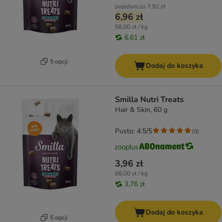
pojedynczo
7,92 zł
6,96 zł
58,00 zł / kg
6,61 zł
5 opcji
Dodaj do koszyka
Smilla Nutri Treats
Hair & Skin, 60 g
Pusto: 4.5/5
(
8
)
3,96 zł
66,00 zł / kg
3,76 zł
Dodaj do koszyka
5 opcji