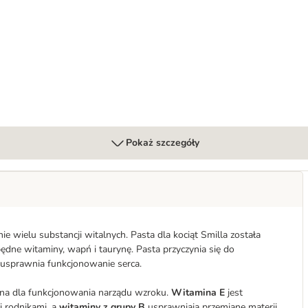
Pokaż szczegóły
ie wielu substancji witalnych. Pasta dla kociąt Smilla została
dne witaminy, wapń i taurynę. Pasta przyczynia się do
 usprawnia funkcjonowanie serca.
totna dla funkcjonowania narządu wzroku.
Witamina E
jest
i rodnikami, a
witaminy z grupy B
usprawniają przemianę materii.