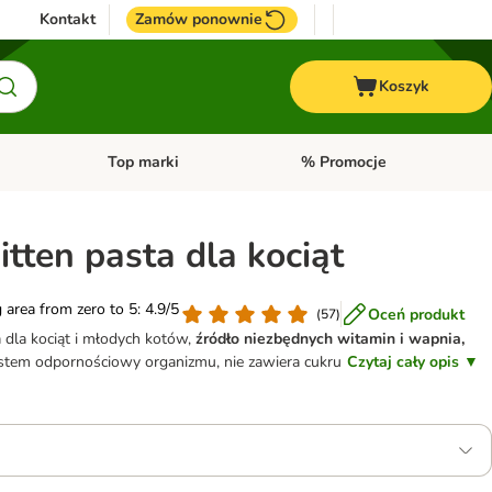
Kontakt
Zamów ponownie
Koszyk
Top marki
% Promocje
yka
u kategorii: Ptaki
Otwórz menu kategorii: Konie
Otwórz menu kategorii: Top m
itten pasta dla kociąt
g area from zero to 5: 4.9/5
Oceń produkt
(
57
)
 dla kociąt i młodych kotów,
źródło niezbędnych witamin i wapnia,
ystem odpornościowy organizmu, nie zawiera cukru
Czytaj cały opis ▼