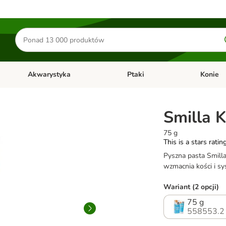
Szukaj
produktów
Akwarystyka
Ptaki
Konie
y
Otwórz menu kategorii: Małe zwierzęta
Otwórz menu kategorii: Akwaryst
Otwórz men
Smilla K
75 g
This is a stars ratin
Pyszna pasta Smilla
wzmacnia kości i s
Wariant (2 opcji)
75 g
558553.2