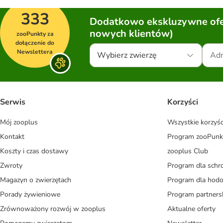
333
Dodatkowo ekskluzywne ofer
nowych klientów)
zooPunkty za
dołączenie do
Newslettera
Wybierz zwierzę
Serwis
Korzyści
Mój zooplus
Wszystkie korzyśc
Kontakt
Program zooPunk
Koszty i czas dostawy
zooplus Club
Zwroty
Program dla schr
Magazyn o zwierzętach
Program dla ho
Porady żywieniowe
Program partners
Zrównoważony rozwój w zooplus
Aktualne oferty