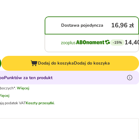
16,96 zł
Dostawa pojedyncza
14,40
-15%
Dodaj do koszyka
Dodaj do koszyka
ooPunktów za ten produkt
oboczych*.
Więcej
ięcej
ają podatek VAT
Koszty przesyłki
.