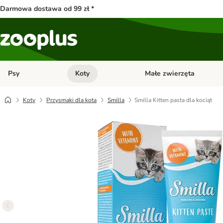
Darmowa dostawa od 99 zł *
Psy
Koty
Małe zwierzęta
Otwórz menu kategorii: Psy
Otwórz menu kategorii: Kot
Koty
Przysmaki dla kota
Smilla
Smilla Kitten pasta dla kociąt