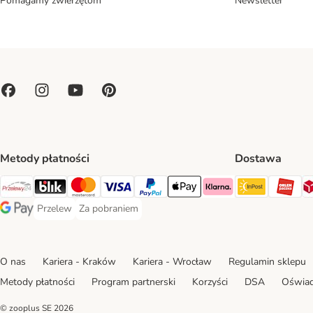
Pomagamy zwierzętom
Newsletter
Metody płatności
Dostawa
Paczkoma
OR
Przelewy24 Payment Method
Blik Payment Method
MasterCard Payment Method
Visa Payment Method
PayPal Payment Method
Apple Pay Payment Method
Klarna Payment Method
Przelew
Za pobraniem
Przelew Payment Method
Za pobraniem Payment Method
Google Pay Payment Method
O nas
Kariera - Kraków
Kariera - Wrocław
Regulamin sklepu
Metody płatności
Program partnerski
Korzyści
DSA
Oświad
© zooplus SE
2026