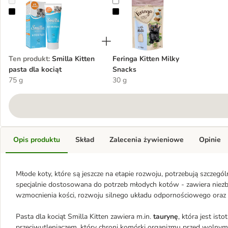
Smilla Kitten pasta dla kociąt
Feringa Kitten Milky Snacks
Ten produkt
:
Smilla Kitten
Feringa Kitten Milky
pasta dla kociąt
Snacks
75 g
30 g
Opis produktu
Skład
Zalecenia żywieniowe
Opinie
Młode koty, które są jeszcze na etapie rozwoju, potrzebują szczególn
specjalnie dostosowana do potrzeb młodych kotów - zawiera niezbę
wzmocnienia kości, rozwoju silnego układu odpornościowego oraz
Pasta dla kociąt Smilla Kitten zawiera m.in.
taurynę
, która jest is
przeciwutleniaczem, który chroni komórki organizmu przed wolnym