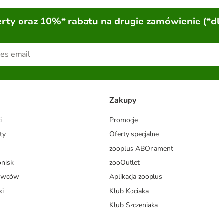
ty oraz 10%* rabatu na drugie zamówienie (*d
Zakupy
i
Promocje
ty
Oferty specjalne
zooplus ABOnament
onisk
zooOutlet
dowców
Aplikacja zooplus
ki
Klub Kociaka
Klub Szczeniaka