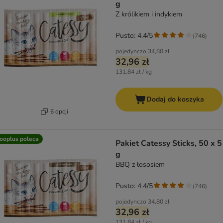
g
Z królikiem i indykiem
Pusto: 4.4/5
(
746
)
pojedynczo
34,80 zł
32,96 zł
131,84 zł / kg
Dodaj do koszyka
6 opcji
ooplus poleca
Pakiet Catessy Sticks, 50 x 5
g
BBQ z łososiem
Pusto: 4.4/5
(
746
)
pojedynczo
34,80 zł
32,96 zł
131,84 zł / kg