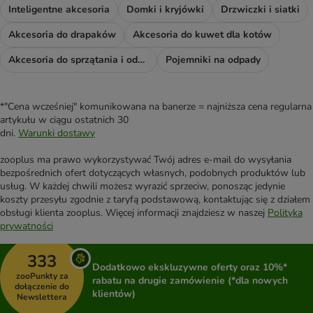
Inteligentne akcesoria
Domki i kryjówki
Drzwiczki i siatki
Akcesoria do drapaków
Akcesoria do kuwet dla kotów
Akcesoria do sprzątania i odświeżacze
Pojemniki na odpady
*"Cena wcześniej" komunikowana na banerze = najniższa cena regularna
artykułu w ciągu ostatnich 30
dni.
Warunki dostawy
zooplus ma prawo wykorzystywać Twój adres e-mail do wysyłania
bezpośrednich ofert dotyczących własnych, podobnych produktów lub
usług. W każdej chwili możesz wyrazić sprzeciw, ponosząc jedynie
koszty przesyłu zgodnie z taryfą podstawową, kontaktując się z działem
obsługi klienta zooplus. Więcej informacji znajdziesz w naszej
Polityka
prywatności
333
Dodatkowo ekskluzywne oferty oraz 10%*
zooPunkty za
rabatu na drugie zamówienie (*dla nowych
dołączenie do
klientów)
Newslettera