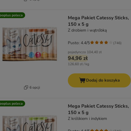
ooplus poleca
Mega Pakiet Catessy Sticks,
150 x 5 g
Z drobiem i wątróbką
Pusto: 4.4/5
(
746
)
pojedynczo
104,40 zł
94,96 zł
126,60 zł / kg
Dodaj do koszyka
6 opcji
ooplus poleca
Mega Pakiet Catessy Sticks,
150 x 5 g
Z królikiem i indykiem