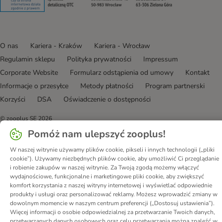
O nas
Kariera - Kraków
Kariera - Wrocław
Regulamin sklepu
Polityka prywatności
Impressum
Corporate Website
Formularz odstąpienia od umowy
Kontakt
Informacje o przesyłce
Metody płatności
Program partnerski
Korzyści
DSA
Oświadczenie o dostępności
© zooplus SE
2026
Pomóż nam ulepszyć zooplus!
W naszej witrynie używamy plików cookie, pikseli i innych technologii („pliki
cookie”). Używamy niezbędnych plików cookie, aby umożliwić Ci przeglądanie
i robienie zakupów w naszej witrynie. Za Twoją zgodą możemy włączyć
wydajnościowe, funkcjonalne i marketingowe pliki cookie, aby zwiększyć
komfort korzystania z naszej witryny internetowej i wyświetlać odpowiednie
produkty i usługi oraz personalizować reklamy. Możesz wprowadzić zmiany w
dowolnym momencie w naszym centrum preferencji („Dostosuj ustawienia”).
Więcej informacji o osobie odpowiedzialnej za przetwarzanie Twoich danych,
przetwarzanych danych osobowych oraz celu przetwarzania można znaleźć w