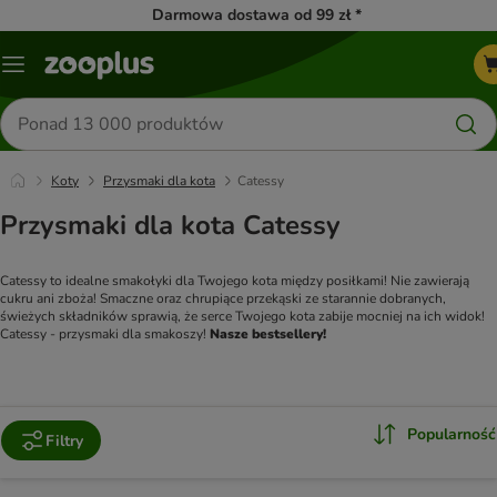
Darmowa dostawa od 99 zł *
Menu
Szukaj
produktów
Koty
Przysmaki dla kota
Catessy
Przysmaki dla kota Catessy
Catessy to idealne smakołyki dla Twojego kota między posiłkami! Nie zawierają 
cukru ani zboża! Smaczne oraz chrupiące przekąski ze starannie dobranych, 
świeżych składników sprawią, że serce Twojego kota zabije mocniej na ich widok! 
Catessy - przysmaki dla smakoszy! 
Nasze bestsellery!
Popularność
Filtry