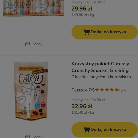
pojedynczo
34,80 zł
29,96 zł
149,80 zł / kg
Dodaj do koszyka
3 opcji
Korzystny pakiet Catessy
Crunchy Snacks, 5 x 65 g
Z kaczką, indykiem i kurczakiem
Pusto: 4.7/5
(
24
)
pojedynczo
34,80 zł
32,96 zł
101,40 zł / kg
Dodaj do koszyka
2 opcji