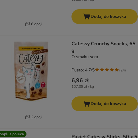
Dodaj do koszyka
6 opcji
Catessy Crunchy Snacks, 65
g
O smaku sera
Pusto: 4.7/5
(
24
)
6,96 zł
107,08 zł / kg
Dodaj do koszyka
2 opcji
ooplus poleca
Pakiet Catessy Sticks, 50 x 5