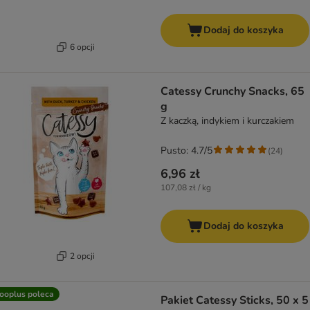
Dodaj do koszyka
6 opcji
Catessy Crunchy Snacks, 65
g
Z kaczką, indykiem i kurczakiem
Pusto: 4.7/5
(
24
)
6,96 zł
107,08 zł / kg
Dodaj do koszyka
2 opcji
ooplus poleca
Pakiet Catessy Sticks, 50 x 5