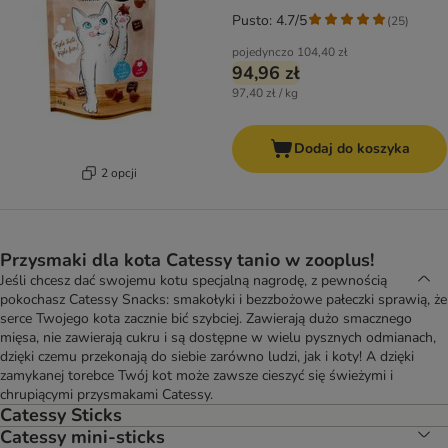
Pusto: 4.7/5
(
25
)
pojedynczo
104,40 zł
94,96 zł
97,40 zł / kg
Dodaj do koszyka
2 opcji
Przysmaki dla kota Catessy tanio w zooplus!
Jeśli chcesz dać swojemu kotu specjalną nagrodę, z pewnością
pokochasz Catessy Snacks: smakołyki i bezzbożowe pałeczki sprawią, że
serce Twojego kota zacznie bić szybciej. Zawierają dużo smacznego
mięsa, nie zawierają cukru i są dostępne w wielu pysznych odmianach,
dzięki czemu przekonają do siebie zarówno ludzi, jak i koty! A dzięki
zamykanej torebce Twój kot może zawsze cieszyć się świeżymi i
chrupiącymi przysmakami Catessy.
Catessy Sticks
Catessy mini-sticks