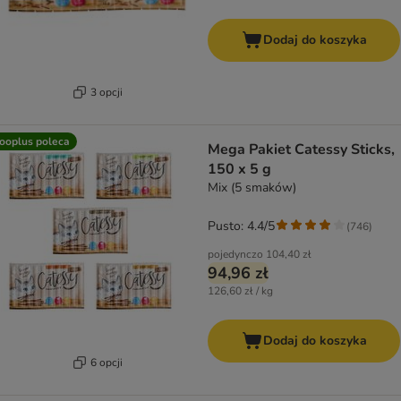
Dodaj do koszyka
3 opcji
ooplus poleca
Mega Pakiet Catessy Sticks,
150 x 5 g
Mix (5 smaków)
Pusto: 4.4/5
(
746
)
pojedynczo
104,40 zł
94,96 zł
126,60 zł / kg
Dodaj do koszyka
6 opcji