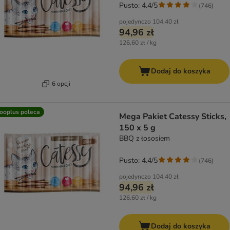
Pusto: 4.4/5
(
746
)
pojedynczo
104,40 zł
94,96 zł
126,60 zł / kg
Dodaj do koszyka
6 opcji
ooplus poleca
Mega Pakiet Catessy Sticks,
150 x 5 g
BBQ z łososiem
Pusto: 4.4/5
(
746
)
pojedynczo
104,40 zł
94,96 zł
126,60 zł / kg
Dodaj do koszyka