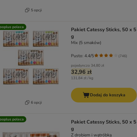
5 opcji
ooplus poleca
Pakiet Catessy Sticks, 50 x 5
g
Mix (5 smaków)
Pusto: 4.4/5
(
746
)
pojedynczo
34,80 zł
32,96 zł
131,84 zł / kg
Dodaj do koszyka
6 opcji
ooplus poleca
Pakiet Catessy Sticks, 50 x 5
g
Z drobiem i wątróbką