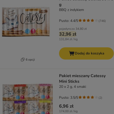
g
BBQ z indykiem
Pusto: 4.4/5
(
746
)
pojedynczo
34,80 zł
32,96 zł
131,84 zł / kg
Dodaj do koszyka
6 opcji
Pakiet mieszany Catessy
Mini Sticks
20 x 2 g, 4 smaki
Pusto: 3.5/5
(
2
)
6,96 zł
174,00 zł / kg