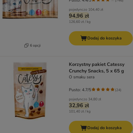
Pusto: 4.4/5
(
746
)
pojedynczo
104,40 zł
94,96 zł
126,60 zł / kg
Dodaj do koszyka
6 opcji
Korzystny pakiet Catessy
Crunchy Snacks, 5 x 65 g
O smaku sera
Pusto: 4.7/5
(
24
)
pojedynczo
34,80 zł
32,96 zł
101,40 zł / kg
Dodaj do koszyka