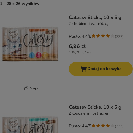
1 - 26 z 26 wyników
product items have been changed
Catessy Sticks, 10 x 5 g
Z drobiem i wątróbką
Pusto: 4.4/5
(
777
)
6,96 zł
139,20 zł / kg
Dodaj do koszyka
5 opcji
Catessy Sticks, 10 x 5 g
Z łososiem i pstrągiem
Pusto: 4.4/5
(
777
)