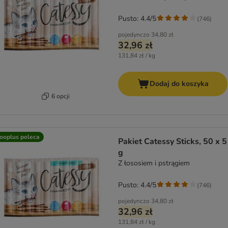
Pusto: 4.4/5
(
746
)
pojedynczo
34,80 zł
32,96 zł
131,84 zł / kg
Dodaj do koszyka
6 opcji
ooplus poleca
Pakiet Catessy Sticks, 50 x 5
g
Z łososiem i pstrągiem
Pusto: 4.4/5
(
746
)
pojedynczo
34,80 zł
32,96 zł
131,84 zł / kg