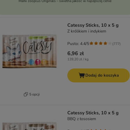
Marki zooplus Originals – świetna jakość w najlepszej cenie
Catessy Sticks, 10 x 5 g
Z królikiem i indykiem
Pusto: 4.4/5
(
777
)
6,96 zł
139,20 zł / kg
Dodaj do koszyka
5 opcji
Catessy Sticks, 10 x 5 g
BBQ z łososiem