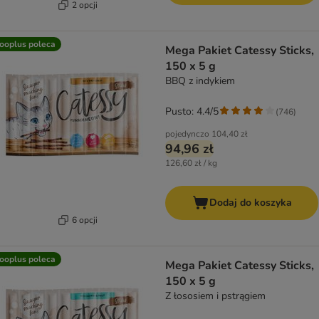
2 opcji
ooplus poleca
Mega Pakiet Catessy Sticks,
150 x 5 g
BBQ z indykiem
Pusto: 4.4/5
(
746
)
pojedynczo
104,40 zł
94,96 zł
126,60 zł / kg
Dodaj do koszyka
6 opcji
ooplus poleca
Mega Pakiet Catessy Sticks,
150 x 5 g
Z łososiem i pstrągiem