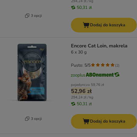
294,24 zł / kg
50,31 zł
3 opcji
Dodaj do koszyka
Encore Cat Loin, makrela
6 x 30 g
Pusto: 5/5
(
2
)
pojedynczo
59,76 zł
52,96 zł
294,24 zł / kg
50,31 zł
3 opcji
Dodaj do koszyka