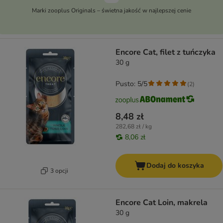
Marki zooplus Originals – świetna jakość w najlepszej cenie
Encore Cat, filet z tuńczyka
30 g
Pusto: 5/5
(
2
)
8,48 zł
282,68 zł / kg
8,06 zł
Dodaj do koszyka
3 opcji
Encore Cat Loin, makrela
30 g