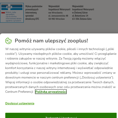
Security
Security
Security
Security
Pomóż nam ulepszyć zooplus!
O nas
Kariera - Kraków
Kariera - Wrocław
Regulamin sklepu
Polityka prywatności
Impressum
W naszej witrynie używamy plików cookie, pikseli i innych technologii („pliki
cookie”). Używamy niezbędnych plików cookie, aby umożliwić Ci przeglądanie
Corporate Website
Formularz odstąpienia od umowy
Kontakt
i robienie zakupów w naszej witrynie. Za Twoją zgodą możemy włączyć
Informacje o przesyłce
Metody płatności
Program partnerski
wydajnościowe, funkcjonalne i marketingowe pliki cookie, aby zwiększyć
komfort korzystania z naszej witryny internetowej i wyświetlać odpowiednie
Korzyści
DSA
Oświadczenie o dostępności
produkty i usługi oraz personalizować reklamy. Możesz wprowadzić zmiany w
dowolnym momencie w naszym centrum preferencji („Dostosuj ustawienia”).
© zooplus SE
2026
Więcej informacji o osobie odpowiedzialnej za przetwarzanie Twoich danych,
przetwarzanych danych osobowych oraz celu przetwarzania można znaleźć w
Centrum Preferencji
Polityka prywatności
Dostosuj ustawienia