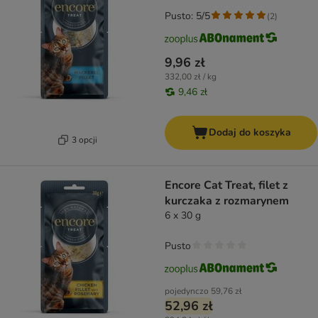
Pusto: 5/5
(
2
)
9,96 zł
332,00 zł / kg
9,46 zł
Dodaj do koszyka
3 opcji
Encore Cat Treat, filet z
kurczaka z rozmarynem
6 x 30 g
Pusto
pojedynczo
59,76 zł
52,96 zł