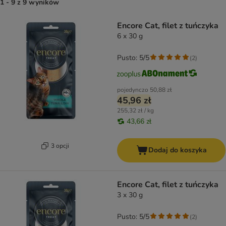
1 - 9 z 9 wyników
product items have been changed
Encore Cat, filet z tuńczyka
6 x 30 g
Pusto: 5/5
(
2
)
pojedynczo
50,88 zł
45,96 zł
255,32 zł / kg
43,66 zł
3 opcji
Dodaj do koszyka
Encore Cat, filet z tuńczyka
3 x 30 g
Pusto: 5/5
(
2
)