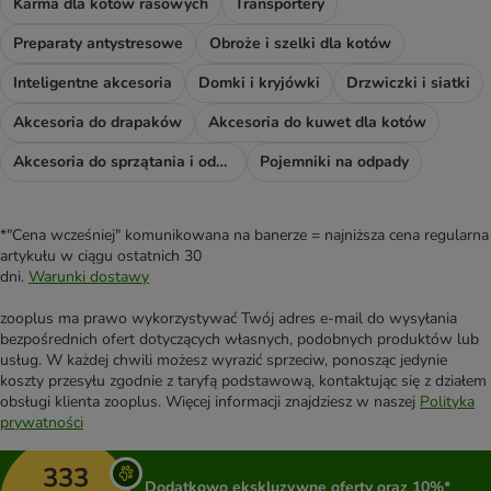
Karma dla kotów rasowych
Transportery
Preparaty antystresowe
Obroże i szelki dla kotów
Inteligentne akcesoria
Domki i kryjówki
Drzwiczki i siatki
Akcesoria do drapaków
Akcesoria do kuwet dla kotów
Akcesoria do sprzątania i odświeżacze
Pojemniki na odpady
*"Cena wcześniej" komunikowana na banerze = najniższa cena regularna
artykułu w ciągu ostatnich 30
dni.
Warunki dostawy
zooplus ma prawo wykorzystywać Twój adres e-mail do wysyłania
bezpośrednich ofert dotyczących własnych, podobnych produktów lub
usług. W każdej chwili możesz wyrazić sprzeciw, ponosząc jedynie
koszty przesyłu zgodnie z taryfą podstawową, kontaktując się z działem
obsługi klienta zooplus. Więcej informacji znajdziesz w naszej
Polityka
prywatności
333
Dodatkowo ekskluzywne oferty oraz 10%*