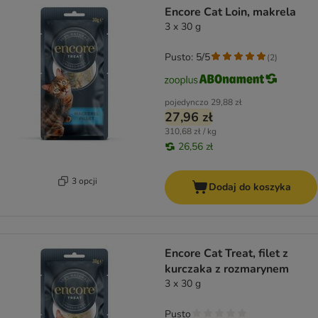
Encore Cat Loin, makrela
3 x 30 g
Pusto: 5/5
(
2
)
pojedynczo
29,88 zł
27,96 zł
310,68 zł / kg
26,56 zł
3 opcji
Dodaj do koszyka
Encore Cat Treat, filet z
kurczaka z rozmarynem
3 x 30 g
Pusto