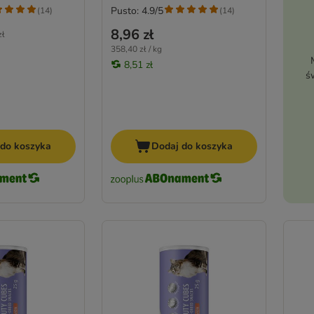
Pusto: 4.9/5
(
14
)
(
14
)
8,96 zł
zł
358,40 zł / kg
8,51 zł
ś
 do koszyka
Dodaj do koszyka