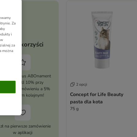
Używamy
trynie. Za
aby
dukty i
 w
Twoje korzyści
ialnej za
ia można
tywuj zooplus ABOnament
i zaoszczędź 10% przy
2 opcji
erwszym zamówieniu a 5%
Concept for Life Beauty
przy każdym kolejnym!
pasta dla kota
75 g
 zł na pierwsze zamówienie
w aplikacji