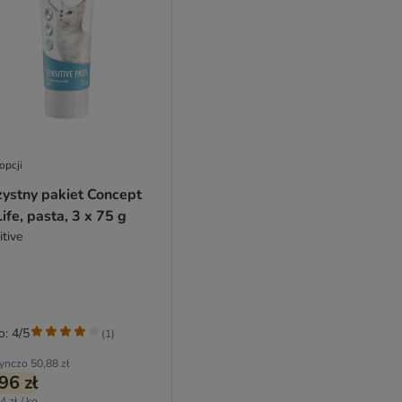
opcji
zystny pakiet Concept
Life, pasta, 3 x 75 g
itive
o: 4/5
(
1
)
ynczo
50,88 zł
96 zł
4 zł / kg