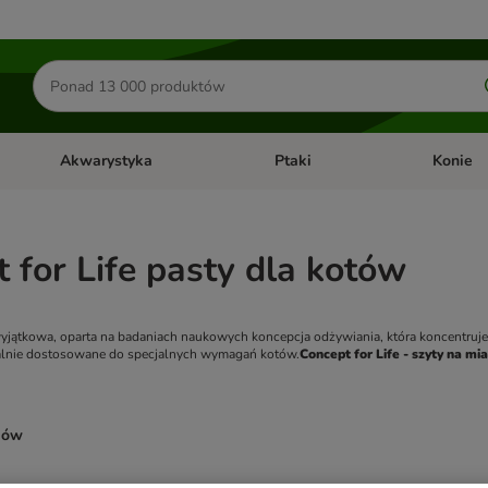
Szukaj
produktów
Akwarystyka
Ptaki
Konie
y
Otwórz menu kategorii: Małe zwierzęta
Otwórz menu kategorii: Akwaryst
Otwórz men
 for Life pasty dla kotów
 wyjątkowa, oparta na badaniach naukowych koncepcja odżywiania, która koncentruj
dealnie dostosowane do specjalnych wymagań kotów.
Concept for Life - szyty na mi
ków
ve been changed