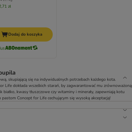
2,71 zł
Dodaj do koszyka
pupila
ą, skupiającą się na indywidualnych potrzebach każdego kota.
pt for Life dokłada wszelkich starań, by zagwarantować mu zrównoważoną
ak białko, kwasy tłuszczowe czy witaminy i minerały, zapewniają kotu
m pastom Concept for Life cechującym się wysoką akceptacją!