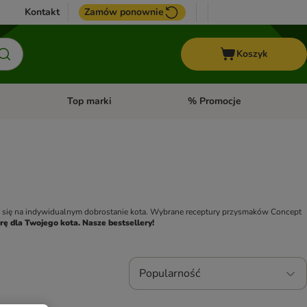
Kontakt
Zamów ponownie
Koszyk
Top marki
% Promocje
yka
u kategorii: Ptaki
Otwórz menu kategorii: Konie
Otwórz menu kategorii: Top m
e się na indywidualnym dobrostanie kota. Wybrane receptury przysmaków Concept 
arę dla Twojego kota. Nasze bestsellery!
Popularność