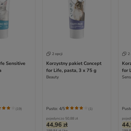
2 opcji
2 
fe Sensitive
Korzystny pakiet Concept
Kor
a
for Life, pasta, 3 x 75 g
for 
Beauty
Sens
Pusto: 4/5
Pust
(
19
)
(
1
)
pojedynczo
50,88 zł
pojed
44,96 zł
44,
199,84 zł / kg
199,8