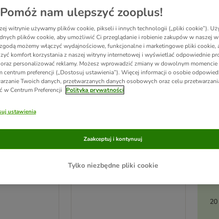
Pomóż nam ulepszyć zooplus!
ej witrynie używamy plików cookie, pikseli i innych technologii („pliki cookie”). 
dnych plików cookie, aby umożliwić Ci przeglądanie i robienie zakupów w naszej wi
zgodą możemy włączyć wydajnościowe, funkcjonalne i marketingowe pliki cookie, 
zyć komfort korzystania z naszej witryny internetowej i wyświetlać odpowiednie pro
 oraz personalizować reklamy. Możesz wprowadzić zmiany w dowolnym momencie
 centrum preferencji („Dostosuj ustawienia”). Więcej informacji o osobie odpowiedz
arzanie Twoich danych, przetwarzanych danych osobowych oraz celu przetwarzan
ć w Centrum Preferencji
Polityka prywatności
uj ustawienia
Ak
2 opcji
Zaakceptuj i kontynuuj
pi
fe Sensitive
Concept for Life Sensitive
Cubes
Tylko niezbędne pliki cookie
25 g
20