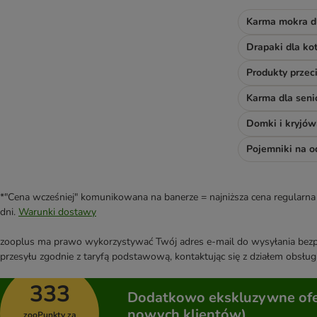
Karma mokra d
Drapaki dla ko
Produkty prze
Karma dla sen
Domki i kryjów
Pojemniki na 
*"Cena wcześniej" komunikowana na banerze = najniższa cena regularna 
dni.
Warunki dostawy
zooplus ma prawo wykorzystywać Twój adres e-mail do wysyłania bezpo
przesyłu zgodnie z taryfą podstawową, kontaktując się z działem obsługi
333
Dodatkowo ekskluzywne ofer
nowych klientów)
zooPunkty za