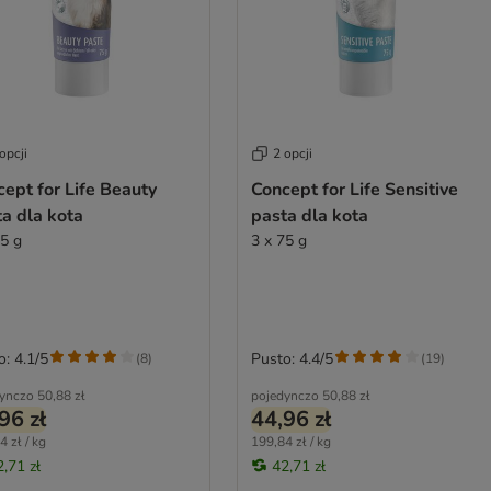
opcji
2 opcji
ept for Life Beauty
Concept for Life Sensitive
a dla kota
pasta dla kota
75 g
3 x 75 g
o: 4.1/5
Pusto: 4.4/5
(
8
)
(
19
)
ynczo
50,88 zł
pojedynczo
50,88 zł
96 zł
44,96 zł
4 zł / kg
199,84 zł / kg
2,71 zł
42,71 zł