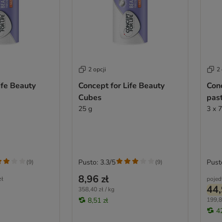
2 opcji
2 
ife Beauty
Concept for Life Beauty
Conc
Cubes
past
25 g
3 x 
Pusto: 3.3/5
Pust
(
9
)
(
9
)
8,96 zł
zł
pojed
44,
358,40 zł / kg
8,51 zł
199,8
4