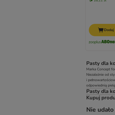
16,11 zł
Dodaj
Pasty dla k
Marka Concept for
Niezależnie od st
i pełnowartościow
odpowiednią pielę
Pasty dla ko
Kupuj produ
Nie udało