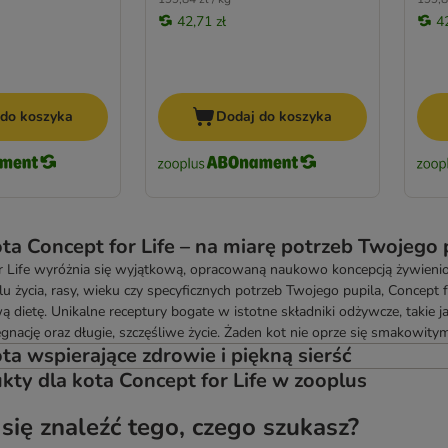
42,71 zł
4
 do koszyka
Dodaj do koszyka
ota Concept for Life – na miarę potrzeb Twojego 
 Life wyróżnia się wyjątkową, opracowaną naukowo koncepcją żywieniow
ylu życia, rasy, wieku czy specyficznych potrzeb Twojego pupila, Conce
ą dietę. Unikalne receptury bogate w istotne składniki odżywcze, takie j
gnację oraz długie, szczęśliwe życie. Żaden kot nie oprze się smakowity
ta wspierające zdrowie i piękną sierść
kty dla kota Concept for Life w zooplus
 się znaleźć tego, czego szukasz?