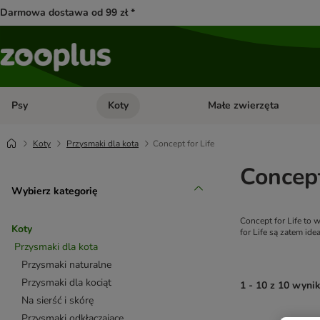
Darmowa dostawa od 99 zł *
Psy
Koty
Małe zwierzęta
Otwórz menu kategorii: Psy
Otwórz menu kategorii: Kot
Koty
Przysmaki dla kota
Concept for Life
Concept
Wybierz kategorię
Concept for Life to
Koty
for Life są zatem i
Przysmaki dla kota
Przysmaki naturalne
Przysmaki dla kociąt
1 - 10 z 10 wyni
Na sierść i skórę
Przysmaki odkłaczające
product items ha