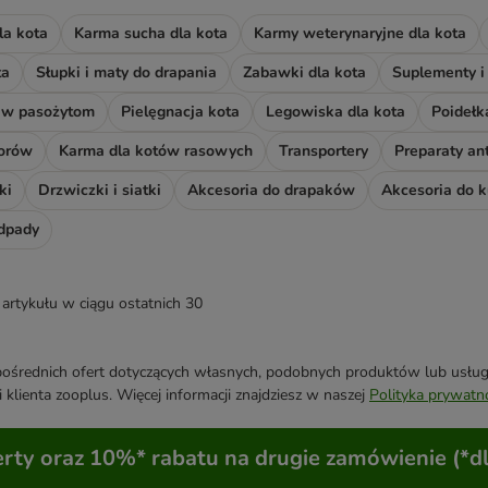
la kota
Karma sucha dla kota
Karmy weterynaryjne dla kota
ta
Słupki i maty do drapania
Zabawki dla kota
Suplementy i
ciw pasożytom
Pielęgnacja kota
Legowiska dla kota
Poidełka
iorów
Karma dla kotów rasowych
Transportery
Preparaty an
ki
Drzwiczki i siatki
Akcesoria do drapaków
Akcesoria do 
odpady
artykułu w ciągu ostatnich 30
średnich ofert dotyczących własnych, podobnych produktów lub usług. 
 klienta zooplus. Więcej informacji znajdziesz w naszej
Polityka prywatn
ty oraz 10%* rabatu na drugie zamówienie (*d