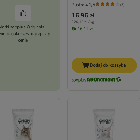
Pusto: 4.1/5
(
8
)
16,96 zł
226,12 zł / kg
Marki zooplus Originals –
16,11 zł
wietna jakość w najlepszej
cenie
Dodaj do koszyka