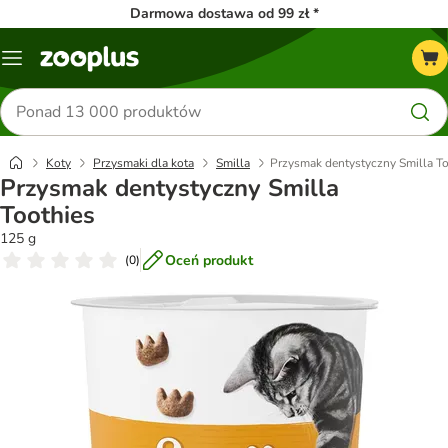
Darmowa dostawa od 99 zł *
Menu
Szukaj
produktów
Koty
Przysmaki dla kota
Smilla
Przysmak dentystyczny Smilla To
Przysmak dentystyczny Smilla
Toothies
125 g
Oceń produkt
(
0
)