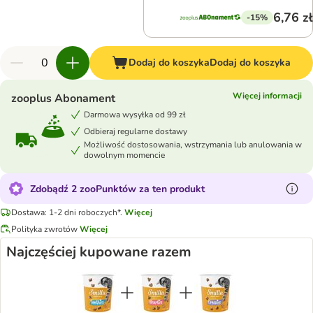
6,76 zł
-15%
Dodaj do koszyka
Dodaj do koszyka
Więcej informacji
zooplus Abonament
Darmowa wysyłka od 99 zł
Odbieraj regularne dostawy
Możliwość dostosowania, wstrzymania lub anulowania w
dowolnym momencie
Zdobądź 2 zooPunktów za ten produkt
Dostawa: 1-2 dni roboczych*.
Więcej
Polityka zwrotów
Więcej
Najczęściej kupowane razem