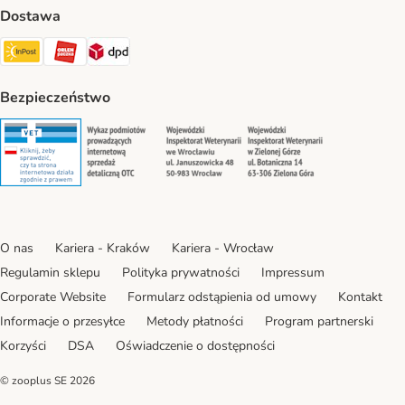
Dostawa
Paczkomat® Shipping Method
ORLEN Paczka Shipping Method
DPD Shipping Method
Bezpieczeństwo
Security
Security
Security
Security
O nas
Kariera - Kraków
Kariera - Wrocław
Regulamin sklepu
Polityka prywatności
Impressum
Corporate Website
Formularz odstąpienia od umowy
Kontakt
Informacje o przesyłce
Metody płatności
Program partnerski
Korzyści
DSA
Oświadczenie o dostępności
© zooplus SE
2026