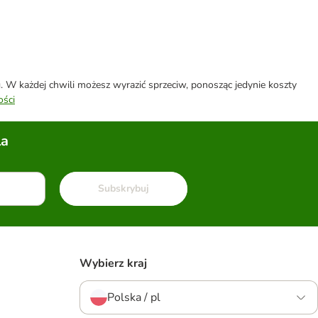
W każdej chwili możesz wyrazić sprzeciw, ponosząc jedynie koszty
ości
la
Subskrybuj
Wybierz kraj
Polska / pl