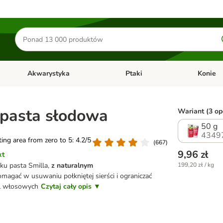
Szukaj
produktów
Akwarystyka
Ptaki
Konie
y
Otwórz menu kategorii: Małe zwierzęta
Otwórz menu kategorii: Akwaryst
Otwórz men
 pasta słodowa
Wariant (3 opc
50 g
4349
ating area from zero to 5: 4.2/5
(
667
)
9,96 zł
kt
u pasta Smilla,
z naturalnym
199,20 zł / kg
agać w usuwaniu połkniętej sierści i ograniczać
ul włosowych
Czytaj cały opis ▼