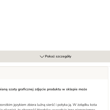
Pokaż szczegóły
aną szaty graficznej zdjęcie produktu w sklepie może
rstkim językiem zbiera luźną sierść i połyka ją. W żołądku kota
a się również, że obecność kłaczków wywołuje inne nieprzyjemne