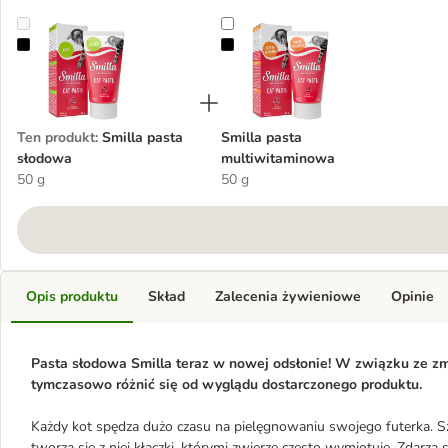
Smilla pasta słodowa
Smilla pasta multiwitaminowa
Ten produkt
:
Smilla pasta
Smilla pasta
słodowa
multiwitaminowa
50 g
50 g
Opis produktu
Skład
Zalecenia żywieniowe
Opinie
Pasta słodowa Smilla teraz w nowej odsłonie! W związku ze zmi
tymczasowo różnić się od wyglądu dostarczonego produktu.
Każdy kot spędza dużo czasu na pielęgnowaniu swojego futerka. Szo
tworzą się z niej kłaczki, którymi zwierzę często wymiotuje. Zdarz