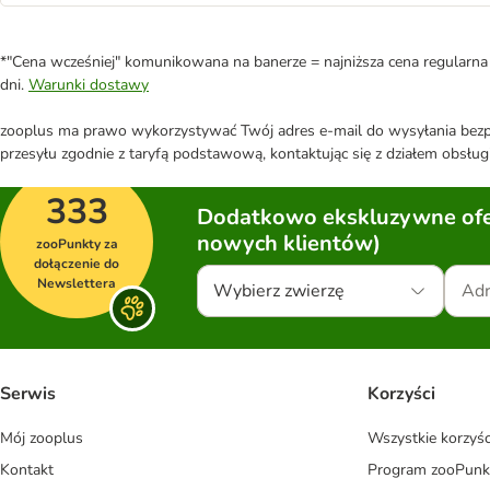
*"Cena wcześniej" komunikowana na banerze = najniższa cena regularna 
dni.
Warunki dostawy
zooplus ma prawo wykorzystywać Twój adres e-mail do wysyłania bezpo
przesyłu zgodnie z taryfą podstawową, kontaktując się z działem obsługi
333
Dodatkowo ekskluzywne ofer
nowych klientów)
zooPunkty za
dołączenie do
Newslettera
Wybierz zwierzę
Serwis
Korzyści
Mój zooplus
Wszystkie korzyśc
Kontakt
Program zooPunk