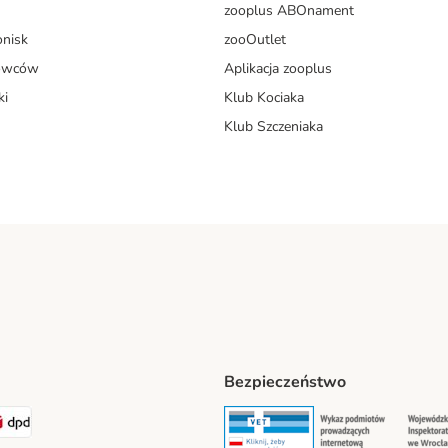
zooplus ABOnament
onisk
zooOutlet
dowców
Aplikacja zooplus
ki
Klub Kociaka
Klub Szczeniaka
Bezpieczeństwo
t® Shipping Method
LEN Paczka Shipping Method
DPD Shipping Method
Security
Securit