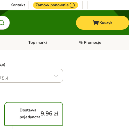
Kontakt
Zamów ponownie
Koszyk
Top marki
% Promocje
yka
u kategorii: Ptaki
Otwórz menu kategorii: Konie
Otwórz menu kategorii: Top m
ji)
75.4
Dostawa
9,96 zł
pojedyncza