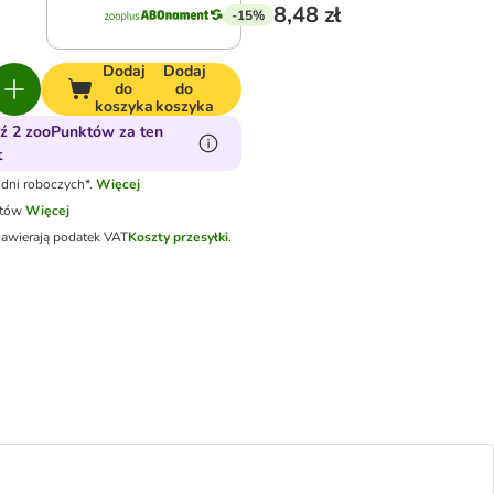
8,48 zł
-15%
Dodaj
Dodaj
do
do
koszyka
koszyka
ź 2 zooPunktów za ten
t
dni roboczych*.
Więcej
otów
Więcej
zawierają podatek VAT
Koszty przesyłki
.