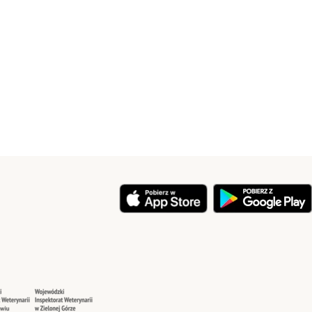
y
Security
Security