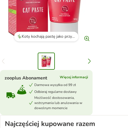
Koty kochają pastę jako przysmak i nie mają problemów z kłaczkami.
zooplus Abonament
Więcej informacji
Darmowa wysyłka od 99 zł
Odbieraj regularne dostawy
Możliwość dostosowania,
wstrzymania lub anulowania w
dowolnym momencie
Najczęściej kupowane razem