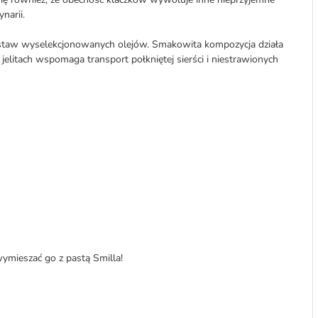
narii.
zestaw wyselekcjonowanych olejów. Smakowita kompozycja działa
litach wspomaga transport połkniętej sierści i niestrawionych
ymieszać go z pastą Smilla!