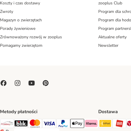
Koszty i czas dostawy
zooplus Club
Zwroty
Program dla schr
Magazyn o zwierzętach
Program dla ho
Porady żywieniowe
Program partners
Zrównoważony rozwój w zooplus
Aktualne oferty
Pomagamy zwierzętom
Newsletter
Metody płatności
Dostawa
Paczkoma
OR
Przelewy24 Payment Method
Blik Payment Method
MasterCard Payment Method
Visa Payment Method
PayPal Payment Method
Apple Pay Payment Method
Klarna Payment Method