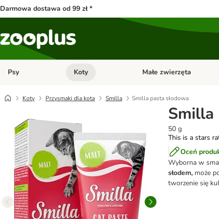
Darmowa dostawa od 99 zł *
Psy
Koty
Małe zwierzęta
Otwórz menu kategorii: Psy
Otwórz menu kategorii: Kot
Koty
Przysmaki dla kota
Smilla
Smilla pasta słodowa
Smilla
50 g
This is a stars r
Oceń produ
Wyborna w smak
słodem,
może pom
tworzenie się k