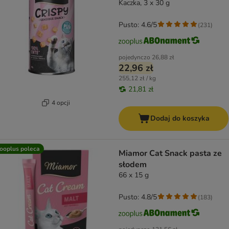
Kaczka, 3 x 30 g
Pusto: 4.6/5
(
231
)
pojedynczo
26,88 zł
22,96 zł
255,12 zł / kg
21,81 zł
4 opcji
Dodaj do koszyka
ooplus poleca
Miamor Cat Snack pasta ze
słodem
66 x 15 g
Pusto: 4.8/5
(
183
)