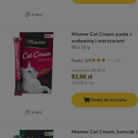
3 opcji
Miamor Cat Cream pasta z
wołowiną i warzywami
55 x 15 g
Pusto: 3/5
(
7
)
pojedynczo
98,56 zł
92,96 zł
112,68 zł / kg
Dodaj do koszyka
3 opcji
Miamor Cat Cream, kurczak i