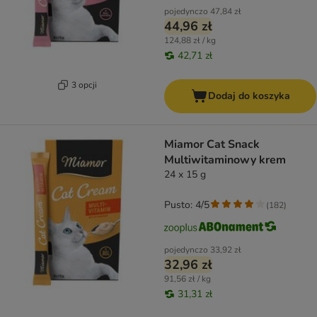
pojedynczo
47,84 zł
44,96 zł
124,88 zł / kg
42,71 zł
3 opcji
Dodaj do koszyka
Miamor Cat Snack
Multiwitaminowy krem
24 x 15 g
Pusto: 4/5
(
182
)
pojedynczo
33,92 zł
32,96 zł
91,56 zł / kg
31,31 zł