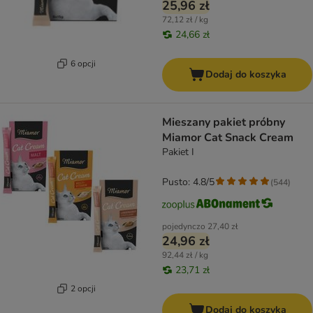
25,96 zł
72,12 zł / kg
24,66 zł
6 opcji
Dodaj do koszyka
Mieszany pakiet próbny
Miamor Cat Snack Cream
Pakiet I
Pusto: 4.8/5
(
544
)
pojedynczo
27,40 zł
24,96 zł
92,44 zł / kg
23,71 zł
2 opcji
Dodaj do koszyka