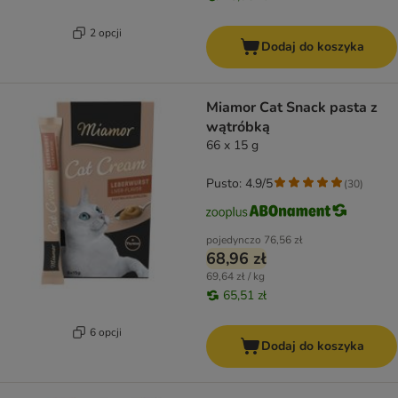
2 opcji
Dodaj do koszyka
Miamor Cat Snack pasta z
wątróbką
66 x 15 g
Pusto: 4.9/5
(
30
)
pojedynczo
76,56 zł
68,96 zł
69,64 zł / kg
65,51 zł
6 opcji
Dodaj do koszyka