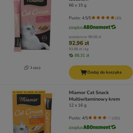
66 x 15 g
Pusto: 4.5/5
(
30
)
pojedynczo
98,56 zł
92,96 zł
93,88 zł / kg
88,31 zł
3 opcji
Dodaj do koszyka
Miamor Cat Snack
Multiwitaminowy krem
12 x 16 g
Pusto: 4/5
(
182
)