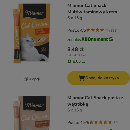
product items have been changed
Miamor Cat Snack
Multiwitaminowy krem
6 x 15 g
Pusto: 4/5
(
182
)
8,48 zł
94,24 zł / kg
8,06 zł
Dodaj do koszyka
4 opcji
Miamor Cat Snack pasta z
wątróbką
6 x 15 g
Pusto: 4.9/5
(
30
)