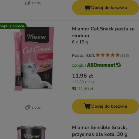
4 opcji
Dodaj do koszyka
ooplus poleca
Miamor Cat Snack pasta ze
słodem
6 x 15 g
Pusto: 4.8/5
(
183
)
11,96 zł
132,88 zł / kg
11,36 zł
Dodaj do koszyka
3 opcji
Miamor Sensible Snack,
przysmak dla kota, 30 g