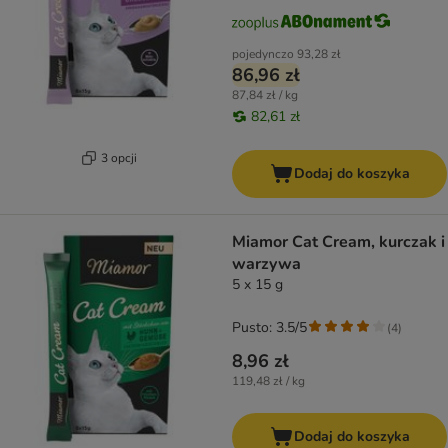
pojedynczo
93,28 zł
86,96 zł
87,84 zł / kg
82,61 zł
3 opcji
Dodaj do koszyka
Miamor Cat Cream, kurczak i
warzywa
5 x 15 g
Pusto: 3.5/5
(
4
)
8,96 zł
119,48 zł / kg
Dodaj do koszyka