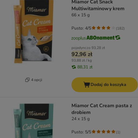
Miamor Cat Snack
Multiwitaminowy krem
66 x 15 g
Pusto: 4/5
(
182
)
pojedynczo
93,28 zł
92,96 zł
93,88 zł / kg
88,31 zł
4 opcji
Dodaj do koszyka
Miamor Cat Cream pasta z
drobiem
24 x 15 g
Pusto: 5/5
(
1
)