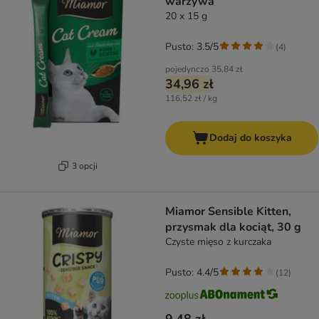
warzywa
20 x 15 g
Pusto: 3.5/5
(
4
)
pojedynczo
35,84 zł
34,96 zł
116,52 zł / kg
Dodaj do koszyka
3 opcji
Miamor Sensible Kitten,
przysmak dla kociąt, 30 g
Czyste mięso z kurczaka
Pusto: 4.4/5
(
12
)