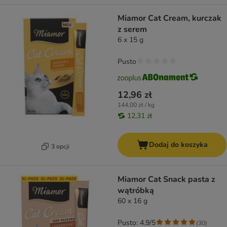
Miamor Cat Cream, kurczak
z serem
6 x 15 g
Pusto
12,96 zł
144,00 zł / kg
12,31 zł
Dodaj do koszyka
3 opcji
Miamor Cat Snack pasta z
wątróbką
60 x 16 g
Pusto: 4.9/5
(
30
)