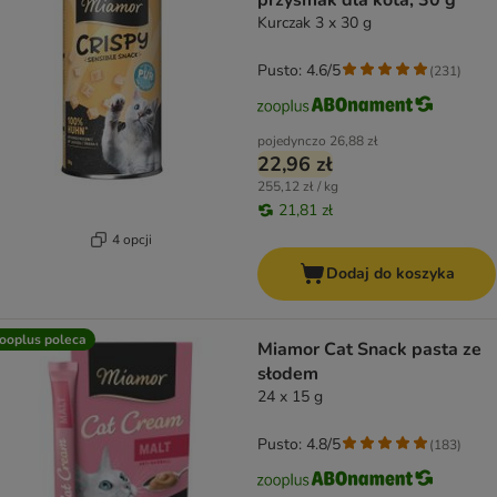
przysmak dla kota, 30 g
Kurczak 3 x 30 g
Pusto: 4.6/5
(
231
)
pojedynczo
26,88 zł
22,96 zł
255,12 zł / kg
21,81 zł
4 opcji
Dodaj do koszyka
ooplus poleca
Miamor Cat Snack pasta ze
słodem
24 x 15 g
Pusto: 4.8/5
(
183
)