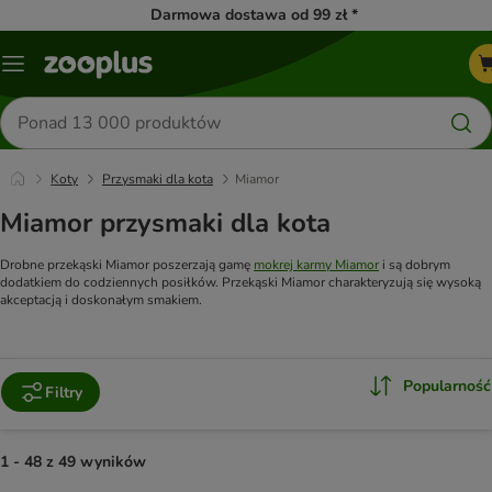
Darmowa dostawa od 99 zł *
Menu
Szukaj
produktów
Koty
Przysmaki dla kota
Miamor
Miamor przysmaki dla kota
Drobne przekąski Miamor poszerzają gamę
mokrej karmy Miamor
i są dobrym
dodatkiem do codziennych posiłków. Przekąski Miamor charakteryzują się wysoką
akceptacją i doskonałym smakiem.
Popularność
Filtry
1 - 48 z 49 wyników