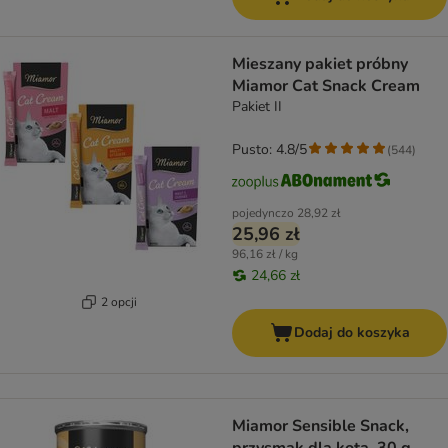
Mieszany pakiet próbny
Miamor Cat Snack Cream
Pakiet II
Pusto: 4.8/5
(
544
)
pojedynczo
28,92 zł
25,96 zł
96,16 zł / kg
24,66 zł
2 opcji
Dodaj do koszyka
Miamor Sensible Snack,