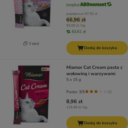
pojedynczo
67,92 zł
66,96 zł
93,00 zł / kg
63,61 zł
2 opcji
Dodaj do koszyka
Miamor Cat Cream pasta z
wołowiną i warzywami
5 x 15 g
Pusto: 3/5
(
7
)
8,96 zł
119,48 zł / kg
Dodaj do koszyka