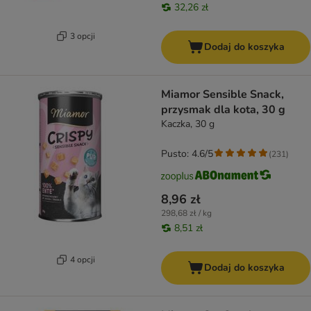
32,26 zł
3 opcji
Dodaj do koszyka
Miamor Sensible Snack,
przysmak dla kota, 30 g
Kaczka, 30 g
Pusto: 4.6/5
(
231
)
8,96 zł
298,68 zł / kg
8,51 zł
4 opcji
Dodaj do koszyka