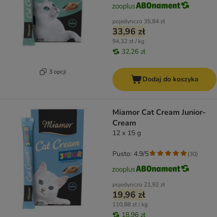
pojedynczo
35,84 zł
33,96 zł
94,32 zł / kg
32,26 zł
3 opcji
Dodaj do koszyka
Miamor Cat Cream Junior-
Cream
12 x 15 g
Pusto: 4.9/5
(
30
)
pojedynczo
21,92 zł
19,96 zł
110,88 zł / kg
18,96 zł