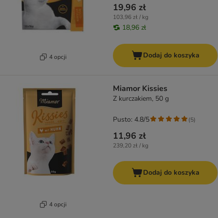
19,96 zł
103,96 zł / kg
18,96 zł
Dodaj do koszyka
4 opcji
Miamor Kissies
Z kurczakiem, 50 g
Pusto: 4.8/5
(
5
)
11,96 zł
239,20 zł / kg
Dodaj do koszyka
4 opcji