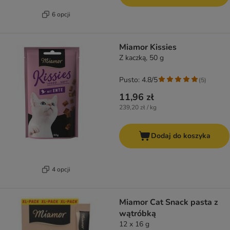
6 opcji
Miamor Kissies
Z kaczką, 50 g
Pusto: 4.8/5
(
5
)
11,96 zł
239,20 zł / kg
Dodaj do koszyka
4 opcji
Miamor Cat Snack pasta z
wątróbką
12 x 16 g