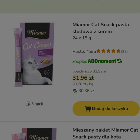
Miamor Cat Snack pasta
słodowa z serem
24 x 15 g
Pusto: 4.8/5
(
38
)
pojedynczo
33,92 zł
31,96 zł
88,76 zł / kg
30,36 zł
3 opcji
Dodaj do koszyka
Mieszany pakiet Miamor Cat
Snack pasty dla kota