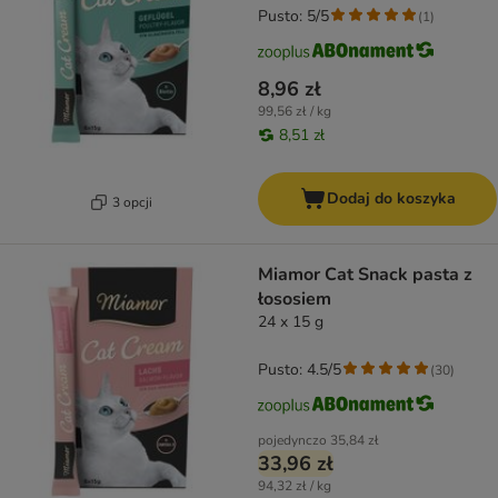
Pusto: 5/5
(
1
)
8,96 zł
99,56 zł / kg
8,51 zł
Dodaj do koszyka
3 opcji
Miamor Cat Snack pasta z
łososiem
24 x 15 g
Pusto: 4.5/5
(
30
)
pojedynczo
35,84 zł
33,96 zł
94,32 zł / kg