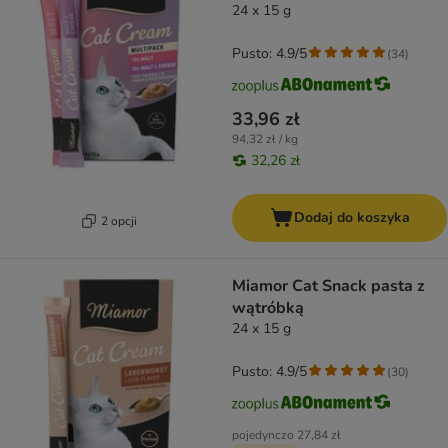
24 x 15 g
Pusto: 4.9/5
(
34
)
33,96 zł
94,32 zł / kg
32,26 zł
Dodaj do koszyka
2 opcji
Miamor Cat Snack pasta z
wątróbką
24 x 15 g
Pusto: 4.9/5
(
30
)
pojedynczo
27,84 zł