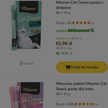
Miamor Cat Cream pasta z
drobiem
66 x 15 g
Pusto: 5/5
(
1
)
pojedynczo
98,56 zł
82,96 zł
83,80 zł / kg
78,81 zł
3 opcji
Dodaj do koszyka
Mieszany pakiet Miamor Cat
Snack pasty dla kota
48 x 15 g
Pusto: 4.9/5
(
34
)