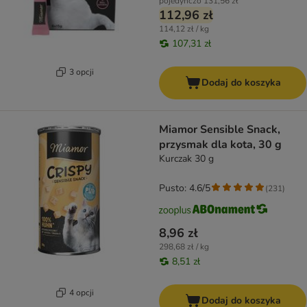
pojedynczo
131,56 zł
112,96 zł
114,12 zł / kg
107,31 zł
3 opcji
Dodaj do koszyka
Miamor Sensible Snack,
przysmak dla kota, 30 g
Kurczak 30 g
Pusto: 4.6/5
(
231
)
8,96 zł
298,68 zł / kg
8,51 zł
4 opcji
Dodaj do koszyka