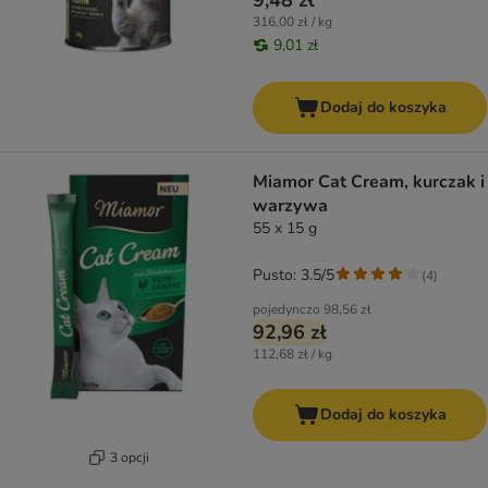
9,48 zł
316,00 zł / kg
9,01 zł
Dodaj do koszyka
Miamor Cat Cream, kurczak i
warzywa
55 x 15 g
Pusto: 3.5/5
(
4
)
pojedynczo
98,56 zł
92,96 zł
112,68 zł / kg
Dodaj do koszyka
3 opcji