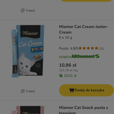
3 opcji
Miamor Cat Cream Junior-
Cream
6 x 15 g
Pusto: 4.9/5
(
30
)
10,96 zł
121,76 zł / kg
10,41 zł
Dodaj do koszyka
2 opcji
Miamor Cat Snack pasta z
łososiem