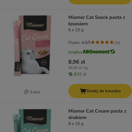
Miamor Cat Snack pasta z
łososiem
6 x 15 g
Pusto: 4.5/5
(
30
)
8,96 zł
99,56 zł / kg
8,51 zł
Dodaj do koszyka
3 opcji
Miamor Cat Cream pasta z
drobiem
6 x 15 g