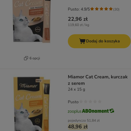
Pusto: 4.9/5
(
30
)
22,96 zł
119,60 zł / kg
Dodaj do koszyka
6 opcji
Miamor Cat Cream, kurczak
z serem
24 x 15 g
Pusto
pojedynczo
51,84 zł
48,96 zł