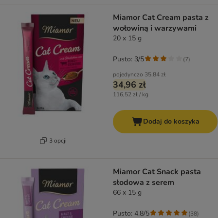
Miamor Cat Cream pasta z
wołowiną i warzywami
20 x 15 g
Pusto: 3/5
(
7
)
pojedynczo
35,84 zł
34,96 zł
116,52 zł / kg
Dodaj do koszyka
3 opcji
Miamor Cat Snack pasta
słodowa z serem
66 x 15 g
Pusto: 4.8/5
(
38
)