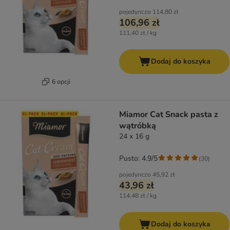
pojedynczo
114,80 zł
106,96 zł
111,40 zł / kg
Dodaj do koszyka
6 opcji
Miamor Cat Snack pasta z
wątróbką
24 x 16 g
Pusto: 4.9/5
(
30
)
pojedynczo
45,92 zł
43,96 zł
114,48 zł / kg
Dodaj do koszyka