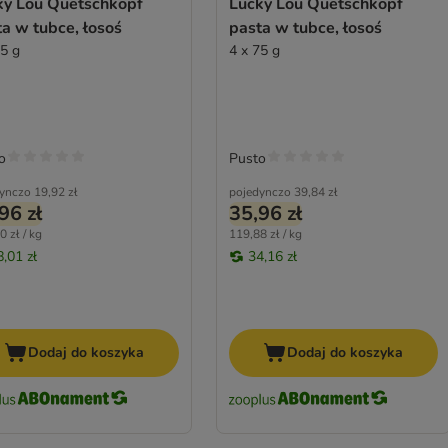
ky Lou Quetschkopf
Lucky Lou Quetschkopf
a w tubce, łosoś
pasta w tubce, łosoś
75 g
4 x 75 g
o
Pusto
ynczo
19,92 zł
pojedynczo
39,84 zł
96 zł
35,96 zł
0 zł / kg
119,88 zł / kg
8,01 zł
34,16 zł
Dodaj do koszyka
Dodaj do koszyka