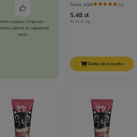
Pusto: 4.5/5
(
12
)
5,48 zł
Marki zooplus Originals –
91,32 zł / kg
wietna jakość w najlepszej
cenie
Dodaj do koszyka