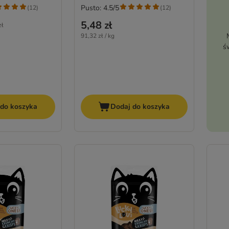
Pusto: 4.5/5
(
12
)
(
12
)
5,48 zł
zł
91,32 zł / kg
ś
 do koszyka
Dodaj do koszyka