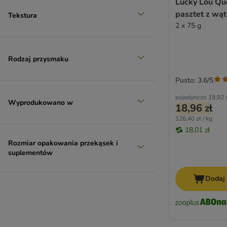
Lucky Lou Qu
pasztet z wąt
Tekstura
2 x 75 g
Rodzaj przysmaku
Pusto: 3.6/5
pojedynczo
19,92 
Wyprodukowano w
18,96 zł
126,40 zł / kg
18,01 zł
Rozmiar opakowania przekąsek i
suplementów
Dodaj