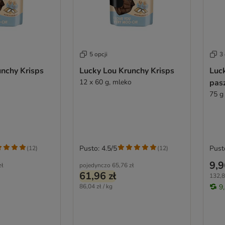
5 opcji
3 
unchy Krisps
Lucky Lou Krunchy Krisps
Luc
12 x 60 g, mleko
pasz
75 g
Pusto: 4.5/5
Pust
(
12
)
(
12
)
9,9
zł
pojedynczo
65,76 zł
61,96 zł
132,8
86,04 zł / kg
9,