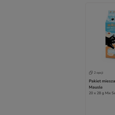
2 opcji
Pakiet miesz
Mausle
20 x 28 g Mix Se