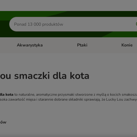
Szukaj
produktów
Akwarystyka
Ptaki
Konie
y
Otwórz menu kategorii: Małe zwierzęta
Otwórz menu kategorii: Akwaryst
Otwórz men
ou smaczki dla kota
dla kota
 to naturalne, aromatyczne przysmaki stworzone z myślą o kocich smakosza
soka zawartość mięsa i starannie dobrane składniki sprawiają, że Lucky Lou zachw
ków
ve been changed