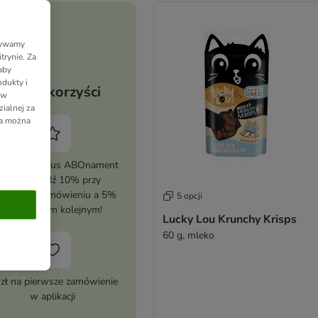
Używamy
trynie. Za
aby
dukty i
Twoje korzyści
 w
ialnej za
ia można
tywuj zooplus ABOnament
i zaoszczędź 10% przy
erwszym zamówieniu a 5%
5 opcji
przy każdym kolejnym!
Lucky Lou Krunchy Krisps
60 g, mleko
 zł na pierwsze zamówienie
w aplikacji