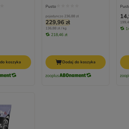
Pusto
Pust
14,
pojedynczo
236,88 zł
229,96 zł
199,4
136,88 zł / kg
1
218,46 zł
 do koszyka
Dodaj do koszyka