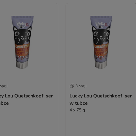
opcji
3 opcji
ky Lou Quetschkopf, ser
Lucky Lou Quetschkopf, ser
ubce
w tubce
4 x 75 g