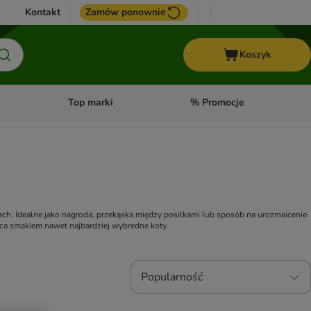
Kontakt
Zamów ponownie
Koszyk
Top marki
% Promocje
yka
u kategorii: Ptaki
Otwórz menu kategorii: Konie
Otwórz menu kategorii: Top m
ch. Idealne jako nagroda, przekąska między posiłkami lub sposób na urozmaicenie 
yca smakiem nawet najbardziej wybredne koty.
Popularność