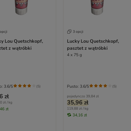
opcji
3 opcji
ky Lou Quetschkopf,
Lucky Lou Quetschkopf,
tet z wątróbki
pasztet z wątróbki
4 x 75 g
o: 3.6/5
Pusto: 3.6/5
(
5
)
(
5
)
6 zł
pojedynczo
39,84 zł
35,96 zł
0 zł / kg
46 zł
119,88 zł / kg
34,16 zł