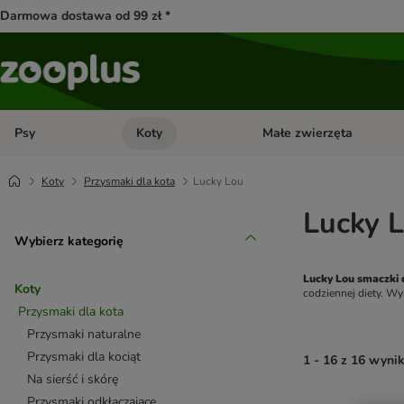
Darmowa dostawa od 99 zł *
Psy
Koty
Małe zwierzęta
Otwórz menu kategorii: Psy
Otwórz menu kategorii: Kot
Koty
Przysmaki dla kota
Lucky Lou
Lucky L
Wybierz kategorię
Lucky Lou smaczki 
Koty
codziennej diety. Wy
Przysmaki dla kota
Przysmaki naturalne
Przysmaki dla kociąt
1 - 16 z 16 wyni
Na sierść i skórę
Przysmaki odkłaczające
product items ha