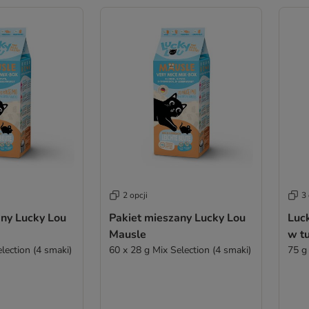
2 opcji
3 
any Lucky Lou
Pakiet mieszany Lucky Lou
Luc
Mausle
w t
lection (4 smaki)
60 x 28 g Mix Selection (4 smaki)
75 g