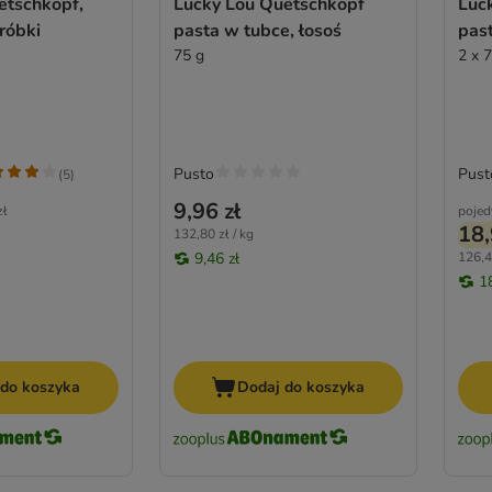
etschkopf,
Lucky Lou Quetschkopf
Luc
róbki
pasta w tubce, łosoś
past
75 g
2 x 
Pusto
Pust
(
5
)
9,96 zł
zł
pojed
18,
132,80 zł / kg
9,46 zł
126,4
1
 do koszyka
Dodaj do koszyka