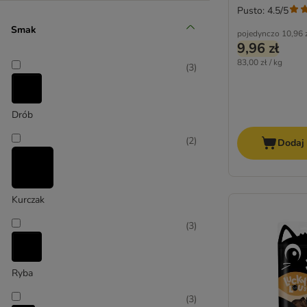
Pusto: 4.5/5
Feringa
Smak
GimCat
pojedynczo
10,96 
9,96 zł
Gourmet
83,00 zł / kg
(
3
)
GranataPet Feinis
Happy Cat
KITTY Cat
Drób
Lucky Lou
MAC's
(
2
)
Dodaj
Meowee
mera
Miamor
Kurczak
My Star
Mjamjam
(
3
)
PrimaCat
Purizon
Ryba
Rosie's Farm
Sanabelle
(
3
)