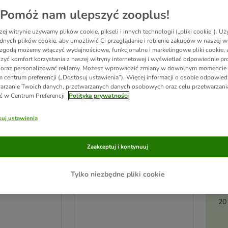
Pomóż nam ulepszyć zooplus!
ej witrynie używamy plików cookie, pikseli i innych technologii („pliki cookie”). 
dnych plików cookie, aby umożliwić Ci przeglądanie i robienie zakupów w naszej wi
zgodą możemy włączyć wydajnościowe, funkcjonalne i marketingowe pliki cookie, 
zyć komfort korzystania z naszej witryny internetowej i wyświetlać odpowiednie pro
 oraz personalizować reklamy. Możesz wprowadzić zmiany w dowolnym momencie
 centrum preferencji („Dostosuj ustawienia”). Więcej informacji o osobie odpowiedz
arzanie Twoich danych, przetwarzanych danych osobowych oraz celu przetwarzan
ć w Centrum Preferencji
Polityka prywatności
Ak
uj ustawienia
pi
5 opcji
Zaakceptuj i kontynuuj
unchy Krisps
Lucky Lou Krunchy Krisps
k
60 g, kurczak
Tylko niezbędne pliki cookie
20