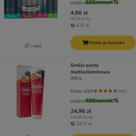
4,96 zł
99,20 zł / kg
4,71 zł
Dodaj do koszyka
2 opcji
Smilla pasta
multiwitaminowa
200 g
Pusto: 4.5/5
(
483
)
24,96 zł
124,80 zł / kg
23,71 zł