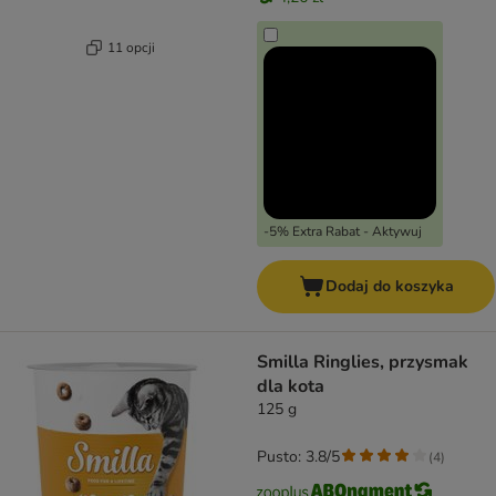
11 opcji
-5% Extra Rabat - Aktywuj
Dodaj do koszyka
Smilla Ringlies, przysmak
dla kota
125 g
Pusto: 3.8/5
(
4
)