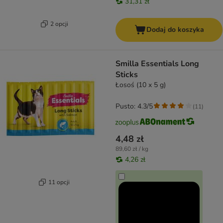
31,31 zł
2 opcji
Dodaj do koszyka
Smilla Essentials Long
Sticks
Łosoś (10 x 5 g)
Pusto: 4.3/5
(
11
)
4,48 zł
89,60 zł / kg
4,26 zł
11 opcji