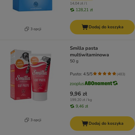
14,04 zł / l
128,21 zł
Dodaj do koszyka
3 opcji
Smilla pasta
multiwitaminowa
50 g
Pusto: 4.5/5
(
483
)
9,96 zł
199,20 zł / kg
9,46 zł
3 opcji
Dodaj do koszyka