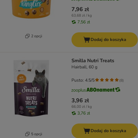
7,96 zł
63,68 zł / kg
7,56 zł
2 opcji
Dodaj do koszyka
Smilla Nutri Treats
Hairball, 60 g
Pusto: 4.5/5
(
8
)
3,96 zł
66,00 zł / kg
3,76 zł
Dodaj do koszyka
5 opcji