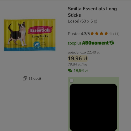
Smilla Essentials Long
Sticks
Łosoś (50 x 5 g)
Pusto: 4.3/5
(
11
)
pojedynczo
22,40 zł
19,96 zł
79,84 zł / kg
18,96 zł
11 opcji