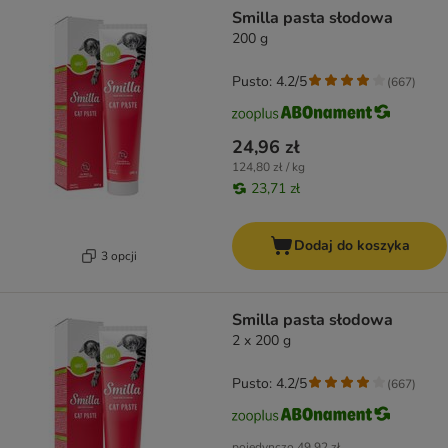
Smilla pasta słodowa
200 g
Pusto: 4.2/5
(
667
)
24,96 zł
124,80 zł / kg
23,71 zł
Dodaj do koszyka
3 opcji
Smilla pasta słodowa
2 x 200 g
Pusto: 4.2/5
(
667
)
pojedynczo
49,92 zł