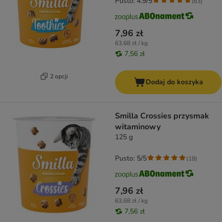
Pusto: 4.9/5
(
63
)
7,96 zł
63,68 zł / kg
7,56 zł
2 opcji
Dodaj do koszyka
Smilla Crossies przysmak
witaminowy
125 g
Pusto: 5/5
(
18
)
7,96 zł
63,68 zł / kg
7,56 zł