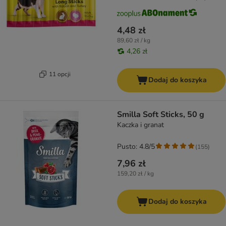
4,48 zł
89,60 zł / kg
4,26 zł
11 opcji
Dodaj do koszyka
Smilla Soft Sticks, 50 g
Kaczka i granat
Pusto: 4.8/5
(
155
)
7,96 zł
159,20 zł / kg
Dodaj do koszyka