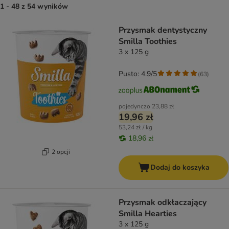
1 - 48 z 54 wyników
product items have been changed
Przysmak dentystyczny
Smilla Toothies
3 x 125 g
Pusto: 4.9/5
(
63
)
pojedynczo
23,88 zł
19,96 zł
53,24 zł / kg
18,96 zł
2 opcji
Dodaj do koszyka
Przysmak odkłaczający
Smilla Hearties
3 x 125 g