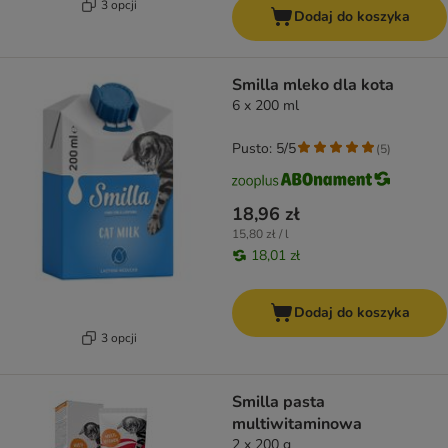
3 opcji
Dodaj do koszyka
Smilla mleko dla kota
6 x 200 ml
Pusto: 5/5
(
5
)
18,96 zł
15,80 zł / l
18,01 zł
Dodaj do koszyka
3 opcji
Smilla pasta
multiwitaminowa
2 x 200 g