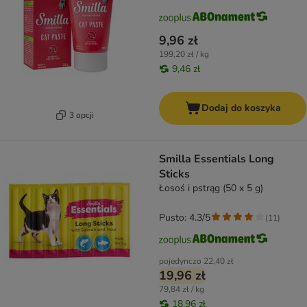
9,96 zł
199,20 zł / kg
9,46 zł
Dodaj do koszyka
3 opcji
Smilla Essentials Long
Sticks
Łosoś i pstrąg (50 x 5 g)
Pusto: 4.3/5
(
11
)
pojedynczo
22,40 zł
19,96 zł
79,84 zł / kg
18,96 zł