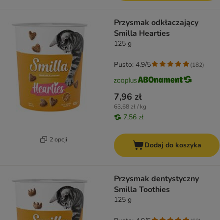
Przysmak odkłaczający
Smilla Hearties
125 g
Pusto: 4.9/5
(
182
)
7,96 zł
63,68 zł / kg
7,56 zł
2 opcji
Dodaj do koszyka
Przysmak dentystyczny
Smilla Toothies
125 g