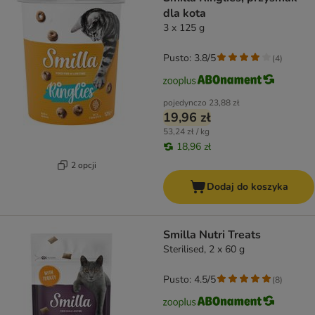
dla kota
3 x 125 g
Pusto: 3.8/5
(
4
)
pojedynczo
23,88 zł
19,96 zł
53,24 zł / kg
18,96 zł
2 opcji
Dodaj do koszyka
Smilla Nutri Treats
Sterilised, 2 x 60 g
Pusto: 4.5/5
(
8
)