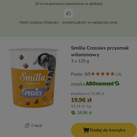
20 zł na pierwsze zamówienie w aplikacji
Marki zooplus Originals – świetna jakość w najlepszej cenie
Smilla Crossies przysmak
witaminowy
3 x 125 g
Pusto: 5/5
(
18
)
pojedynczo
23,88 zł
19,96 zł
53,24 zł / kg
18,96 zł
2 opcji
Dodaj do koszyka