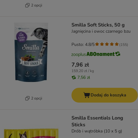
2 opcji
Smilla Soft Sticks, 50 g
Jagnięcina i owoc czarnego bzu
Pusto: 4.8/5
(
155
)
7,96 zł
159,20 zł / kg
7,56 zł
Dodaj do koszyka
2 opcji
Smilla Essentials Long
Sticks
Drób i wątróbka (10 x 5 g)