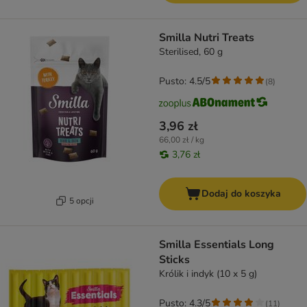
Smilla Nutri Treats
Sterilised, 60 g
Pusto: 4.5/5
(
8
)
3,96 zł
66,00 zł / kg
3,76 zł
Dodaj do koszyka
5 opcji
Smilla Essentials Long
Sticks
Królik i indyk (10 x 5 g)
Pusto: 4.3/5
(
11
)