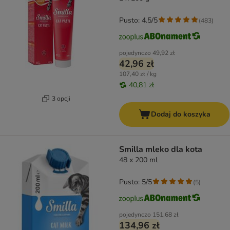
Pusto: 4.5/5
(
483
)
pojedynczo
49,92 zł
42,96 zł
107,40 zł / kg
40,81 zł
3 opcji
Dodaj do koszyka
Smilla mleko dla kota
48 x 200 ml
Pusto: 5/5
(
5
)
pojedynczo
151,68 zł
134,96 zł