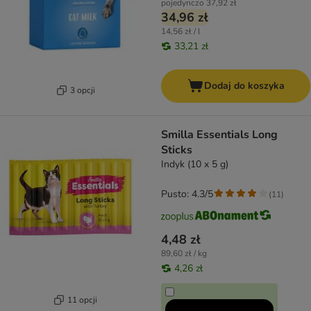
pojedynczo
37,92 zł
34,96 zł
14,56 zł / l
33,21 zł
Dodaj do koszyka
3 opcji
Smilla Essentials Long
Sticks
Indyk (10 x 5 g)
Pusto: 4.3/5
(
11
)
4,48 zł
89,60 zł / kg
4,26 zł
11 opcji