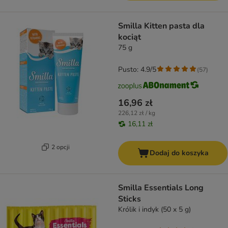
Smilla Kitten pasta dla
kociąt
75 g
Pusto: 4.9/5
(
57
)
16,96 zł
226,12 zł / kg
16,11 zł
2 opcji
Dodaj do koszyka
Smilla Essentials Long
Sticks
Królik i indyk (50 x 5 g)