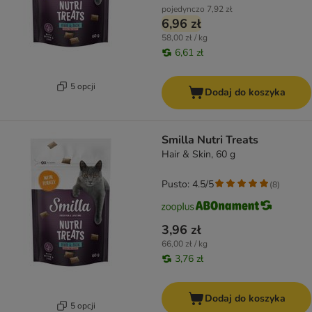
pojedynczo
7,92 zł
6,96 zł
58,00 zł / kg
6,61 zł
5 opcji
Dodaj do koszyka
Smilla Nutri Treats
Hair & Skin, 60 g
Pusto: 4.5/5
(
8
)
3,96 zł
66,00 zł / kg
3,76 zł
Dodaj do koszyka
5 opcji