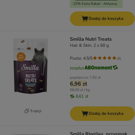
-10% Extra Rabat - Aktywuj
Dodaj do koszyka
Smilla Nutri Treats
Hair & Skin, 2 x 60 g
Pusto: 4.5/5
(
8
)
pojedynczo
7,92 zł
6,96 zł
58,00 zł / kg
6,61 zł
5 opcji
Dodaj do koszyka
Smilla Ringlies, przysmak