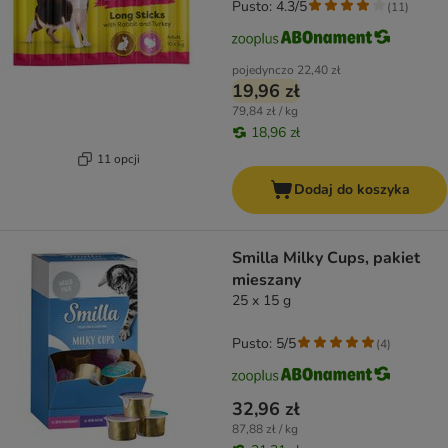
Pusto: 4.3/5
(
11
)
pojedynczo
22,40 zł
19,96 zł
79,84 zł / kg
18,96 zł
11 opcji
Dodaj do koszyka
Smilla Milky Cups, pakiet
mieszany
25 x 15 g
Pusto: 5/5
(
4
)
32,96 zł
87,88 zł / kg