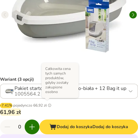
Całkowita cena
tych samych
produktów,
Wariant (3 opcji)
gdyby zostały
zakupione
Pakiet startowy: kuweta szaro-biała + 12 Bag it up
osobno
1005564.2
-7.41%
pojedynczo
66,92 zł
61,96 zł
Dodaj do koszyka
Dodaj do koszyka