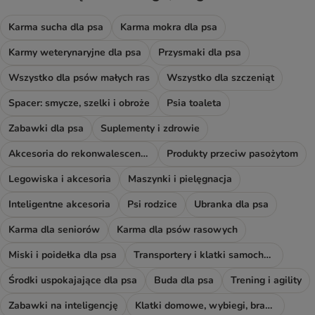
Karma sucha dla psa
Karma mokra dla psa
Karmy weterynaryjne dla psa
Przysmaki dla psa
Wszystko dla psów małych ras
Wszystko dla szczeniąt
Spacer: smycze, szelki i obroże
Psia toaleta
Zabawki dla psa
Suplementy i zdrowie
Akcesoria do rekonwalescencji
Produkty przeciw pasożytom
Legowiska i akcesoria
Maszynki i pielęgnacja
Inteligentne akcesoria
Psi rodzice
Ubranka dla psa
Karma dla seniorów
Karma dla psów rasowych
Miski i poidełka dla psa
Transportery i klatki samochodowe
Środki uspokajające dla psa
Buda dla psa
Trening i agility
Zabawki na inteligencję
Klatki domowe, wybiegi, bramki i rampy