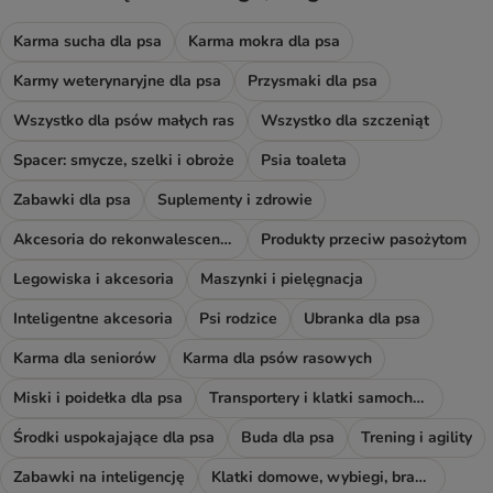
Karma sucha dla psa
Karma mokra dla psa
Karmy weterynaryjne dla psa
Przysmaki dla psa
Wszystko dla psów małych ras
Wszystko dla szczeniąt
Spacer: smycze, szelki i obroże
Psia toaleta
Zabawki dla psa
Suplementy i zdrowie
Akcesoria do rekonwalescencji
Produkty przeciw pasożytom
Legowiska i akcesoria
Maszynki i pielęgnacja
Inteligentne akcesoria
Psi rodzice
Ubranka dla psa
Karma dla seniorów
Karma dla psów rasowych
Miski i poidełka dla psa
Transportery i klatki samochodowe
Środki uspokajające dla psa
Buda dla psa
Trening i agility
Zabawki na inteligencję
Klatki domowe, wybiegi, bramki i rampy