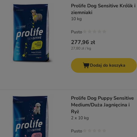
product items have been changed
Prolife Dog Sensitive Królik i
ziemniaki
10 kg
Pusto
277,96 zł
27,80 zł / kg
Dodaj do koszyka
Prolife Dog Puppy Sensitive
Medium/Duża Jagnięcina i
Ryż
2 x 10 kg
Pusto