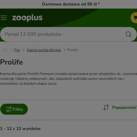
Darmowa dostawa od 99 zł *
Menu
Szukaj
produktów
Psy
Karma sucha dla psa
Prolife
Prolife
Karma dla psów Prolife Premium została opracowana przez ekspertów ds. żywienia
zwierząt i lekarzy weterynarii, aby zaspokoić potrzeby psów wszystkich ras i
rozmiarów, na każdym etapie życia.
Popularność
Filtry
1 - 12 z 12 wyników