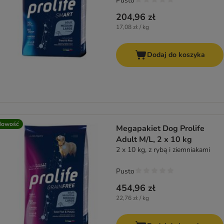
Pusto
204,96 zł
17,08 zł / kg
Dodaj do koszyka
Nowość
Megapakiet Dog Prolife
Adult M/L, 2 x 10 kg
2 x 10 kg, z rybą i ziemniakami
Pusto
454,96 zł
22,76 zł / kg