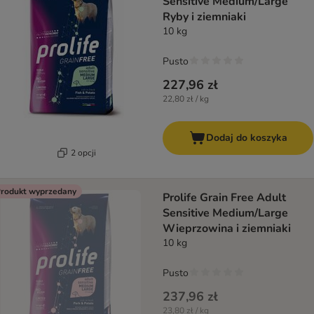
Sensitive Medium/Large
Ryby i ziemniaki
10 kg
Pusto
227,96 zł
22,80 zł / kg
Dodaj do koszyka
2 opcji
rodukt wyprzedany
Prolife Grain Free Adult
Sensitive Medium/Large
Wieprzowina i ziemniaki
10 kg
Pusto
237,96 zł
23,80 zł / kg