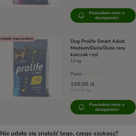
Powiadom mnie o
dostępności
rodukt wyprzedany
Dog Prolife Smart Adult
Medium/Duża/Duże rasy
kurczak i ryż
12 kg
Pusto
169,96 zł
14,16 zł / kg
Powiadom mnie o
dostępności
Nie udało się znaleźć tego, czego szukasz?