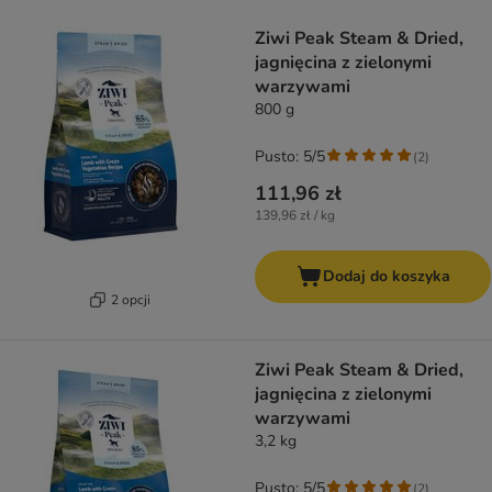
product items have been changed
Ziwi Peak Steam & Dried,
jagnięcina z zielonymi
warzywami
800 g
Pusto: 5/5
(
2
)
111,96 zł
139,96 zł / kg
Dodaj do koszyka
2 opcji
Ziwi Peak Steam & Dried,
jagnięcina z zielonymi
warzywami
3,2 kg
Pusto: 5/5
(
2
)