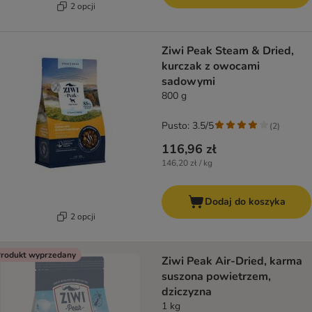
2 opcji
Ziwi Peak Steam & Dried,
kurczak z owocami
sadowymi
800 g
Pusto: 3.5/5
(
2
)
116,96 zł
146,20 zł / kg
Dodaj do koszyka
2 opcji
rodukt wyprzedany
Ziwi Peak Air-Dried, karma
suszona powietrzem,
dziczyzna
1 kg