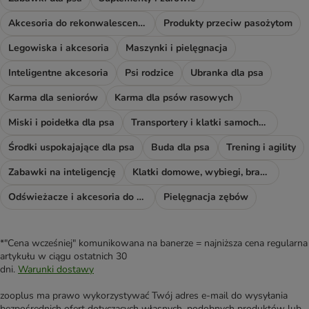
Akcesoria do rekonwalescencji
Produkty przeciw pasożytom
Legowiska i akcesoria
Maszynki i pielęgnacja
Inteligentne akcesoria
Psi rodzice
Ubranka dla psa
Karma dla seniorów
Karma dla psów rasowych
Miski i poidełka dla psa
Transportery i klatki samochodowe
Środki uspokajające dla psa
Buda dla psa
Trening i agility
Zabawki na inteligencję
Klatki domowe, wybiegi, bramki i rampy
Odświeżacze i akcesoria do sprzątania
Pielęgnacja zębów
*"Cena wcześniej" komunikowana na banerze = najniższa cena regularna
artykułu w ciągu ostatnich 30
dni.
Warunki dostawy
zooplus ma prawo wykorzystywać Twój adres e-mail do wysyłania
bezpośrednich ofert dotyczących własnych, podobnych produktów lub