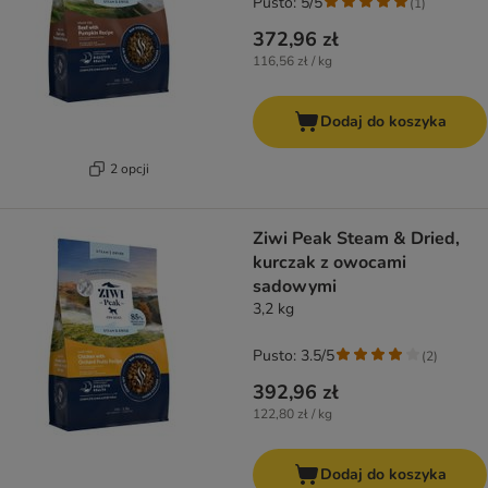
Pusto: 5/5
(
1
)
372,96 zł
116,56 zł / kg
Dodaj do koszyka
2 opcji
Ziwi Peak Steam & Dried,
kurczak z owocami
sadowymi
3,2 kg
Pusto: 3.5/5
(
2
)
392,96 zł
122,80 zł / kg
Dodaj do koszyka