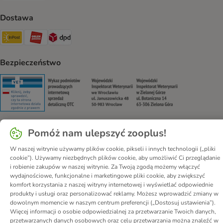
Dostawa
Paczkomat® Shipping Method
ORLEN Paczka Shipping Method
DPD Shipping Method
Bezpieczeństwo
Security
Security
Security
Security
Pomóż nam ulepszyć zooplus!
O nas
Kariera - Kraków
Kariera - Wrocław
W naszej witrynie używamy plików cookie, pikseli i innych technologii („pliki
cookie”). Używamy niezbędnych plików cookie, aby umożliwić Ci przeglądanie
Regulamin sklepu
Polityka prywatności
Impressum
i robienie zakupów w naszej witrynie. Za Twoją zgodą możemy włączyć
Corporate Website
Formularz odstąpienia od umowy
Kontakt
wydajnościowe, funkcjonalne i marketingowe pliki cookie, aby zwiększyć
komfort korzystania z naszej witryny internetowej i wyświetlać odpowiednie
Informacje o przesyłce
Metody płatności
Program partnerski
produkty i usługi oraz personalizować reklamy. Możesz wprowadzić zmiany w
Korzyści
DSA
Oświadczenie o dostępności
dowolnym momencie w naszym centrum preferencji („Dostosuj ustawienia”).
Więcej informacji o osobie odpowiedzialnej za przetwarzanie Twoich danych,
© zooplus SE
2026
przetwarzanych danych osobowych oraz celu przetwarzania można znaleźć w