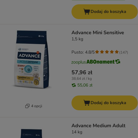
Dodaj do koszyka
Advance Mini Sensitive
1,5 kg
Pusto: 4.8/5
(
147
)
57,96 zł
38,64 zł / kg
55,06 zł
Dodaj do koszyka
4 opcji
Advance Medium Adult
14 kg