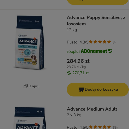
Advance Puppy Sensitive, z
łososiem
12 kg
Pusto: 4.8/5
(
8
)
284,96 zł
23,76 zł / kg
270,71 zł
3 opcji
Dodaj do koszyka
Advance Medium Adult
2 x 3 kg
Pusto: 4.6/5
(
65
)