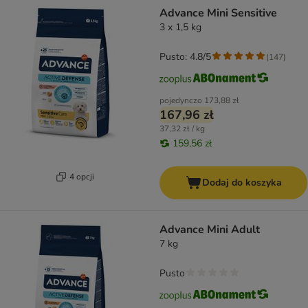
Advance Mini Sensitive
3 x 1,5 kg
Pusto: 4.8/5
(
147
)
pojedynczo
173,88 zł
167,96 zł
37,32 zł / kg
159,56 zł
4 opcji
Dodaj do koszyka
Advance Mini Adult
7 kg
Pusto