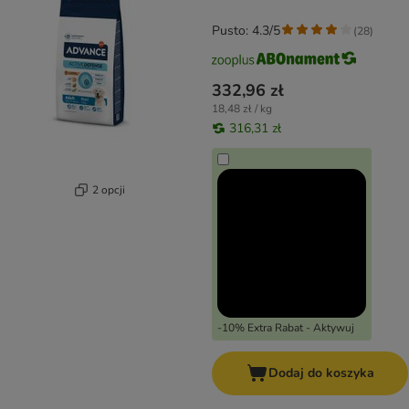
Pusto: 4.3/5
(
28
)
332,96 zł
18,48 zł / kg
316,31 zł
2 opcji
-10% Extra Rabat - Aktywuj
Dodaj do koszyka