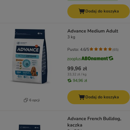
Dodaj do koszyka
Advance Medium Adult
3 kg
Pusto: 4.6/5
(
65
)
99,96 zł
33,32 zł / kg
94,96 zł
Dodaj do koszyka
6 opcji
Advance French Bulldog,
kaczka