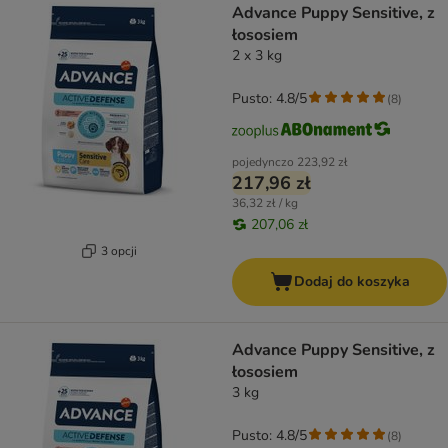
Advance Puppy Sensitive, z
łososiem
2 x 3 kg
Pusto: 4.8/5
(
8
)
pojedynczo
223,92 zł
217,96 zł
36,32 zł / kg
207,06 zł
3 opcji
Dodaj do koszyka
Advance Puppy Sensitive, z
łososiem
3 kg
Pusto: 4.8/5
(
8
)