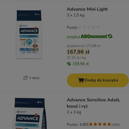
Advance Mini Light
3 x 1,5 kg
Pusto
pojedynczo
173,88 zł
167,96 zł
37,32 zł / kg
159,56 zł
2 opcji
Dodaj do koszyka
Advance Sensitive Adult,
łosoś i ryż
2 x 3 kg
Pusto: 4.8/5
(
469
)