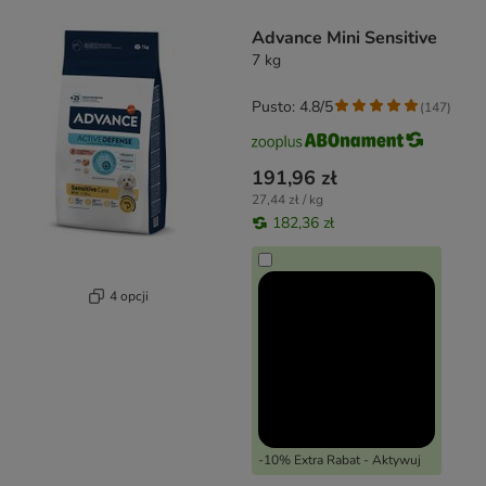
product items have been changed
Advance Mini Sensitive
7 kg
Pusto: 4.8/5
(
147
)
191,96 zł
27,44 zł / kg
182,36 zł
4 opcji
-10% Extra Rabat - Aktywuj