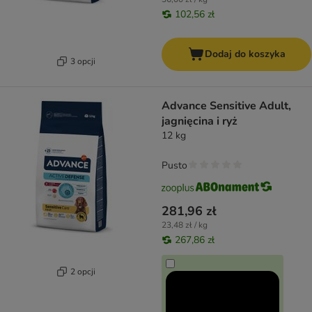
102,56 zł
Dodaj do koszyka
3 opcji
Advance Sensitive Adult,
jagnięcina i ryż
12 kg
Pusto
281,96 zł
23,48 zł / kg
267,86 zł
2 opcji