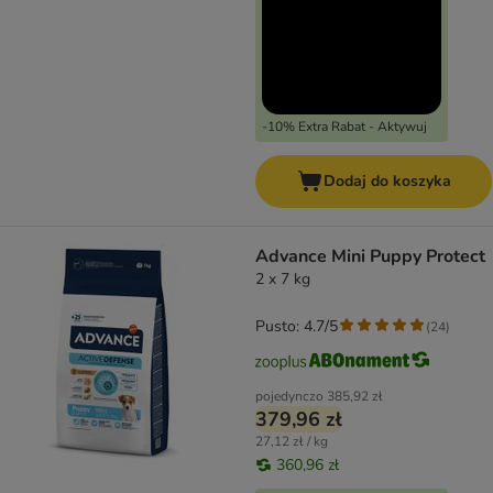
-10% Extra Rabat - Aktywuj
Dodaj do koszyka
Advance Mini Puppy Protect
2 x 7 kg
Pusto: 4.7/5
(
24
)
pojedynczo
385,92 zł
379,96 zł
27,12 zł / kg
360,96 zł