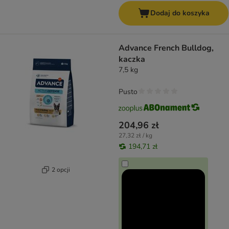
Dodaj do koszyka
Advance French Bulldog,
kaczka
7,5 kg
Pusto
204,96 zł
27,32 zł / kg
194,71 zł
2 opcji