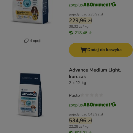
pojedynczo
235,92 zł
229,96 zł
38,32 zł / kg
218,46 zł
4 opcji
Dodaj do koszyka
Advance Medium Light,
kurczak
2 x 12 kg
Pusto
pojedynczo
543,92 zł
534,96 zł
22,28 zł / kg
508,21 zł