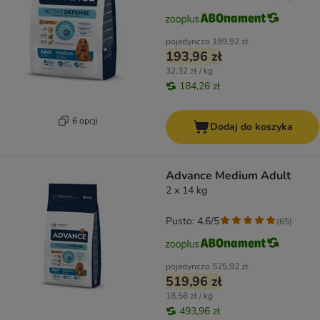
pojedynczo
199,92 zł
193,96 zł
32,32 zł / kg
184,26 zł
6 opcji
Dodaj do koszyka
Advance Medium Adult
2 x 14 kg
Pusto: 4.6/5
(
65
)
pojedynczo
525,92 zł
519,96 zł
18,56 zł / kg
493,96 zł