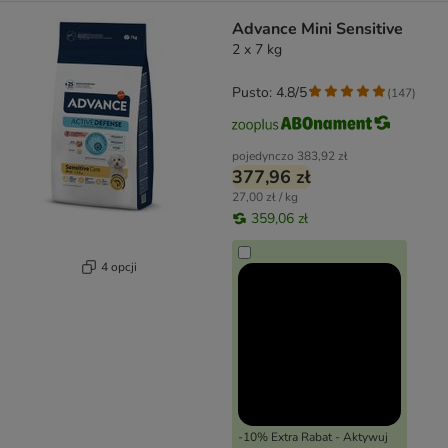
Advance Mini Sensitive
2 x 7 kg
Pusto: 4.8/5
(
147
)
pojedynczo
383,92 zł
377,96 zł
27,00 zł / kg
359,06 zł
4 opcji
-10% Extra Rabat - Aktywuj