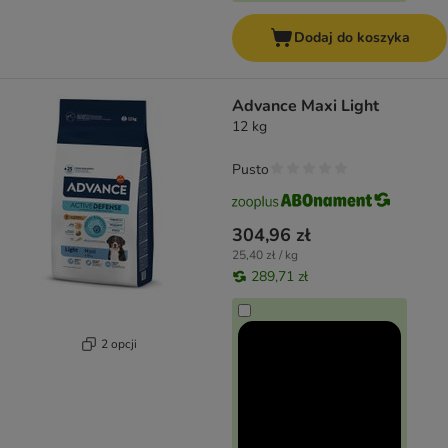
Dodaj do koszyka
Advance Maxi Light
12 kg
Pusto
304,96 zł
25,40 zł / kg
289,71 zł
2 opcji