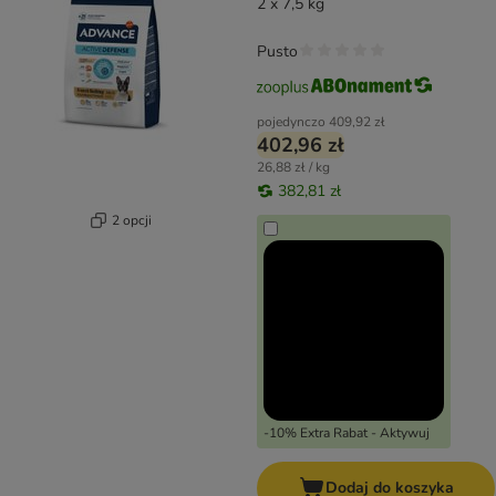
2 x 7,5 kg
Pusto
pojedynczo
409,92 zł
402,96 zł
26,88 zł / kg
382,81 zł
2 opcji
-10% Extra Rabat - Aktywuj
Dodaj do koszyka