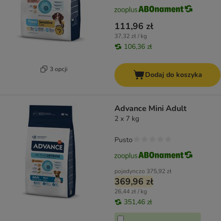
111,96 zł
37,32 zł / kg
106,36 zł
3 opcji
Dodaj do koszyka
Advance Mini Adult
2 x 7 kg
Pusto
pojedynczo
375,92 zł
369,96 zł
26,44 zł / kg
351,46 zł