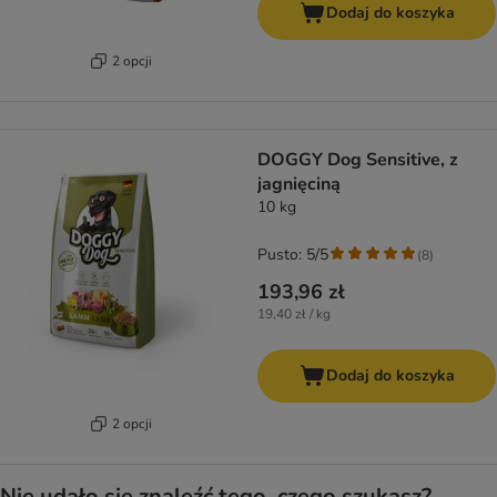
Dodaj do koszyka
2 opcji
DOGGY Dog Sensitive, z
jagnięciną
10 kg
Pusto: 5/5
(
8
)
193,96 zł
19,40 zł / kg
Dodaj do koszyka
2 opcji
Nie udało się znaleźć tego, czego szukasz?