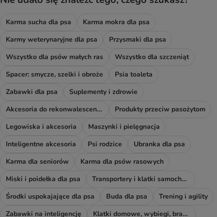
Karma sucha dla psa
Karma mokra dla psa
Karmy weterynaryjne dla psa
Przysmaki dla psa
Wszystko dla psów małych ras
Wszystko dla szczeniąt
Spacer: smycze, szelki i obroże
Psia toaleta
Zabawki dla psa
Suplementy i zdrowie
Akcesoria do rekonwalescencji
Produkty przeciw pasożytom
Legowiska i akcesoria
Maszynki i pielęgnacja
Inteligentne akcesoria
Psi rodzice
Ubranka dla psa
Karma dla seniorów
Karma dla psów rasowych
Miski i poidełka dla psa
Transportery i klatki samochodowe
Środki uspokajające dla psa
Buda dla psa
Trening i agility
Zabawki na inteligencję
Klatki domowe, wybiegi, bramki i rampy