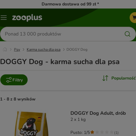
Darmowa dostawa od 99 zł *
Menu
Szukaj
produktów
Psy
Karma sucha dla psa
DOGGY Dog
DOGGY Dog - karma sucha dla psa
Popularność
Filtry
1 - 8 z 8 wyników
product items have been changed
DOGGY Dog Adult, drób
2 x 1 kg
Pusto: 1/5
(
1
)