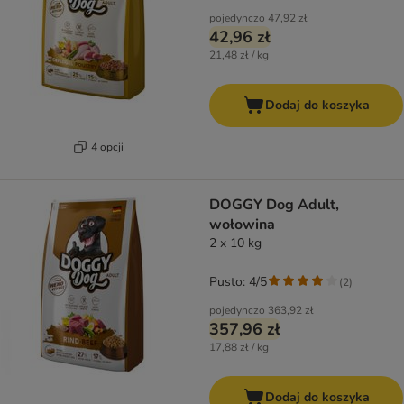
pojedynczo
47,92 zł
42,96 zł
21,48 zł / kg
Dodaj do koszyka
4 opcji
DOGGY Dog Adult,
wołowina
2 x 10 kg
Pusto: 4/5
(
2
)
pojedynczo
363,92 zł
357,96 zł
17,88 zł / kg
Dodaj do koszyka