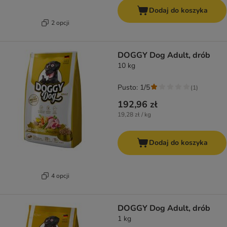
Dodaj do koszyka
2 opcji
DOGGY Dog Adult, drób
10 kg
Pusto: 1/5
(
1
)
192,96 zł
19,28 zł / kg
Dodaj do koszyka
4 opcji
DOGGY Dog Adult, drób
1 kg