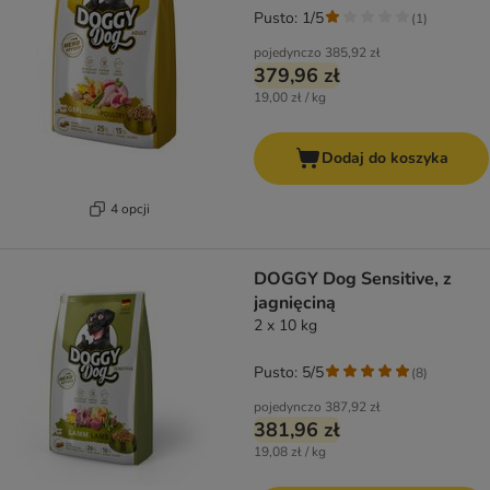
Pusto: 1/5
(
1
)
pojedynczo
385,92 zł
379,96 zł
19,00 zł / kg
Dodaj do koszyka
4 opcji
DOGGY Dog Sensitive, z
jagnięciną
2 x 10 kg
Pusto: 5/5
(
8
)
pojedynczo
387,92 zł
381,96 zł
19,08 zł / kg